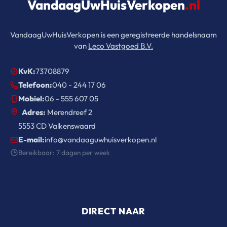
VandaagUwHuisVerkopen
.nl
VandaagUwHuisVerkopen is een geregistreerde handelsnaam
van
Leco Vastgoed B.V.
KvK:
73708879
Telefoon:
040 - 244 17 06
Mobiel:
06 - 555 607 05
Adres:
Merendreef 2
5553 CD Valkenswaard
E-mail:
info@vandaaguwhuisverkopen.nl
Bereikbaar: 7 dagen per week
DIRECT NAAR