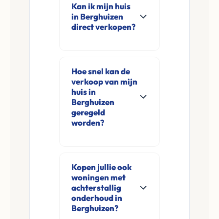
Kan ik mijn huis
in Berghuizen
direct verkopen?
Ja, Leco Vastgoed
koopt woningen
Hoe snel kan de
direct aan in
verkoop van mijn
Berghuizen en
huis in
omgeving. U
Berghuizen
geregeld
verkoopt
worden?
rechtstreeks aan ons
zonder
Meestal ontvangt u
financieringsvoorbehoud
na de online
Kopen jullie ook
en zonder
aanvraag en
woningen met
makelaarskosten.
eventuele korte
achterstallig
opname al binnen 24
onderhoud in
Berghuizen?
tot 48 uur een