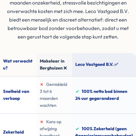
maanden onzekerheid, stressvolle bezichtigingen en
onverwachte kosten met zich mee. Leco Vastgoed B.V.
biedt een menselijk en discreet alternatief: direct een
betrouwbaar bod zonder voorbehouden, zodat u met
een gerust hart de volgende stap kunt zetten.
Wat verwacht
Makelaar in
Leco Vastgoed B.V. ✅
u?
Berghuizen ❌
✗
Gemiddeld
Snelheid van
3 tot 6
✓
100% netto bod binnen
verkoop
maanden
24 uur gegarandeerd
wachten
✗
Kans op
afwijzing
✓
100% Zekerheid (geen
Zekerheid
hypotheek
financieringsvoorbehouden)