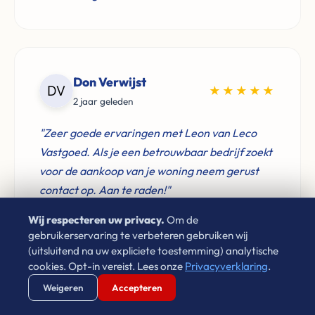
Don Verwijst
★★★★★
2 jaar geleden
"Zeer goede ervaringen met Leon van Leco
Vastgoed. Als je een betrouwbaar bedrijf zoekt
voor de aankoop van je woning neem gerust
contact op. Aan te raden!"
Wij respecteren uw privacy.
Om de
gebruikerservaring te verbeteren gebruiken wij
(uitsluitend na uw expliciete toestemming) analytische
cookies. Opt-in vereist. Lees onze
Privacyverklaring
.
Laura Cornet
★★★★★
Verstuur WhatsApp
Bel Ons Direct
Weigeren
Accepteren
4 jaar geleden