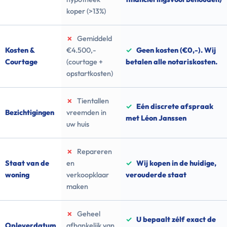
koper (>13%)
✗
Gemiddeld
Kosten &
€4.500,-
✓
Geen kosten (€0,-). Wij
Courtage
(courtage +
betalen alle notariskosten.
opstartkosten)
✗
Tientallen
✓
Eén discrete afspraak
Bezichtigingen
vreemden in
met Léon Janssen
uw huis
✗
Repareren
Staat van de
en
✓
Wij kopen in de huidige,
woning
verkoopklaar
verouderde staat
maken
✗
Geheel
✓
U bepaalt zélf exact de
Opleverdatum
afhankelijk van