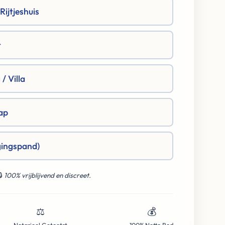
ijtjeshuis
t
/ Villa
ap
gingspand)
🔒
100% vrijblijvend en discreet.
⚖️
💰