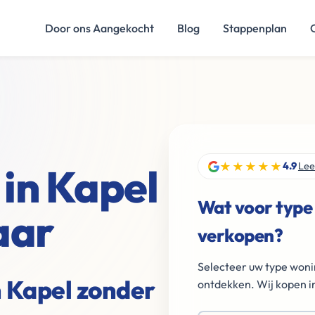
Door ons Aangekocht
Blog
Stappenplan
★★★★★
 in Kapel
4.9
Lee
Wat voor type
aar
verkopen?
Selecteer uw type woni
n Kapel zonder
ontdekken. Wij kopen in