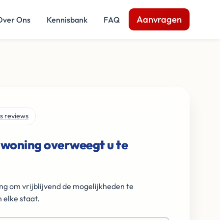
Aanvragen
Over Ons
Kennisbank
FAQ
s reviews
 woning overweegt u te
ng om vrijblijvend de mogelijkheden te
 elke staat.