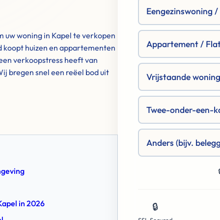
Eengezinswoning / R
m uw woning in Kapel te verkopen
Appartement / Fla
d koopt huizen en appartementen
geen verkoopstress heeft van
j bregen snel een reëel bod uit
Vrijstaande woning 
Twee-onder-een-k
Anders (bijv. beleg
mgeving
Kapel in 2026
🔒
l