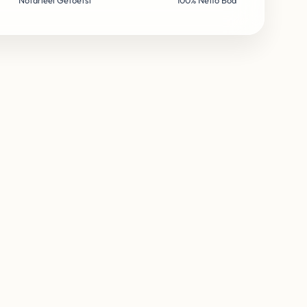
Notarieel Getoetst
100% Netto Bod