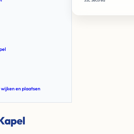
SSL Secured
pel
 wijken en plaatsen
Kapel