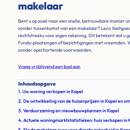
makelaar
Bent u op zoek naar een snelle, betrouwbare manier o
zonder tussenkomst van een makelaar? Leco Vastgoe
rechtstreeks voor eigen rekening. Dit betekent dat u 
Funda-plaatsingen of bezichtigingen met vreemden. Wi
zonder opschortende voorwaarden.
Vraag vrijblijvend een bod aan
Inhoudsopgave
1. Uw woning verkopen in Kapel
2. De ontwikkeling van de huizenprijzen in Kapel en o
3. Verduurzaming en nieuwbouwplannen in Kapel
4. Actuele woningmarktstatistieken: huis verkopen in 
5. Sla de makelaar over voor directe zekerheid in Kape