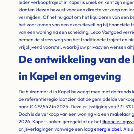
Ieder verkooptraject in Kapel is uniek en kent zijn eig
klanten kiezen bewust voor een directe verkoop om la
vermijden. Of het nu gaat om het liquideren van een b
het voorkomen van een executieveiling bij financiële 
van een woning na een scheiding: Leco Vastgoed verri
nemen de stress weg van het traditionele traject en bi
vrijblijvend voorstel, waarbij uw privacy en wensen alti
De ontwikkeling van de 
in Kapel en omgeving
De huizenmarkt in Kapel beweegt mee met de trends i
de referentieregio laat zien dat de gemiddelde verkoop
naar € 479,542 in 2025. Deze prijsstijging van 371.3% 
Doch is de verkoop van een woning via een makelaar g
2026. Kopers haken geregeld af op het
financierings
prijsverlagingen vanwege een laag
energielabel
. Als 