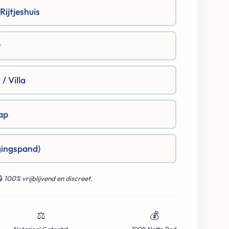
ijtjeshuis
t
/ Villa
ap
gingspand)
🔒
100% vrijblijvend en discreet.
⚖️
💰