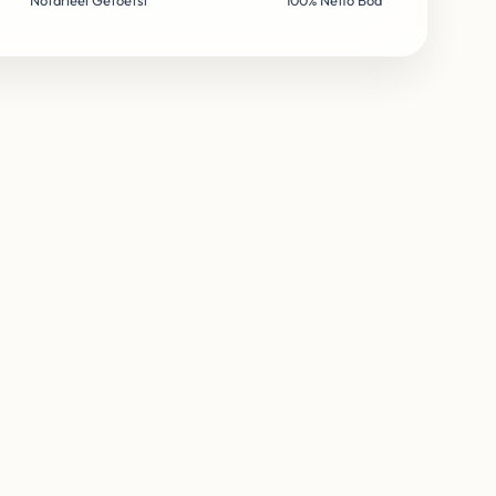
Notarieel Getoetst
100% Netto Bod