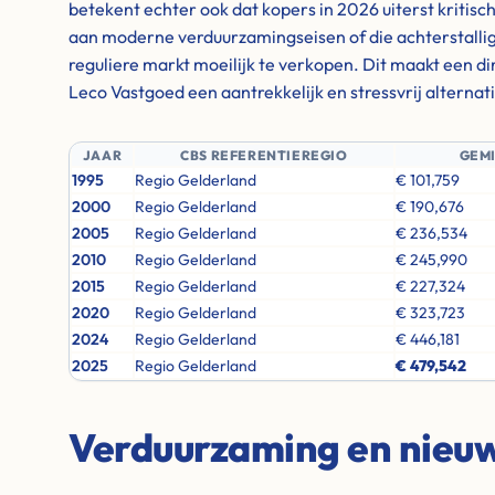
betekent echter ook dat kopers in 2026 uiterst kritisc
aan moderne verduurzamingseisen of die achterstallig
reguliere markt moeilijk te verkopen. Dit maakt een d
Leco Vastgoed een aantrekkelijk en stressvrij alternati
JAAR
CBS REFERENTIEREGIO
GEM
1995
Regio Gelderland
€ 101,759
2000
Regio Gelderland
€ 190,676
2005
Regio Gelderland
€ 236,534
2010
Regio Gelderland
€ 245,990
2015
Regio Gelderland
€ 227,324
2020
Regio Gelderland
€ 323,723
2024
Regio Gelderland
€ 446,181
2025
Regio Gelderland
€ 479,542
Verduurzaming en nie