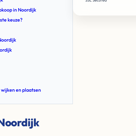
SSL Secured
pkoop in Noordijk
este keuze?
Noordijk
ordijk
 wijken en plaatsen
Noordijk