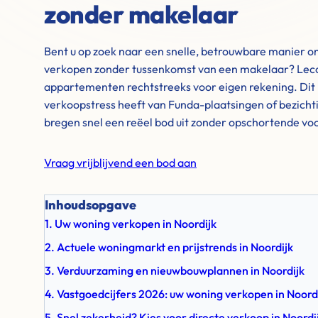
zonder makelaar
Bent u op zoek naar een snelle, betrouwbare manier o
verkopen zonder tussenkomst van een makelaar? Leco
appartementen rechtstreeks voor eigen rekening. Dit 
verkoopstress heeft van Funda-plaatsingen of bezich
bregen snel een reëel bod uit zonder opschortende v
Vraag vrijblijvend een bod aan
Inhoudsopgave
1. Uw woning verkopen in Noordijk
2. Actuele woningmarkt en prijstrends in Noordijk
3. Verduurzaming en nieuwbouwplannen in Noordijk
4. Vastgoedcijfers 2026: uw woning verkopen in Noord
5. Snel zekerheid? Kies voor directe verkoop in Noordi