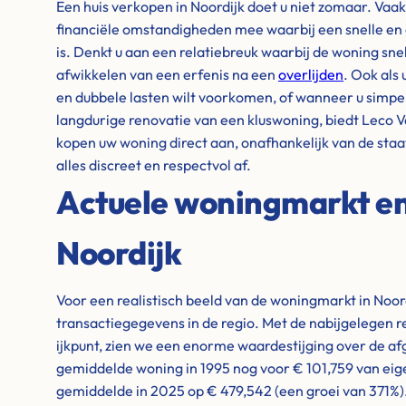
Een huis verkopen in Noordijk doet u niet zomaar. Vaak
financiële omstandigheden mee waarbij een snelle en
is. Denkt u aan een relatiebreuk waarbij de woning sn
afwikkelen van een erfenis na een
overlijden
. Ook als
en dubbele lasten wilt voorkomen, of wanneer u simpelw
langdurige renovatie van een kluswoning, biedt Leco V
kopen uw woning direct aan, onafhankelijk van de sta
alles discreet en respectvol af.
Actuele woningmarkt en 
Noordijk
Voor een realistisch beeld van de woningmarkt in Noord
transactiegegevens in de regio. Met de nabijgelegen r
ijkpunt, zien we een enorme waardestijging over de a
gemiddelde woning in 1995 nog voor € 101,759 van eige
gemiddelde in 2025 op € 479,542 (een groei van 371%