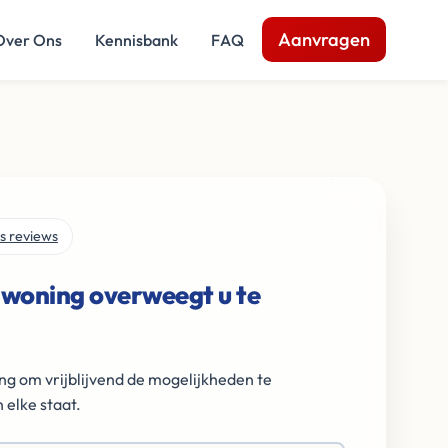
Aanvragen
Over Ons
Kennisbank
FAQ
s reviews
 woning overweegt u te
ng om vrijblijvend de mogelijkheden te
 elke staat.