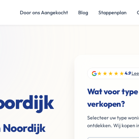
Door ons Aangekocht
Blog
Stappenplan
★★★★★
4.9
Lee
Wat voor type
oordijk
verkopen?
Selecteer uw type woni
n Noordijk
ontdekken. Wij kopen in