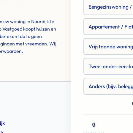
Eengezinswoning / R
m uw woning in Noordijk te
Appartement / Fla
 Vastgoed koopt huizen en
betekent dat u geen
tigingen met vreemden. Wij
Vrijstaande woning 
oorwaarden.
Twee-onder-een-k
Anders (bijv. beleg
ijk
🔒
jk