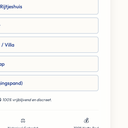
ijtjeshuis
t
/ Villa
ap
gingspand)
🔒
100% vrijblijvend en discreet.
⚖️
💰