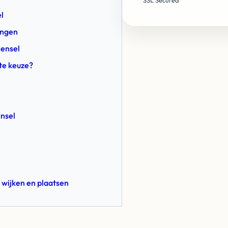
SSL Secured
l
ingen
Oensel
te keuze?
ensel
 wijken en plaatsen