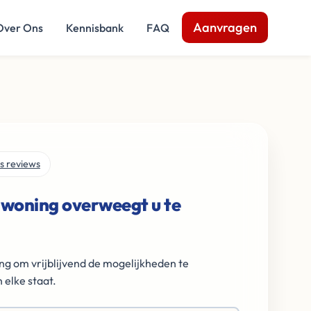
Aanvragen
Over Ons
Kennisbank
FAQ
s reviews
 woning overweegt u te
ng om vrijblijvend de mogelijkheden te
 elke staat.