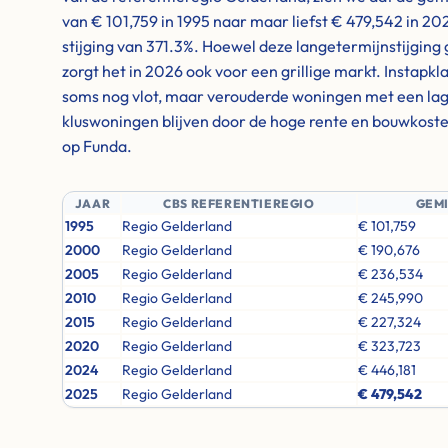
van € 101,759 in 1995 naar maar liefst € 479,542 in 2
stijging van 371.3%. Hoewel deze langetermijnstijging 
zorgt het in 2026 ook voor een grillige markt. Instap
soms nog vlot, maar verouderde woningen met een lager
kluswoningen blijven door de hoge rente en bouwkosten
op Funda.
JAAR
CBS REFERENTIEREGIO
GEM
1995
Regio Gelderland
€ 101,759
2000
Regio Gelderland
€ 190,676
2005
Regio Gelderland
€ 236,534
2010
Regio Gelderland
€ 245,990
2015
Regio Gelderland
€ 227,324
2020
Regio Gelderland
€ 323,723
2024
Regio Gelderland
€ 446,181
2025
Regio Gelderland
€ 479,542