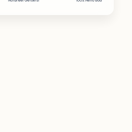
Notarieel Getoetst
100% Netto Bod