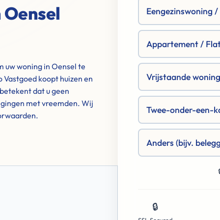
n Oensel
Eengezinswoning / R
Appartement / Fla
m uw woning in Oensel te
Vrijstaande woning 
 Vastgoed koopt huizen en
betekent dat u geen
tigingen met vreemden. Wij
Twee-onder-een-k
oorwaarden.
Anders (bijv. beleg
🔒