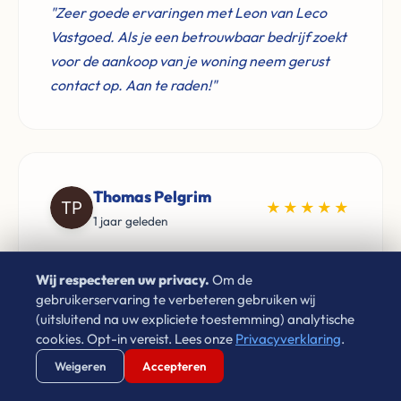
"Zeer goede ervaringen met Leon van Leco
Vastgoed. Als je een betrouwbaar bedrijf zoekt
voor de aankoop van je woning neem gerust
contact op. Aan te raden!"
Thomas Pelgrim
★★★★★
1 jaar geleden
"Ik heb circa 8 jaar een woning mogen huren bij
Wij respecteren uw privacy.
Om de
Leon van Leco Vastgoed. Hij is een zeer
gebruikerservaring te verbeteren gebruiken wij
prettige huisbaas, komt zijn afspraken goed na
(uitsluitend na uw expliciete toestemming) analytische
en zorgt dat problemen snel verholpen worden.
cookies. Opt-in vereist. Lees onze
Privacyverklaring
.
Zeker een goed voorbeeld voor verhuurders"
Verstuur WhatsApp
Bel Ons Direct
Weigeren
Accepteren