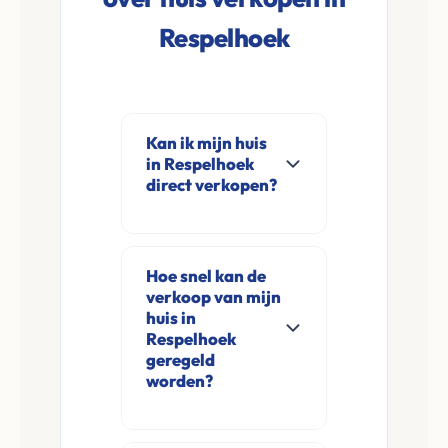
Respelhoek
Kan ik mijn huis
in Respelhoek
direct verkopen?
Ja, Leco Vastgoed
koopt woningen
Hoe snel kan de
direct aan in
verkoop van mijn
Respelhoek en
huis in
omgeving. U
Respelhoek
geregeld
verkoopt
worden?
rechtstreeks aan ons
zonder
Meestal ontvangt u