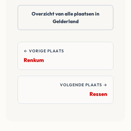
daarbuiten. Wij
Overzicht van alle plaatsen in
betalen alle
Gelderland
overdrachtskosten
en notariskosten van
de transactie.
← VORIGE PLAATS
Renkum
VOLGENDE PLAATS →
Ressen