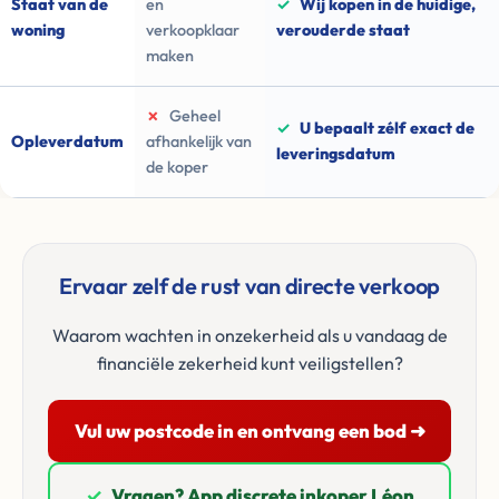
Staat van de
en
✓
Wij kopen in de huidige,
woning
verkoopklaar
verouderde staat
maken
✗
Geheel
✓
U bepaalt zélf exact de
Opleverdatum
afhankelijk van
leveringsdatum
de koper
Ervaar zelf de rust van directe verkoop
Waarom wachten in onzekerheid als u vandaag de
financiële zekerheid kunt veiligstellen?
Vul uw postcode in en ontvang een bod ➜
✓
Vragen? App discrete inkoper Léon