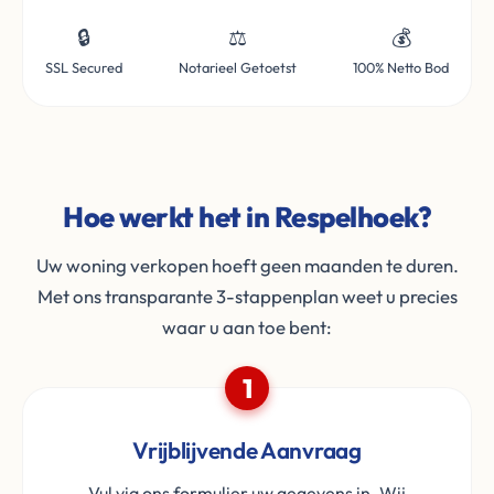
🔒
⚖️
💰
SSL Secured
Notarieel Getoetst
100% Netto Bod
Hoe werkt het in Respelhoek?
Uw woning verkopen hoeft geen maanden te duren.
Met ons transparante 3-stappenplan weet u precies
waar u aan toe bent:
1
Vrijblijvende Aanvraag
Vul via ons formulier uw gegevens in. Wij