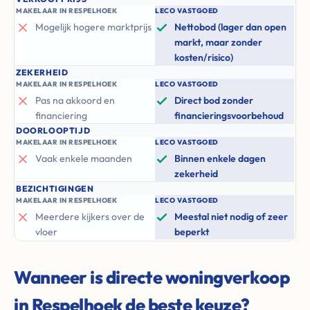
MAKELAAR IN RESPELHOEK
LECO VASTGOED
Mogelijk hogere marktprijs
Nettobod (lager dan open
markt, maar zonder
kosten/risico)
ZEKERHEID
MAKELAAR IN RESPELHOEK
LECO VASTGOED
Pas na akkoord en
Direct bod zonder
financiering
financieringsvoorbehoud
DOORLOOPTIJD
MAKELAAR IN RESPELHOEK
LECO VASTGOED
Vaak enkele maanden
Binnen enkele dagen
zekerheid
BEZICHTIGINGEN
MAKELAAR IN RESPELHOEK
LECO VASTGOED
Meerdere kijkers over de
Meestal niet nodig of zeer
vloer
beperkt
Wanneer is directe woningverkoop
in Respelhoek de beste keuze?