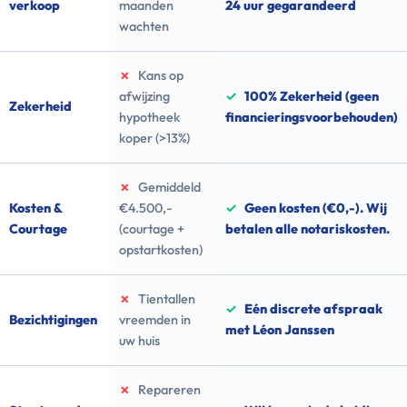
verkoop
maanden
24 uur gegarandeerd
wachten
✗
Kans op
afwijzing
✓
100% Zekerheid (geen
Zekerheid
hypotheek
financieringsvoorbehouden)
koper (>13%)
✗
Gemiddeld
Kosten &
€4.500,-
✓
Geen kosten (€0,-). Wij
Courtage
(courtage +
betalen alle notariskosten.
opstartkosten)
✗
Tientallen
✓
Eén discrete afspraak
Bezichtigingen
vreemden in
met Léon Janssen
uw huis
✗
Repareren