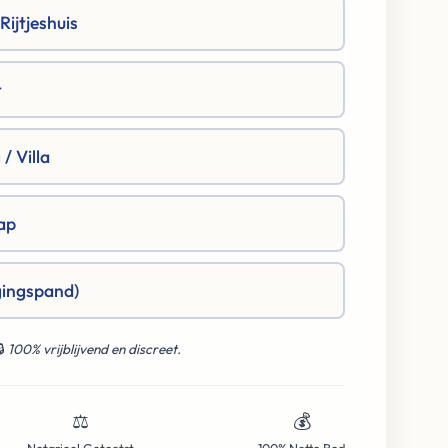
ijtjeshuis
t
/ Villa
ap
gingspand)
🔒
100% vrijblijvend en discreet.
⚖️
💰