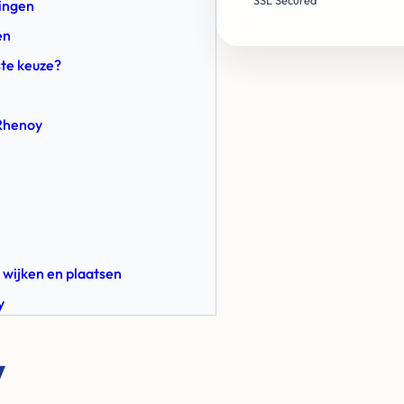
SSL Secured
gingen
en
ste keuze?
 Rhenoy
 wijken en plaatsen
y
y