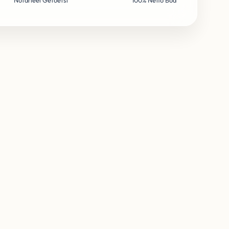
Notarieel Getoetst
100% Netto Bod