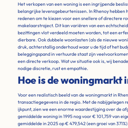
Het verkopen van een woning is een ingrijpende besli
belangrijke levensgebeurtenissen. In Rhenoy hebben 
redenen om te kiezen voor een snellere of directere ro
makelaarstraject. Dit kan variëren van een echtschei
bezittingen vlot verdeeld moeten worden, tot een erfen
dierbare. Ook dubbele woonlasten (als de nieuwe woning
druk, achterstallig onderhoud waar u de tijd of het bud
beleggingspand in verhuurde staat zijn veelvoorkome
een directe verkoop. Wat uw situatie ook is, wij benad
nodige discretie, rust en empathie.
Hoe is de woningmarkt 
Voor een realistisch beeld van de woningmarkt in Rhen
transactiegegevens in de regio. Met de nabijgelegen r
ijkpunt, zien we een enorme waardestijging over de a
gemiddelde woning in 1995 nog voor € 101,759 van eige
gemiddelde in 2025 op € 479,542 (een groei van 371%