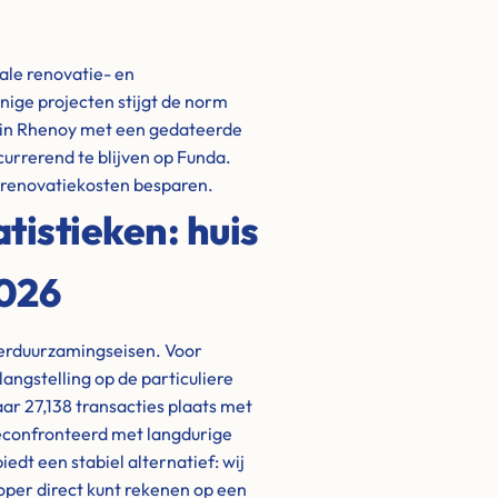
ale renovatie- en
ige projecten stijgt de norm
 in Rhenoy met een gedateerde
urrerend te blijven op Funda.
n renovatiekosten besparen.
istieken: huis
2026
verduurzamingseisen. Voor
elangstelling op de particuliere
ar 27,138 transacties plaats met
geconfronteerd met langdurige
dt een stabiel alternatief: wij
oper direct kunt rekenen op een