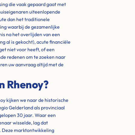
ssing die vaak gepaard gaat met
huiseigenaren uiteenlopende
ute dan het traditionele
ding waarbij de gezamenlijke
is na het overlijden van een
 al is gekocht), acute financiële
get niet voor heeft, of een
nde redenen om te zoeken naar
eren uw aanvraag altijd met de
in Rhenoy?
oy kijken we naar de historische
egio Gelderland als provinciaal
fgelopen 30 jaar. Waar een
naar wisselde, lag dat
). Deze marktontwikkeling