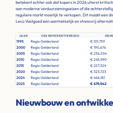
betekent echter ook dat kopers in 2026 uiterst kritisc
aan moderne verduurzamingseisen of die achterstallig
reguliere markt moeilijk te verkopen. Dit maakt een d
Leco Vastgoed een aantrekkelijk en stressvrij alternati
JAAR
CBS REFERENTIEREGIO
GEM
1995
Regio Gelderland
€ 101,759
2000
Regio Gelderland
€ 190,676
2005
Regio Gelderland
€ 236,534
2010
Regio Gelderland
€ 245,990
2015
Regio Gelderland
€ 227,324
2020
Regio Gelderland
€ 323,723
2024
Regio Gelderland
€ 446,181
2025
Regio Gelderland
€ 479,542
Nieuwbouw en ontwikkel