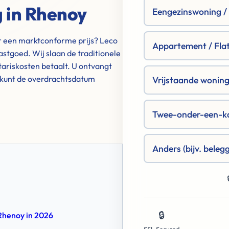
g in Rhenoy
Eengezinswoning / R
or een marktconforme prijs? Leco
Appartement / Fla
astgoed. Wij slaan de traditionele
ariskosten betaalt. U ontvangt
n kunt de overdrachtsdatum
Vrijstaande woning 
Twee-onder-een-k
Anders (bijv. beleg
🔒
 Rhenoy in 2026