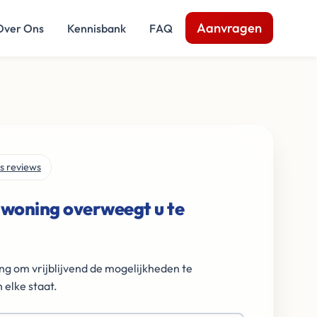
Aanvragen
Over Ons
Kennisbank
FAQ
s reviews
 woning overweegt u te
ng om vrijblijvend de mogelijkheden te
 elke staat.