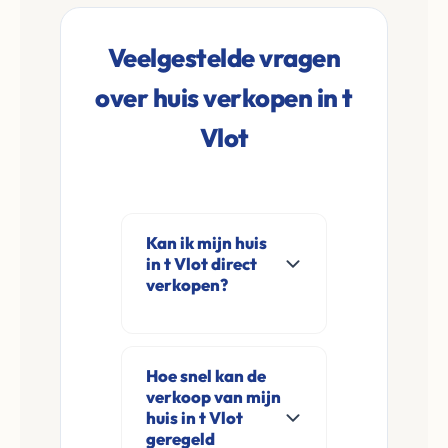
Veelgestelde vragen
over huis verkopen in t
Vlot
Kan ik mijn huis
in t Vlot direct
verkopen?
Ja, Leco Vastgoed
koopt woningen
Hoe snel kan de
direct aan in t Vlot en
verkoop van mijn
omgeving. U
huis in t Vlot
verkoopt
geregeld