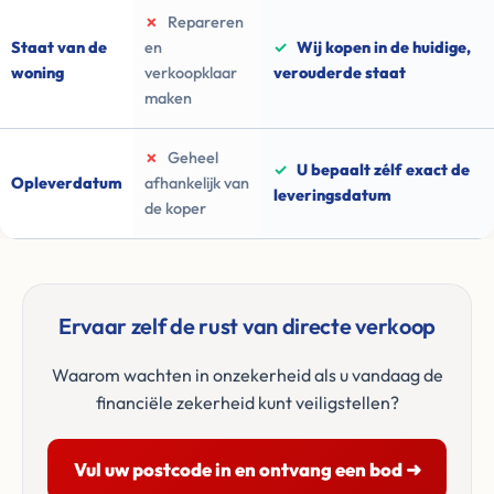
✗
Repareren
Staat van de
en
✓
Wij kopen in de huidige,
woning
verkoopklaar
verouderde staat
maken
✗
Geheel
✓
U bepaalt zélf exact de
Opleverdatum
afhankelijk van
leveringsdatum
de koper
Ervaar zelf de rust van directe verkoop
Waarom wachten in onzekerheid als u vandaag de
financiële zekerheid kunt veiligstellen?
Vul uw postcode in en ontvang een bod ➜