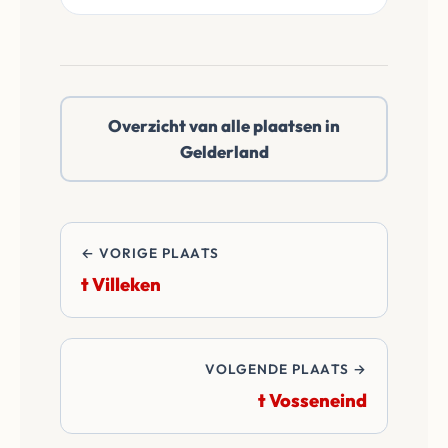
heen en doen een
onafhankelijke
reëel netto bod.
notaris te kiezen in t
Vlot of daarbuiten.
Wij betalen alle
Overzicht van alle plaatsen in
overdrachtskosten
Gelderland
en notariskosten van
de transactie.
← VORIGE PLAATS
t Villeken
VOLGENDE PLAATS →
t Vosseneind