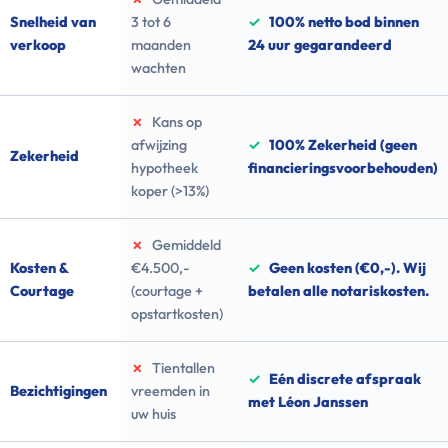
Snelheid van
3 tot 6
✓
100% netto bod binnen
verkoop
maanden
24 uur gegarandeerd
wachten
✗
Kans op
afwijzing
✓
100% Zekerheid (geen
Zekerheid
hypotheek
financieringsvoorbehouden)
koper (>13%)
✗
Gemiddeld
Kosten &
€4.500,-
✓
Geen kosten (€0,-). Wij
Courtage
(courtage +
betalen alle notariskosten.
opstartkosten)
✗
Tientallen
✓
Eén discrete afspraak
Bezichtigingen
vreemden in
met Léon Janssen
uw huis