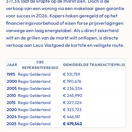
371.3% laat de krapte op de markt zien. Doch is de
verkoop van een woning via een makelaar geen garantie
voor succes in 2026. Kopers haken geregeld af op het
financieringsvoorbehoud of eisen forse prijsverlagingen
vanwege een laag energielabel. Als u direct zekerheid
wilt en de grillen van de markt wilt ontlopen, is directe
verkoop aan Leco Vastgoed de kortste en veiligste route.
CBS
JAAR
GEMIDDELDE TRANSACTIEPRIJS
REFERENTIEREGIO
1995
Regio Gelderland
€ 101,759
2000
Regio Gelderland
€ 190,676
2005
Regio Gelderland
€ 236,534
2010
Regio Gelderland
€ 245,990
2015
Regio Gelderland
€ 227,324
2020
Regio Gelderland
€ 323,723
2024
Regio Gelderland
€ 446,181
2025
Regio Gelderland
€ 479,542