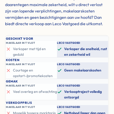
daarentegen maximale zekerheid, wilt u direct verlost
zijn van lopende verplichtingen, makelaarskosten
vermijden en geen bezichtigingen aan uw hoofd? Dan
biedt directe verkoop aan Leco Vastgoed die uitkomst.
GESCHIKT VOOR
MAKELAAR IN T VLOT
LECO VASTGOED
Verkoper met tijd en
Verkoper die snelheid, rust
geduld
en zekerheid wil
KOSTEN
MAKELAAR IN T VLOT
LECO VASTGOED
Courtage en
Geen makelaarskosten
opstart-/promotiekosten
GEMAK
MAKELAAR IN T VLOT
LECO VASTGOED
Veel overleg en afwachting
Verkooptraject volledig
ontzorgd
VERKOOPPRIJS
MAKELAAR IN T VLOT
LECO VASTGOED
Mogelijk hogere marktprijs
Nettobod (lager dan open