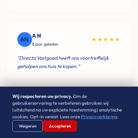
A N
★★★★★
8 jaar geleden
"Directa Vastgoed heeft ons voortreffelijk
geholpen ons huis te kopen."
Wij respecteren uw privacy.
Om de
gebruikerservaring te verbeteren gebruiken wij
Laura Cornet
★★★★★
(uitsluitend na uw expliciete toestemming) analytische
4 jaar geleden
cookies. Opt-in vereist. Lees onze
Privacyverklaring
.
Verstuur WhatsApp
Bel Ons Direct
Weigeren
Accepteren
"Sinds 2009 heb ik via Leon gehuurd in
Eindhoven. Hij is netjes, vriendelijk en zorgt