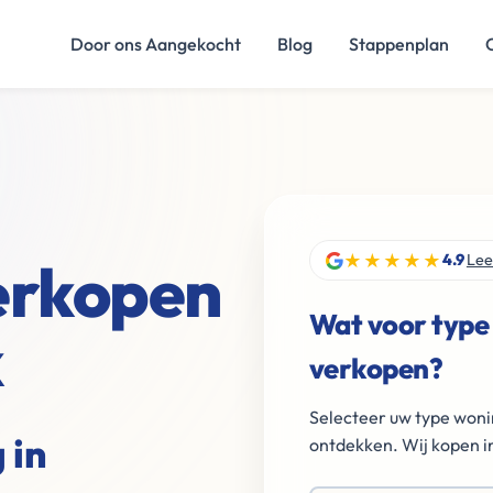
Door ons Aangekocht
Blog
Stappenplan
★★★★★
verkopen
4.9
Lee
Wat voor type
k
verkopen?
Selecteer uw type woni
 in
ontdekken. Wij kopen in