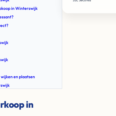
SSL Secured
Opkoop in Winterswijk
ressant?
rect?
swijk
swijk
 wijken en plaatsen
swijk
rkoop in