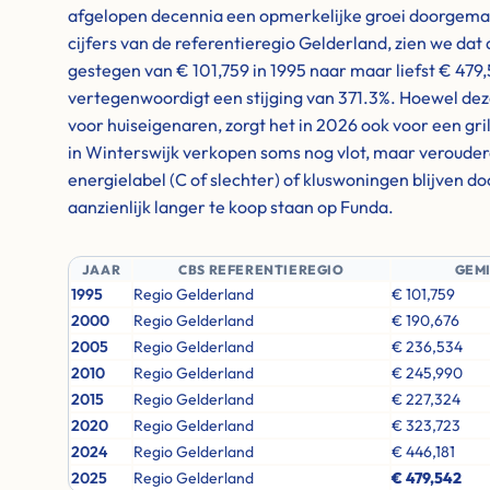
afgelopen decennia een opmerkelijke groei doorgemaakt
cijfers van de referentieregio Gelderland, zien we dat
gestegen van € 101,759 in 1995 naar maar liefst € 479,
vertegenwoordigt een stijging van 371.3%. Hoewel deze
voor huiseigenaren, zorgt het in 2026 ook voor een gri
in Winterswijk verkopen soms nog vlot, maar veroude
energielabel (C of slechter) of kluswoningen blijven 
aanzienlijk langer te koop staan op Funda.
JAAR
CBS REFERENTIEREGIO
GEM
1995
Regio Gelderland
€ 101,759
2000
Regio Gelderland
€ 190,676
2005
Regio Gelderland
€ 236,534
2010
Regio Gelderland
€ 245,990
2015
Regio Gelderland
€ 227,324
2020
Regio Gelderland
€ 323,723
2024
Regio Gelderland
€ 446,181
2025
Regio Gelderland
€ 479,542