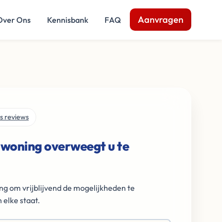
Aanvragen
Over Ons
Kennisbank
FAQ
s reviews
 woning overweegt u te
ng om vrijblijvend de mogelijkheden te
 elke staat.