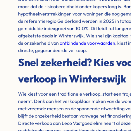
maar dat de risicobereidheid onder kopers laag is. Ba
hypotheekverstrekkingen voor woningen die nog gem
de referentieregio Gelderland werden in 2025 in totaa
gemiddelde indexgroei van 10.0%. Dit leidt tot lange
afgeketste deals in Winterswijk. Wie snel zijn kapitaal 
de onzekerheid van
ontbindende voorwaarden
, kiest
directe, gegarandeerde verkoop.
Snel zekerheid? Kies voo
verkoop in Winterswijk
Wie kiest voor een traditionele verkoop, start een tra
neemt. Denk aan het verkoopklaar maken van de wonin
met vreemde mensen en de spannende afwachting van 
blijft de onzekerheid bestaan vanwege het financieri
Directe verkoop aan Leco Vastgoed elimineert al dez
rechtstreeks aan ons, zonder financieringsvoorbehou