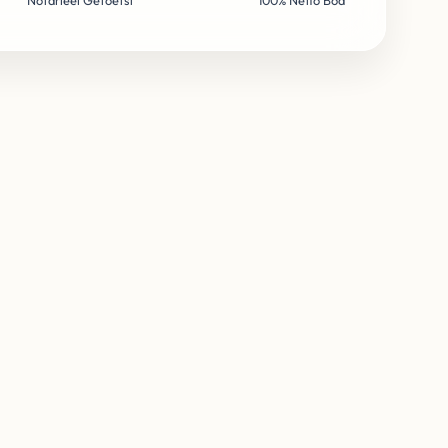
Notarieel Getoetst
100% Netto Bod