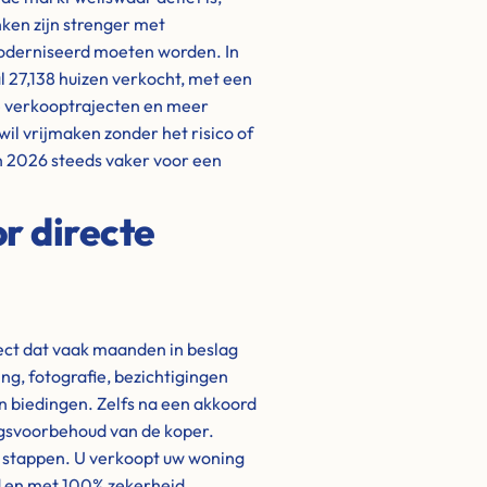
nken zijn strenger met
oderniseerd moeten worden. In
l 27,138 huizen verkocht, met een
re verkooptrajecten en meer
wil vrijmaken zonder het risico of
 in 2026 steeds vaker voor een
r directe
ject dat vaak maanden in beslag
g, fotografie, bezichtigingen
biedingen. Zelfs na een akkoord
ngsvoorbehoud van de koper.
e stappen. U verkoopt uw woning
d en met 100% zekerheid.