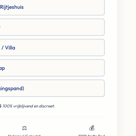
ijtjeshuis
t
/ Villa
ap
gingspand)
🔒
100% vrijblijvend en discreet.
⚖️
💰