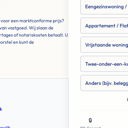
Eengezinswoning / R
en voor een marktconforme prijs?
Appartement / Fla
 van vastgoed. Wij slaan de
tages of notariskosten betaalt. U
orstel en kunt de
Vrijstaande woning 
Twee-onder-een-k
Anders (bijv. beleg
k
🔒
rswijk