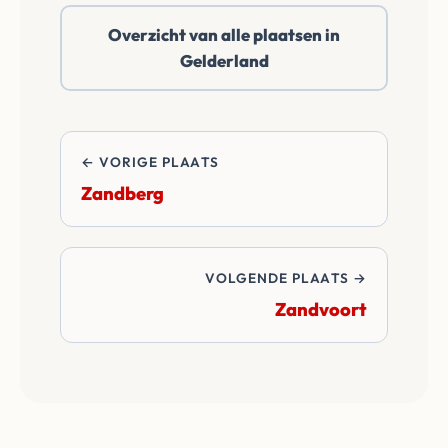
daarbuiten. Wij
Overzicht van alle plaatsen in
betalen alle
Gelderland
overdrachtskosten
en notariskosten van
de transactie.
← VORIGE PLAATS
Zandberg
VOLGENDE PLAATS →
Zandvoort