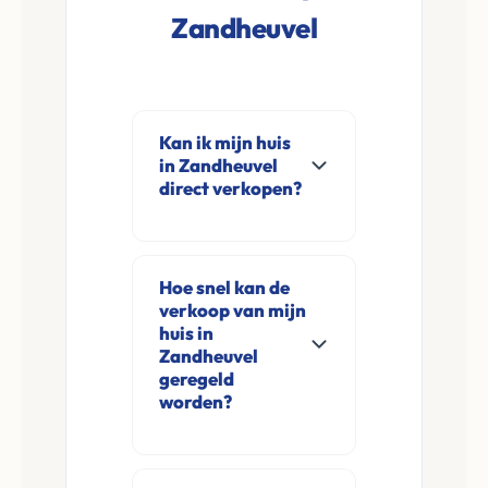
Zandheuvel
Kan ik mijn huis
in Zandheuvel
direct verkopen?
Ja, Leco Vastgoed
koopt woningen
Hoe snel kan de
direct aan in
verkoop van mijn
Zandheuvel en
huis in
omgeving. U
Zandheuvel
geregeld
verkoopt
worden?
rechtstreeks aan ons
zonder
Meestal ontvangt u
financieringsvoorbehoud
na de online