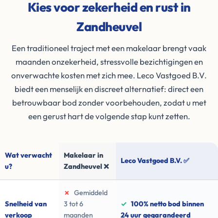
Kies voor zekerheid en rust in
Zandheuvel
Een traditioneel traject met een makelaar brengt vaak
maanden onzekerheid, stressvolle bezichtigingen en
onverwachte kosten met zich mee. Leco Vastgoed B.V.
biedt een menselijk en discreet alternatief: direct een
betrouwbaar bod zonder voorbehouden, zodat u met
een gerust hart de volgende stap kunt zetten.
Wat verwacht
Makelaar in
Leco Vastgoed B.V. ✅
u?
Zandheuvel ❌
✗
Gemiddeld
Snelheid van
3 tot 6
✓
100% netto bod binnen
verkoop
maanden
24 uur gegarandeerd