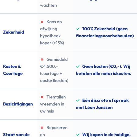
wachten
✗
Kans op
afwijzing
✓
100% Zekerheid (geen
Zekerheid
hypotheek
financieringsvoorbehouden)
koper (>13%)
✗
Gemiddeld
Kosten &
€4.500,-
✓
Geen kosten (€0,-). Wij
Courtage
(courtage +
betalen alle notariskosten.
opstartkosten)
✗
Tientallen
✓
Eén discrete afspraak
Bezichtigingen
vreemden in
met Léon Janssen
uw huis
✗
Repareren
Staat van de
en
✓
Wij kopen in de huidige,