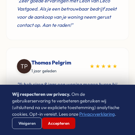
"Zeer goede ervaringen met Leon van Leco
Vastgoed. Als je een betrouwbaar bedrijf zoekt
voor de aankoop van je woning neem gerust
contact op. Aan te raden!"
Thomas Pelgrim
★★★★★
1 jaar geleden
"Ik heb circa 8 jaar een woning mogen huren bij
Leon van Leco Vastgoed. Hij is een zeer
Wij respecteren uw privacy.
Om de
prettige huisbaas, komt zijn afspraken goed na
gebruikerservaring te verbeteren gebruiken wij
(uitsluitend na uw expliciete toestemming) analytische
en zorgt dat problemen snel verholpen worden.
cookies. Opt-in vereist. Lees onze
Privacyverklaring
.
Zeker een goed voorbeeld voor verhuurders"
Verstuur WhatsApp
Bel Ons Direct
Weigeren
Accepteren