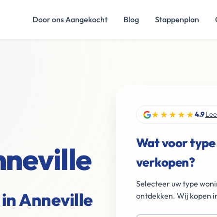
Door ons Aangekocht
Blog
Stappenplan
★★★★★
4.9
Lee
Wat voor type
neville
verkopen?
Selecteer uw type woni
in Anneville
ontdekken. Wij kopen in