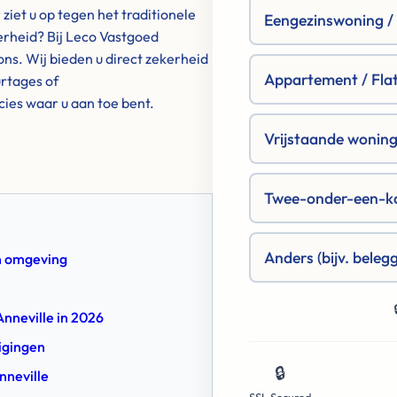
iet u op tegen het traditionele
Eengezinswoning / R
erheid? Bij Leco Vastgoed
ns. Wij bieden u direct zekerheid
Appartement / Fla
rtages of
cies waar u aan toe bent.
Vrijstaande woning 
Twee-onder-een-k
Anders (bijv. beleg
en omgeving
Anneville in 2026
tigingen
🔒
nneville