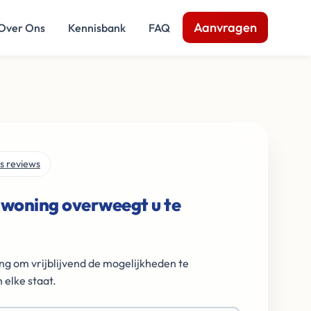
Aanvragen
Over Ons
Kennisbank
FAQ
s reviews
 woning overweegt u te
ng om vrijblijvend de mogelijkheden te
 elke staat.