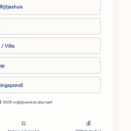
ijtjeshuis
t
/ Villa
ap
gingspand)
🔒
100% vrijblijvend en discreet.
⚖️
💰