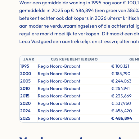
Waar een gemiddelde woning in 1995 nog voor € 100,12
gemiddelde in 2025 op € 486,894 (een groei van 386%
betekent echter ook dat kopers in 2026 uiterst kritisc
aan moderne verduurzamingseisen of die achterstallig
reguliere markt moeilijk te verkopen. Dit maakt een d
Leco Vastgoed een aantrekkelijk en stressvrij alternati
JAAR
CBS REFERENTIEREGIO
GEM
1995
Regio Noord-Brabant
€ 100,121
2000
Regio Noord-Brabant
€ 185,790
2005
Regio Noord-Brabant
€ 244,063
2010
Regio Noord-Brabant
€ 254,941
2015
Regio Noord-Brabant
€ 235,669
2020
Regio Noord-Brabant
€ 337,960
2024
Regio Noord-Brabant
€ 456,420
2025
Regio Noord-Brabant
€ 486,894