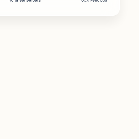
Notarieel Getoetst
100% Netto Bod