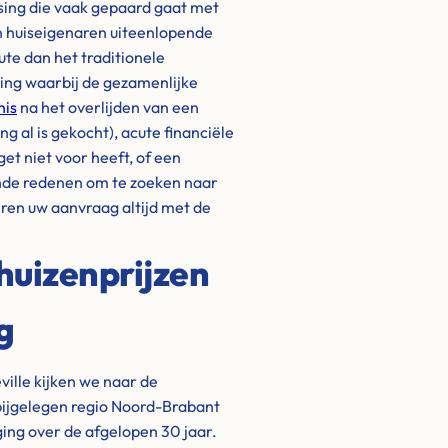
ssing die vaak gepaard gaat met
n huiseigenaren uiteenlopende
ute dan het traditionele
ding waarbij de gezamenlijke
nis
na het overlijden van een
 al is gekocht), acute financiële
get niet voor heeft, of een
nde redenen om te zoeken naar
eren uw aanvraag altijd met de
huizenprijzen
g
ville kijken we naar de
abijgelegen regio Noord-Brabant
ging over de afgelopen 30 jaar.