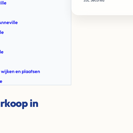
SSL Secured
lle
nneville
le
le
 wijken en plaatsen
le
rkoop in