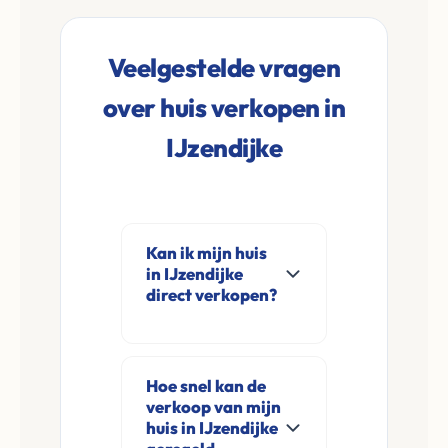
Veelgestelde vragen
over huis verkopen in
IJzendijke
Kan ik mijn huis
in IJzendijke
direct verkopen?
Ja, Leco Vastgoed
koopt woningen
Hoe snel kan de
direct aan in
verkoop van mijn
IJzendijke en
huis in IJzendijke