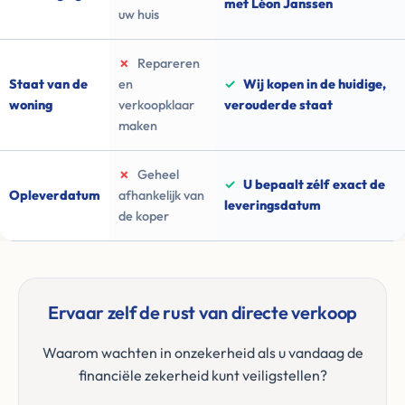
met Léon Janssen
uw huis
✗
Repareren
Staat van de
en
✓
Wij kopen in de huidige,
woning
verkoopklaar
verouderde staat
maken
✗
Geheel
✓
U bepaalt zélf exact de
Opleverdatum
afhankelijk van
leveringsdatum
de koper
Ervaar zelf de rust van directe verkoop
Waarom wachten in onzekerheid als u vandaag de
financiële zekerheid kunt veiligstellen?