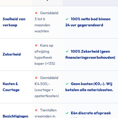
✗
Gemiddeld
Snelheid van
3 tot 6
✓
100% netto bod binnen
verkoop
maanden
24 uur gegarandeerd
wachten
✗
Kans op
afwijzing
✓
100% Zekerheid (geen
Zekerheid
hypotheek
financieringsvoorbehouden)
koper (>13%)
✗
Gemiddeld
Kosten &
€4.500,-
✓
Geen kosten (€0,-). Wij
Courtage
(courtage +
betalen alle notariskosten.
opstartkosten)
✗
Tientallen
✓
Eén discrete afspraak
Bezichtigingen
vreemden in