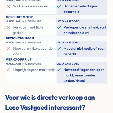
MAKELAAR IN IJZENDIJKE
LECO VASTGOED
Vaak enkele maanden
Binnen enkele dagen
zekerheid
GESCHIKT VOOR
MAKELAAR IN IJZENDIJKE
LECO VASTGOED
Verkoper met tijd en
Verkoper die snelheid, rust
geduld
en zekerheid wil
BEZICHTIGINGEN
MAKELAAR IN IJZENDIJKE
LECO VASTGOED
Meerdere kijkers over de
Meestal niet nodig of zeer
vloer
beperkt
VERKOOPPRIJS
MAKELAAR IN IJZENDIJKE
LECO VASTGOED
Mogelijk hogere marktprijs
Nettobod (lager dan open
markt, maar zonder
kosten/risico)
Voor wie is directe verkoop aan
Leco Vastgoed interessant?