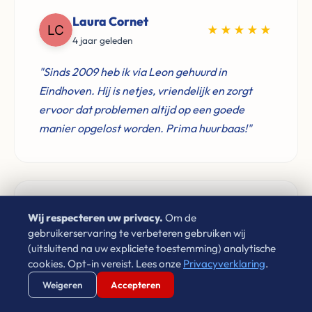
Laura Cornet
★★★★★
4 jaar geleden
"Sinds 2009 heb ik via Leon gehuurd in
Eindhoven. Hij is netjes, vriendelijk en zorgt
ervoor dat problemen altijd op een goede
manier opgelost worden. Prima huurbaas!"
Don Verwijst
Wij respecteren uw privacy.
Om de
★★★★★
gebruikerservaring te verbeteren gebruiken wij
2 jaar geleden
(uitsluitend na uw expliciete toestemming) analytische
cookies. Opt-in vereist. Lees onze
Privacyverklaring
.
"Zeer goede ervaringen met Leon van Leco
Verstuur WhatsApp
Bel Ons Direct
Vastgoed. Als je een betrouwbaar bedrijf zoekt
Weigeren
Accepteren
voor de aankoop van je woning neem gerust