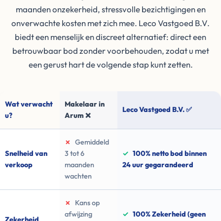
maanden onzekerheid, stressvolle bezichtigingen en
onverwachte kosten met zich mee. Leco Vastgoed B.V.
biedt een menselijk en discreet alternatief: direct een
betrouwbaar bod zonder voorbehouden, zodat u met
een gerust hart de volgende stap kunt zetten.
Wat verwacht
Makelaar in
Leco Vastgoed B.V. ✅
u?
Arum ❌
✗
Gemiddeld
Snelheid van
3 tot 6
✓
100% netto bod binnen
verkoop
maanden
24 uur gegarandeerd
wachten
✗
Kans op
afwijzing
✓
100% Zekerheid (geen
Zekerheid