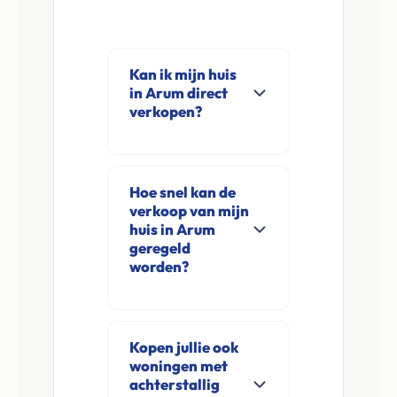
Kan ik mijn huis
in Arum direct
verkopen?
Ja, Leco Vastgoed
koopt woningen
Hoe snel kan de
direct aan in Arum
verkoop van mijn
en omgeving. U
huis in Arum
verkoopt
geregeld
worden?
rechtstreeks aan ons
zonder
Meestal ontvangt u
financieringsvoorbehoud
na de online
en zonder
Kopen jullie ook
aanvraag en
woningen met
makelaarskosten.
eventuele korte
achterstallig