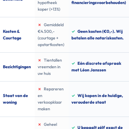
hypotheek
financieringsvoorbehouden)
koper (>13%)
✗
Gemiddeld
Kosten &
€4.500,-
✓
Geen kosten (€0,-). Wij
Courtage
(courtage +
betalen alle notariskosten.
opstartkosten)
✗
Tientallen
✓
Eén discrete afspraak
Bezichtigingen
vreemden in
met Léon Janssen
uw huis
✗
Repareren
Staat van de
en
✓
Wij kopen in de huidige,
woning
verkoopklaar
verouderde staat
maken
✗
Geheel
✓
U bepaalt zélf exact de