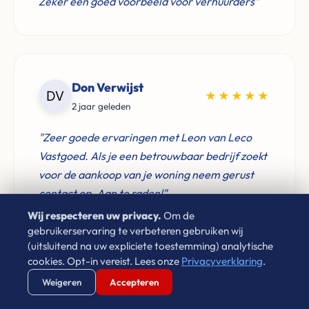
Zeker een goed voorbeeld voor verhuurders"
Don Verwijst
★★★★★
2 jaar geleden
"Zeer goede ervaringen met Leon van Leco
Vastgoed. Als je een betrouwbaar bedrijf zoekt
voor de aankoop van je woning neem gerust
contact op. Aan te raden!"
Wij respecteren uw privacy.
Om de
gebruikerservaring te verbeteren gebruiken wij
(uitsluitend na uw expliciete toestemming) analytische
cookies. Opt-in vereist. Lees onze
Privacyverklaring
.
Laura Cornet
Verstuur WhatsApp
Bel Ons Direct
Weigeren
Accepteren
★★★★★
4 jaar geleden