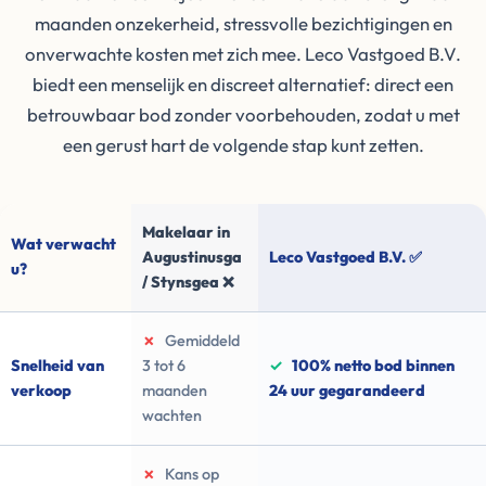
maanden onzekerheid, stressvolle bezichtigingen en
onverwachte kosten met zich mee. Leco Vastgoed B.V.
biedt een menselijk en discreet alternatief: direct een
betrouwbaar bod zonder voorbehouden, zodat u met
een gerust hart de volgende stap kunt zetten.
Makelaar in
Wat verwacht
Augustinusga
Leco Vastgoed B.V. ✅
u?
/ Stynsgea ❌
✗
Gemiddeld
Snelheid van
3 tot 6
✓
100% netto bod binnen
verkoop
maanden
24 uur gegarandeerd
wachten
✗
Kans op