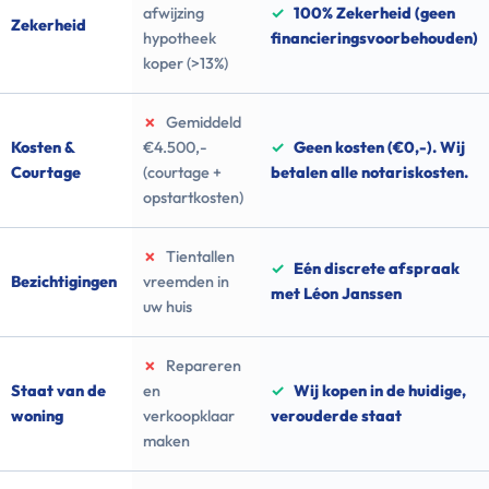
afwijzing
✓
100% Zekerheid (geen
Zekerheid
hypotheek
financieringsvoorbehouden)
koper (>13%)
✗
Gemiddeld
Kosten &
€4.500,-
✓
Geen kosten (€0,-). Wij
Courtage
(courtage +
betalen alle notariskosten.
opstartkosten)
✗
Tientallen
✓
Eén discrete afspraak
Bezichtigingen
vreemden in
met Léon Janssen
uw huis
✗
Repareren
Staat van de
en
✓
Wij kopen in de huidige,
woning
verkoopklaar
verouderde staat
maken