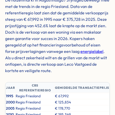
De huizenmarkt in Augustinusga / Stynsgea beweegt mee
met de trends in de regio Friesland. Data van de
referentieregio laat zien dat de gemiddelde verkoopprijs
steeg van € 67,992 in 1995 naar € 375,728 in 2025. Deze
prijsstijging van 452.6% laat de krapte op de markt zien.
Doch is de verkoop van een woning via een makelaar
geen garantie voor succes in 2026. Kopers haken
geregeld af op het financieringsvoorbehoud of eisen
forse prijsverlagingen vanwege een laag
energielabel
.
Als u direct zekerheid wilt en de grillen van de markt wilt
ontlopen, is directe verkoop aan Leco Vastgoed de
kortste en veiligste route.
CBS
JAAR
GEMIDDELDE TRANSACTIEPRIJS
REFERENTIEREGIO
1995
Regio Friesland
€ 67,992
2000
Regio Friesland
€ 125,834
2005
Regio Friesland
€ 178,770
2010
Regio Friesland
€ 195,349