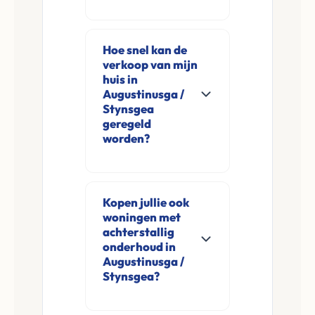
Ja, Leco Vastgoed
koopt woningen
Hoe snel kan de
direct aan in
verkoop van mijn
Augustinusga /
huis in
Stynsgea en
Augustinusga /
Stynsgea
omgeving. U
geregeld
verkoopt
worden?
rechtstreeks aan ons
Meestal ontvangt u
zonder
na de online
financieringsvoorbehoud
Kopen jullie ook
aanvraag en
en zonder
woningen met
eventuele korte
makelaarskosten.
achterstallig
opname al binnen 24
onderhoud in
Augustinusga /
tot 48 uur een
Stynsgea?
concreet voorstel.
De overdracht bij de
Ja, wij kopen