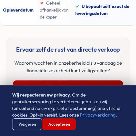
✗
Geheel
✓
U bepaalt zélf exact de
Opleverdatum
afhankelijk van
leveringsdatum
de koper
Ervaar zelf de rust van directe verkoop
Waarom wachten in onzekerheid als u vandaag de
financiële zekerheid kunt veiligstellen?
Vul uw postcode in en ontvang een bod ➜
Wij respecteren uw privacy.
Om de
gebruikerservaring te verbeteren gebruiken wij
✓
Vragen? App discrete inkoper Léon
(uitsluitend na uw expliciete toestemming) analytische
Janssen
cookies. Opt-in vereist. Lees onze
Privacyverklaring
.
Verstuur WhatsApp
Bel Ons Direct
Weigeren
Accepteren