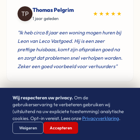
Thomas Pelgrim
★★★★★
1 jaar geleden
"Ik heb circa 8 jaar een woning mogen huren bij
Leon van Leco Vastgoed. Hij is een zeer
prettige huisbaas, komt zijn afspraken goed na
en zorgt dat problemen snel verholpen worden.
Zeker een goed voorbeeld voor verhuurders"
Wij respecteren uw privacy.
Om de
MB
gebruikerservaring te verbeteren gebruiken wij
★★★★★
(uitsluitend na uw expliciete toestemming) analytische
6 maanden geleden
cookies. Opt-in vereist. Lees onze
Privacyverklaring
.
Verstuur WhatsApp
Bel Ons Direct
"Ontzettend vriendelijk en goudeerlijk,
Weigeren
Accepteren
ontzettend fijn contact en ook een goed hart!"