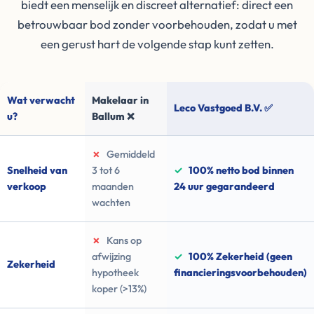
biedt een menselijk en discreet alternatief: direct een
betrouwbaar bod zonder voorbehouden, zodat u met
een gerust hart de volgende stap kunt zetten.
Wat verwacht
Makelaar in
Leco Vastgoed B.V. ✅
u?
Ballum ❌
✗
Gemiddeld
Snelheid van
3 tot 6
✓
100% netto bod binnen
verkoop
maanden
24 uur gegarandeerd
wachten
✗
Kans op
afwijzing
✓
100% Zekerheid (geen
Zekerheid
hypotheek
financieringsvoorbehouden)
koper (>13%)