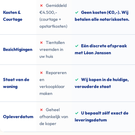
✗
Gemiddeld
Kosten &
€4.500,-
✓
Geen kosten (€0,-). Wij
Courtage
(courtage +
betalen alle notariskosten.
opstartkosten)
✗
Tientallen
✓
Eén discrete afspraak
Bezichtigingen
vreemden in
met Léon Janssen
uw huis
✗
Repareren
Staat van de
en
✓
Wij kopen in de huidige,
woning
verkoopklaar
verouderde staat
maken
✗
Geheel
✓
U bepaalt zélf exact de
Opleverdatum
afhankelijk van
leveringsdatum
de koper