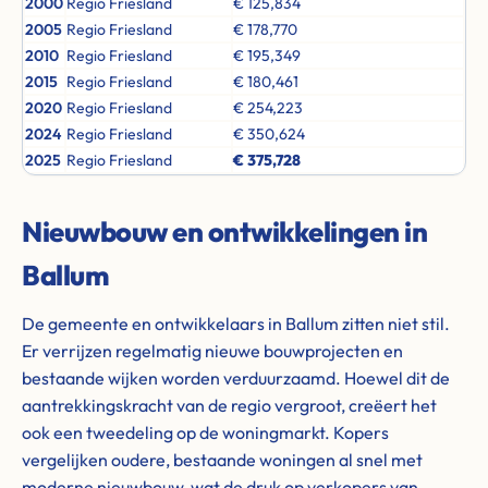
2000
Regio Friesland
€ 125,834
2005
Regio Friesland
€ 178,770
2010
Regio Friesland
€ 195,349
2015
Regio Friesland
€ 180,461
2020
Regio Friesland
€ 254,223
2024
Regio Friesland
€ 350,624
2025
Regio Friesland
€ 375,728
Nieuwbouw en ontwikkelingen in
Ballum
De gemeente en ontwikkelaars in Ballum zitten niet stil.
Er verrijzen regelmatig nieuwe bouwprojecten en
bestaande wijken worden verduurzaamd. Hoewel dit de
aantrekkingskracht van de regio vergroot, creëert het
ook een tweedeling op de woningmarkt. Kopers
vergelijken oudere, bestaande woningen al snel met
moderne nieuwbouw, wat de druk op verkopers van