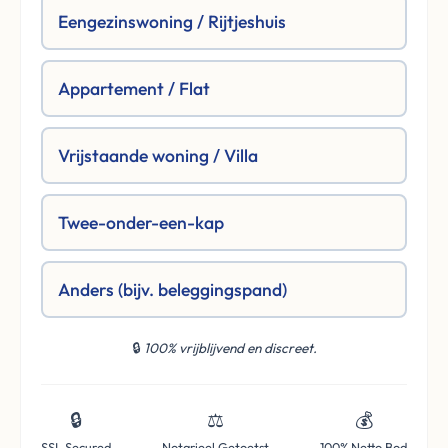
Eengezinswoning / Rijtjeshuis
Appartement / Flat
Vrijstaande woning / Villa
Twee-onder-een-kap
Anders (bijv. beleggingspand)
🔒
100% vrijblijvend en discreet.
🔒
⚖️
💰
SSL Secured
Notarieel Getoetst
100% Netto Bod