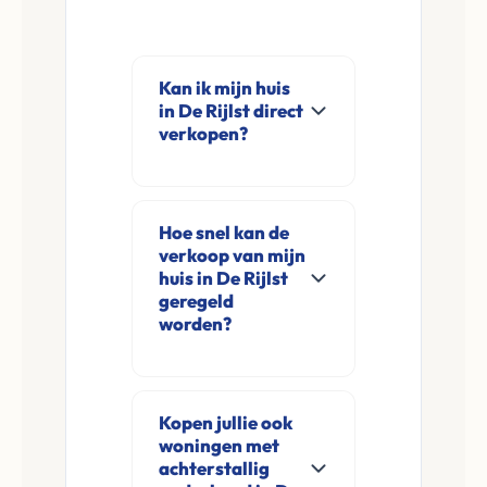
Kan ik mijn huis
in De Rijlst direct
verkopen?
Ja, Leco Vastgoed
koopt woningen
Hoe snel kan de
direct aan in De Rijlst
verkoop van mijn
en omgeving. U
huis in De Rijlst
verkoopt
geregeld
worden?
rechtstreeks aan ons
zonder
Meestal ontvangt u
financieringsvoorbehoud
na de online
en zonder
Kopen jullie ook
aanvraag en
woningen met
makelaarskosten.
eventuele korte
achterstallig