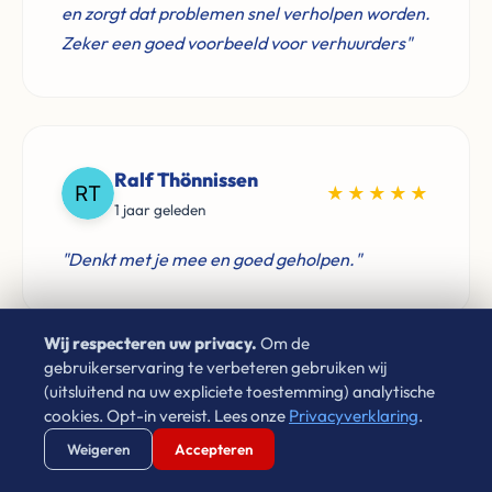
en zorgt dat problemen snel verholpen worden.
Zeker een goed voorbeeld voor verhuurders"
Ralf Thönnissen
★★★★★
1 jaar geleden
"Denkt met je mee en goed geholpen."
Wij respecteren uw privacy.
Om de
gebruikerservaring te verbeteren gebruiken wij
(uitsluitend na uw expliciete toestemming) analytische
A N
★★★★★
cookies. Opt-in vereist. Lees onze
Privacyverklaring
.
8 jaar geleden
Verstuur WhatsApp
Bel Ons Direct
Weigeren
Accepteren
"Directa Vastgoed heeft ons voortreffelijk