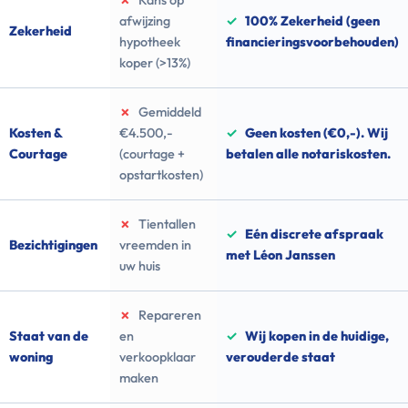
✗
Kans op
afwijzing
✓
100% Zekerheid (geen
Zekerheid
hypotheek
financieringsvoorbehouden)
koper (>13%)
✗
Gemiddeld
Kosten &
€4.500,-
✓
Geen kosten (€0,-). Wij
Courtage
(courtage +
betalen alle notariskosten.
opstartkosten)
✗
Tientallen
✓
Eén discrete afspraak
Bezichtigingen
vreemden in
met Léon Janssen
uw huis
✗
Repareren
Staat van de
en
✓
Wij kopen in de huidige,
woning
verkoopklaar
verouderde staat
maken