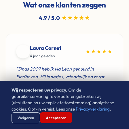
Wat onze klanten zeggen
4.9 / 5.0
★★★★★
Laura Cornet
★★★★★
4 jaar geleden
"Sinds 2009 heb ik via Leon gehuurd in
Eindhoven. Hij is netjes, vriendelijk en zorgt
ervoor dat problemen altijd op een goede
Wij respecteren uw privacy.
Om de
manier opgelost worden. Prima huurbaas!"
gebruikerservaring te verbeteren gebruiken wij
(uitsluitend na uw expliciete toestemming) analytische
cookies. Opt-in vereist. Lees onze
Privacyverklaring
.
Verstuur WhatsApp
Bel Ons Direct
Weigeren
Accepteren
Don Verwijst