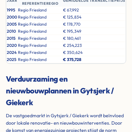
JAAR
GEMIDDELDE TRANSACTIEPRIJS
REFERENTIEREGIO
1995
Regio Friesland
€ 67,992
2000
Regio Friesland
€ 125,834
2005
Regio Friesland
€ 178,770
2010
Regio Friesland
€ 195,349
2015
Regio Friesland
€ 180,461
2020
Regio Friesland
€ 254,223
2024
Regio Friesland
€ 350,624
2025
Regio Friesland
€ 375,728
Verduurzaming en
nieuwbouwplannen in Gytsjerk /
Giekerk
De vastgoedmarkt in Gytsjerk / Giekerk wordt beïnvloed
door lokale renovatie- en nieuwbouwinterventies. Door
de komst van energiezuinige projecten stijgt de norm