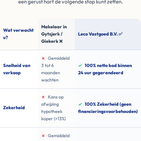
een gerust hart de volgende stap kunt zetten.
Makelaar in
Wat verwacht
Gytsjerk /
Leco Vastgoed B.V. ✅
u?
Giekerk ❌
✗
Gemiddeld
Snelheid van
3 tot 6
✓
100% netto bod binnen
verkoop
maanden
24 uur gegarandeerd
wachten
✗
Kans op
afwijzing
✓
100% Zekerheid (geen
Zekerheid
hypotheek
financieringsvoorbehouden)
koper (>13%)
✗
Gemiddeld