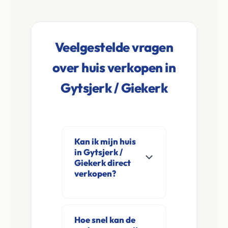
Veelgestelde vragen
over huis verkopen in
Gytsjerk / Giekerk
Kan ik mijn huis
in Gytsjerk /
Giekerk direct
verkopen?
Ja, Leco Vastgoed
koopt woningen
Hoe snel kan de
direct aan in