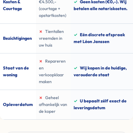
Kosten &
€4.500,-
✓
Geen kosten (€0,-). Wij
Courtage
(courtage +
betalen alle notariskosten.
opstartkosten)
✗
Tientallen
✓
Eén discrete afspraak
Bezichtigingen
vreemden in
met Léon Janssen
uw huis
✗
Repareren
Staat van de
en
✓
Wij kopen in de huidige,
woning
verkoopklaar
verouderde staat
maken
✗
Geheel
✓
U bepaalt zélf exact de
Opleverdatum
afhankelijk van
leveringsdatum
de koper