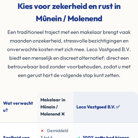
Kies voor zekerheid en rust in
Mûnein / Molenend
Een traditioneel traject met een makelaar brengt vaak
maanden onzekerheid, stressvolle bezichtigingen en
onverwachte kosten met zich mee. Leco Vastgoed B.V.
biedt een menselijk en discreet alternatief: direct een
betrouwbaar bod zonder voorbehouden, zodat u met
een gerust hart de volgende stap kunt zetten.
Makelaar in
Wat verwacht
Mûnein /
Leco Vastgoed B.V. ✅
u?
Molenend ❌
✗
Gemiddeld
Snelheid van
3 tot 6
✓
100% netto bod binnen