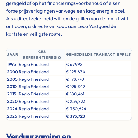
geregeld af op het financieringsvoorbehoud of eisen
forse prijsverlagingen vanwege een laag energielabel.
Als u direct zekerheid wilt en de grillen van de markt wilt
ontlopen, is directe verkoop aan Leco Vastgoed de
kortste en veiligste route.
CBS
JAAR
GEMIDDELDE TRANSACTIEPRIJS
REFERENTIEREGIO
1995
Regio Friesland
€ 67,992
2000
Regio Friesland
€ 125,834
2005
Regio Friesland
€ 178,770
2010
Regio Friesland
€ 195,349
2015
Regio Friesland
€ 180,461
2020
Regio Friesland
€ 254,223
2024
Regio Friesland
€ 350,624
2025
Regio Friesland
€ 375,728
Verduurzaming en