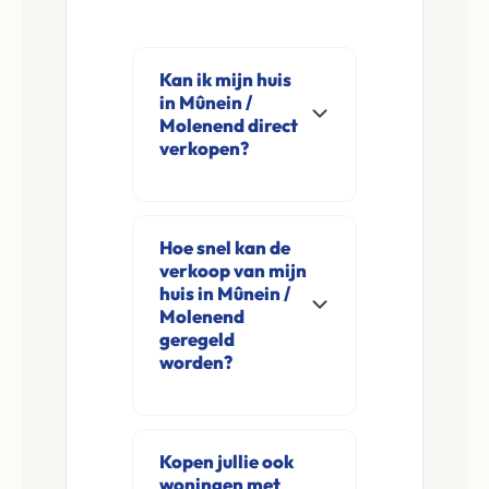
Kan ik mijn huis
in Mûnein /
Molenend direct
verkopen?
Ja, Leco Vastgoed
koopt woningen
Hoe snel kan de
direct aan in Mûnein
verkoop van mijn
/ Molenend en
huis in Mûnein /
omgeving. U
Molenend
geregeld
verkoopt
worden?
rechtstreeks aan ons
zonder
Meestal ontvangt u
financieringsvoorbehoud
na de online
Kopen jullie ook
en zonder
aanvraag en
woningen met