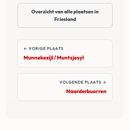
of daarbuiten. Wij
Overzicht van alle plaatsen in
betalen alle
Friesland
overdrachtskosten
en notariskosten van
de transactie.
← VORIGE PLAATS
Munnekezijl / Muntsjesyl
VOLGENDE PLAATS →
Naarderbuorren