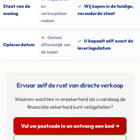
Staat van de
en
✓
Wij kopen in de huidige,
woning
verkoopklaar
verouderde staat
maken
✗
Geheel
✓
U bepaalt zélf exact de
Opleverdatum
afhankelijk van
leveringsdatum
de koper
Ervaar zelf de rust van directe verkoop
Waarom wachten in onzekerheid als u vandaag de
financiële zekerheid kunt veiligstellen?
Vul uw postcode in en ontvang een bod ➜