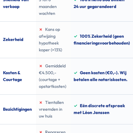
verkoop
maanden
24 uur gegarandeerd
wachten
✗
Kans op
afwijzing
✓
100% Zekerheid (geen
Zekerheid
hypotheek
financieringsvoorbehouden)
koper (>13%)
✗
Gemiddeld
Kosten &
€4.500,-
✓
Geen kosten (€0,-). Wij
Courtage
(courtage +
betalen alle notariskosten.
opstartkosten)
✗
Tientallen
✓
Eén discrete afspraak
Bezichtigingen
vreemden in
met Léon Janssen
uw huis
✗
Repareren