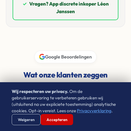
✓
Vragen? App discrete inkoper Léon
Janssen
Google Beoordelingen
Wat onze klanten zeggen
4.9 / 5.0
★★★★★
Wij respecteren uw privacy.
Om de
gebruikerservaring te verbeteren gebruiken wij
(uitsluitend na uw expliciete toestemming) analytische
cookies. Opt-in vereist. Lees onze
Privacyverklaring
.
Laura Cornet
Verstuur WhatsApp
Bel Ons Direct
Weigeren
Accepteren
★★★★★
4 jaar geleden