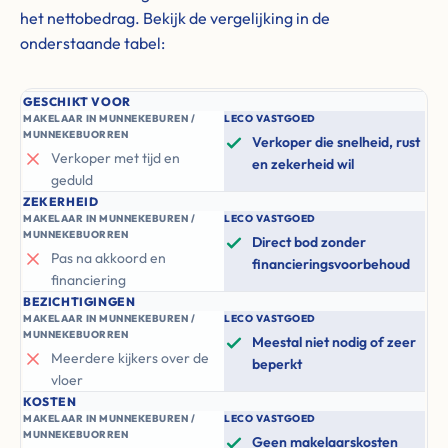
het nettobedrag. Bekijk de vergelijking in de
onderstaande tabel:
GESCHIKT VOOR
MAKELAAR IN MUNNEKEBUREN /
LECO VASTGOED
MUNNEKEBUORREN
Verkoper die snelheid, rust
Verkoper met tijd en
en zekerheid wil
geduld
ZEKERHEID
MAKELAAR IN MUNNEKEBUREN /
LECO VASTGOED
MUNNEKEBUORREN
Direct bod zonder
Pas na akkoord en
financieringsvoorbehoud
financiering
BEZICHTIGINGEN
MAKELAAR IN MUNNEKEBUREN /
LECO VASTGOED
MUNNEKEBUORREN
Meestal niet nodig of zeer
Meerdere kijkers over de
beperkt
vloer
KOSTEN
MAKELAAR IN MUNNEKEBUREN /
LECO VASTGOED
MUNNEKEBUORREN
Geen makelaarskosten