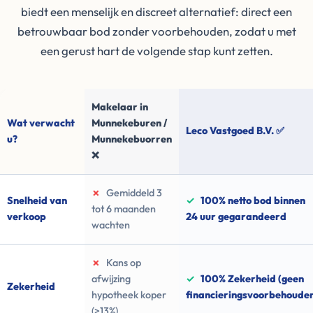
biedt een menselijk en discreet alternatief: direct een
betrouwbaar bod zonder voorbehouden, zodat u met
een gerust hart de volgende stap kunt zetten.
Makelaar in
Wat verwacht
Munnekeburen /
Leco Vastgoed B.V. ✅
u?
Munnekebuorren
❌
✗
Gemiddeld 3
Snelheid van
✓
100% netto bod binnen
tot 6 maanden
verkoop
24 uur gegarandeerd
wachten
✗
Kans op
afwijzing
✓
100% Zekerheid (geen
Zekerheid
hypotheek koper
financieringsvoorbehoude
(>13%)