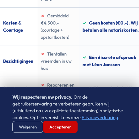
✗
Gemiddeld
Kosten &
€4.500,-
✓
Geen kosten (€0,-). Wij
Courtage
(courtage +
betalen alle notariskosten.
opstartkosten)
✗
Tientallen
✓
Eén discrete afspraak
Bezichtigingen
vreemden in uw
met Léon Janssen
huis
✗
Repareren en
Staat van de
✓
Wij kopen in de huidige,
verkoopklaar
woning
verouderde staat
Wij respecteren uw privacy.
Om de
maken
gebruikerservaring te verbeteren gebruiken wij
(uitsluitend na uw expliciete toestemming) analytische
✗
Geheel
cookies. Opt-in vereist. Lees onze
Privacyverklaring
.
✓
U bepaalt zélf exact de
Opleverdatum
afhankelijk van de
Verstuur WhatsApp
Bel Ons Direct
leveringsdatum
Weigeren
Accepteren
koper