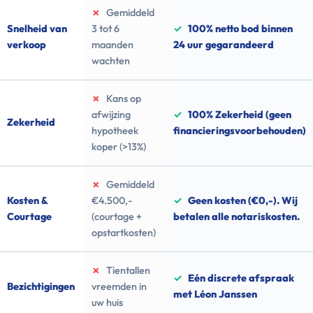
✗
Gemiddeld
Snelheid van
3 tot 6
✓
100% netto bod binnen
verkoop
maanden
24 uur gegarandeerd
wachten
✗
Kans op
afwijzing
✓
100% Zekerheid (geen
Zekerheid
hypotheek
financieringsvoorbehouden)
koper (>13%)
✗
Gemiddeld
Kosten &
€4.500,-
✓
Geen kosten (€0,-). Wij
Courtage
(courtage +
betalen alle notariskosten.
opstartkosten)
✗
Tientallen
✓
Eén discrete afspraak
Bezichtigingen
vreemden in
met Léon Janssen
uw huis