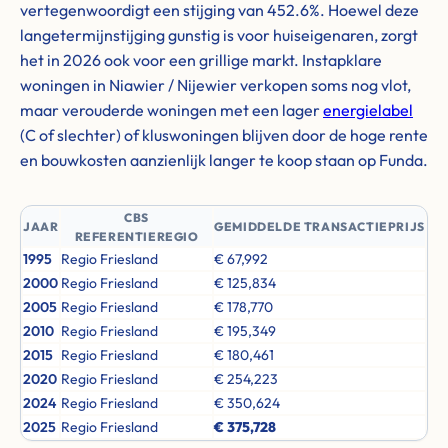
vertegenwoordigt een stijging van 452.6%. Hoewel deze
langetermijnstijging gunstig is voor huiseigenaren, zorgt
het in 2026 ook voor een grillige markt. Instapklare
woningen in Niawier / Nijewier verkopen soms nog vlot,
maar verouderde woningen met een lager
energielabel
(C of slechter) of kluswoningen blijven door de hoge rente
en bouwkosten aanzienlijk langer te koop staan op Funda.
CBS
JAAR
GEMIDDELDE TRANSACTIEPRIJS
REFERENTIEREGIO
1995
Regio Friesland
€ 67,992
2000
Regio Friesland
€ 125,834
2005
Regio Friesland
€ 178,770
2010
Regio Friesland
€ 195,349
2015
Regio Friesland
€ 180,461
2020
Regio Friesland
€ 254,223
2024
Regio Friesland
€ 350,624
2025
Regio Friesland
€ 375,728