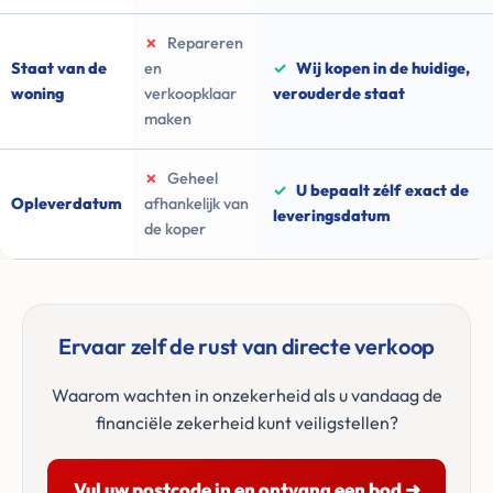
✗
Repareren
Staat van de
en
✓
Wij kopen in de huidige,
woning
verkoopklaar
verouderde staat
maken
✗
Geheel
✓
U bepaalt zélf exact de
Opleverdatum
afhankelijk van
leveringsdatum
de koper
Ervaar zelf de rust van directe verkoop
Waarom wachten in onzekerheid als u vandaag de
financiële zekerheid kunt veiligstellen?
Vul uw postcode in en ontvang een bod ➜