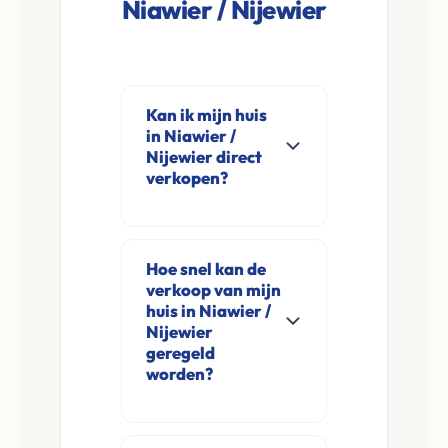
Niawier / Nijewier
Kan ik mijn huis
in Niawier /
Nijewier direct
verkopen?
Ja, Leco Vastgoed
koopt woningen
Hoe snel kan de
direct aan in Niawier
verkoop van mijn
/ Nijewier en
huis in Niawier /
omgeving. U
Nijewier
geregeld
verkoopt
worden?
rechtstreeks aan ons
zonder
Meestal ontvangt u
financieringsvoorbehoud
na de online