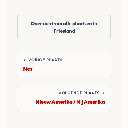
notaris te kiezen in
Niawier / Nijewier of
daarbuiten. Wij
Overzicht van alle plaatsen in
betalen alle
Friesland
overdrachtskosten
en notariskosten van
de transactie.
← VORIGE PLAATS
Nes
VOLGENDE PLAATS →
Nieuw Amerika / Nij Amerika