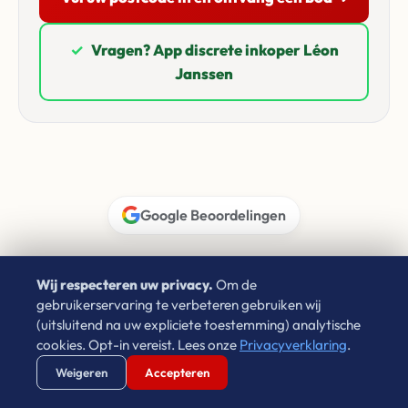
✓
Vragen? App discrete inkoper Léon
Janssen
Google Beoordelingen
Wat onze klanten zeggen
Wij respecteren uw privacy.
Om de
gebruikerservaring te verbeteren gebruiken wij
4.9 / 5.0
★★★★★
(uitsluitend na uw expliciete toestemming) analytische
cookies. Opt-in vereist. Lees onze
Privacyverklaring
.
Verstuur WhatsApp
Bel Ons Direct
Weigeren
Accepteren
Don Verwijst