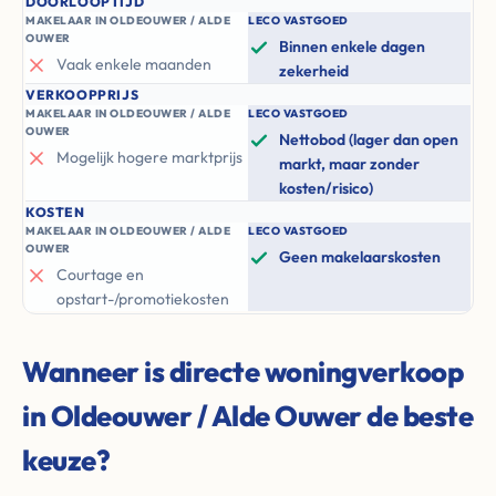
DOORLOOPTIJD
MAKELAAR IN OLDEOUWER / ALDE
LECO VASTGOED
OUWER
Binnen enkele dagen
Vaak enkele maanden
zekerheid
VERKOOPPRIJS
MAKELAAR IN OLDEOUWER / ALDE
LECO VASTGOED
OUWER
Nettobod (lager dan open
Mogelijk hogere marktprijs
markt, maar zonder
kosten/risico)
KOSTEN
MAKELAAR IN OLDEOUWER / ALDE
LECO VASTGOED
OUWER
Geen makelaarskosten
Courtage en
opstart-/promotiekosten
Wanneer is directe woningverkoop
in Oldeouwer / Alde Ouwer de beste
keuze?