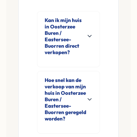
Kan ik mijn huis
in Oosterzee
Buren /
Eastersee-
Buorren direct
verkopen?
Ja, Leco Vastgoed
koopt woningen
Hoe snel kan de
direct aan in
verkoop van mijn
Oosterzee Buren /
huis in Oosterzee
Eastersee-Buorren
Buren /
Eastersee-
en omgeving. U
Buorren geregeld
verkoopt
worden?
rechtstreeks aan ons
Meestal ontvangt u
zonder