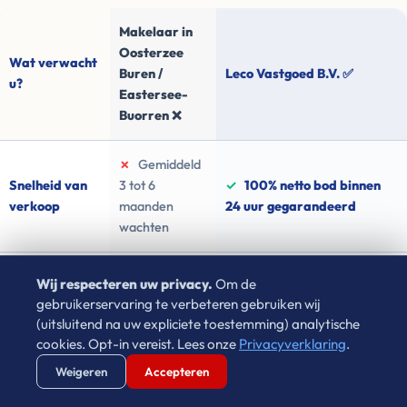
Makelaar in
Oosterzee
Wat verwacht
Buren /
Leco Vastgoed B.V. ✅
u?
Eastersee-
Buorren ❌
✗
Gemiddeld
Snelheid van
3 tot 6
✓
100% netto bod binnen
verkoop
maanden
24 uur gegarandeerd
wachten
✗
Kans op
Wij respecteren uw privacy.
Om de
afwijzing
✓
100% Zekerheid (geen
gebruikerservaring te verbeteren gebruiken wij
Zekerheid
hypotheek
financieringsvoorbehouden)
(uitsluitend na uw expliciete toestemming) analytische
koper (>13%)
cookies. Opt-in vereist. Lees onze
Privacyverklaring
.
Verstuur WhatsApp
Bel Ons Direct
Weigeren
Accepteren
✗
Gemiddeld