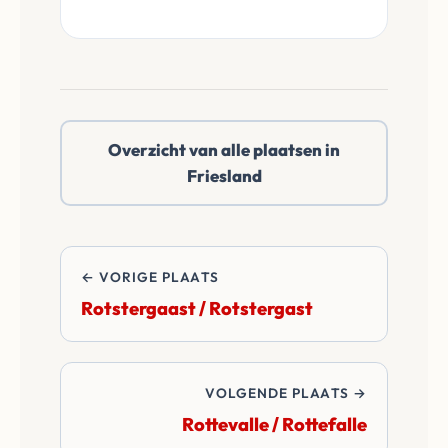
kijken door
vrijheid om zelf een
eventuele gebreken
onafhankelijke
heen en doen een
notaris te kiezen in
reëel netto bod.
Rotsterhaule of
daarbuiten. Wij
Overzicht van alle plaatsen in
betalen alle
Friesland
overdrachtskosten
en notariskosten van
de transactie.
← VORIGE PLAATS
Rotstergaast / Rotstergast
VOLGENDE PLAATS →
Rottevalle / Rottefalle