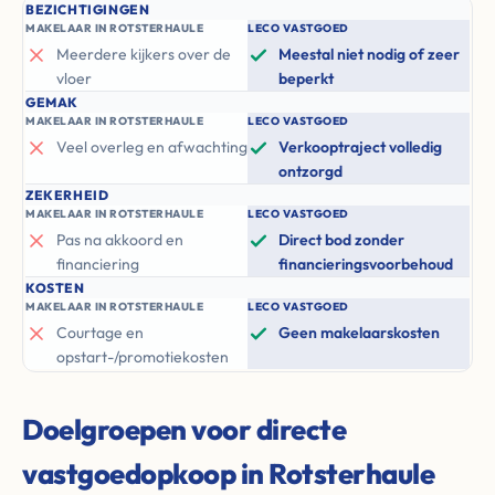
BEZICHTIGINGEN
MAKELAAR IN ROTSTERHAULE
LECO VASTGOED
Meerdere kijkers over de
Meestal niet nodig of zeer
vloer
beperkt
GEMAK
MAKELAAR IN ROTSTERHAULE
LECO VASTGOED
Veel overleg en afwachting
Verkooptraject volledig
ontzorgd
ZEKERHEID
MAKELAAR IN ROTSTERHAULE
LECO VASTGOED
Pas na akkoord en
Direct bod zonder
financiering
financieringsvoorbehoud
KOSTEN
MAKELAAR IN ROTSTERHAULE
LECO VASTGOED
Courtage en
Geen makelaarskosten
opstart-/promotiekosten
Doelgroepen voor directe
vastgoedopkoop in Rotsterhaule