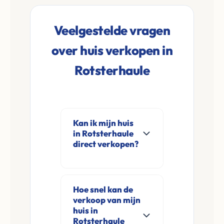
Veelgestelde vragen
over huis verkopen in
Rotsterhaule
Kan ik mijn huis
in Rotsterhaule
direct verkopen?
Ja, Leco Vastgoed
koopt woningen
Hoe snel kan de
direct aan in
verkoop van mijn
Rotsterhaule en
huis in
omgeving. U
Rotsterhaule