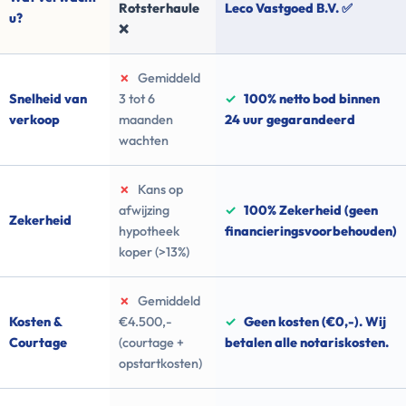
Rotsterhaule
Leco Vastgoed B.V. ✅
u?
❌
✗
Gemiddeld
Snelheid van
3 tot 6
✓
100% netto bod binnen
verkoop
maanden
24 uur gegarandeerd
wachten
✗
Kans op
afwijzing
✓
100% Zekerheid (geen
Zekerheid
hypotheek
financieringsvoorbehouden)
koper (>13%)
✗
Gemiddeld
Kosten &
€4.500,-
✓
Geen kosten (€0,-). Wij
Courtage
(courtage +
betalen alle notariskosten.
opstartkosten)