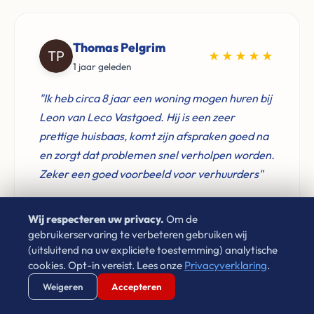
Thomas Pelgrim
★★★★★
1 jaar geleden
"Ik heb circa 8 jaar een woning mogen huren bij
Leon van Leco Vastgoed. Hij is een zeer
prettige huisbaas, komt zijn afspraken goed na
en zorgt dat problemen snel verholpen worden.
Zeker een goed voorbeeld voor verhuurders"
Wij respecteren uw privacy.
Om de
gebruikerservaring te verbeteren gebruiken wij
(uitsluitend na uw expliciete toestemming) analytische
Laura Cornet
cookies. Opt-in vereist. Lees onze
Privacyverklaring
.
★★★★★
4 jaar geleden
Verstuur WhatsApp
Bel Ons Direct
Weigeren
Accepteren
"Sinds 2009 heb ik via Leon gehuurd in