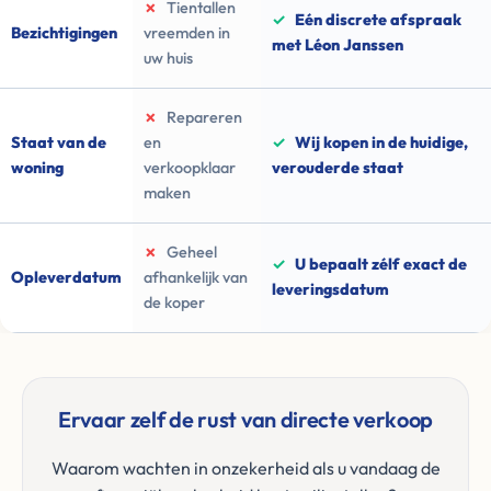
✗
Tientallen
✓
Eén discrete afspraak
Bezichtigingen
vreemden in
met Léon Janssen
uw huis
✗
Repareren
Staat van de
en
✓
Wij kopen in de huidige,
woning
verkoopklaar
verouderde staat
maken
✗
Geheel
✓
U bepaalt zélf exact de
Opleverdatum
afhankelijk van
leveringsdatum
de koper
Ervaar zelf de rust van directe verkoop
Waarom wachten in onzekerheid als u vandaag de