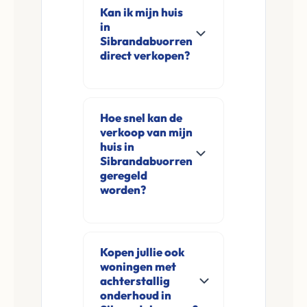
Kan ik mijn huis
in
Sibrandabuorren
direct verkopen?
Ja, Leco Vastgoed
koopt woningen
Hoe snel kan de
direct aan in
verkoop van mijn
Sibrandabuorren en
huis in
omgeving. U
Sibrandabuorren
geregeld
verkoopt
worden?
rechtstreeks aan ons
zonder
Meestal ontvangt u
financieringsvoorbehoud
na de online
Kopen jullie ook
en zonder
aanvraag en
woningen met
makelaarskosten.
eventuele korte
achterstallig
opname al binnen 24
onderhoud in