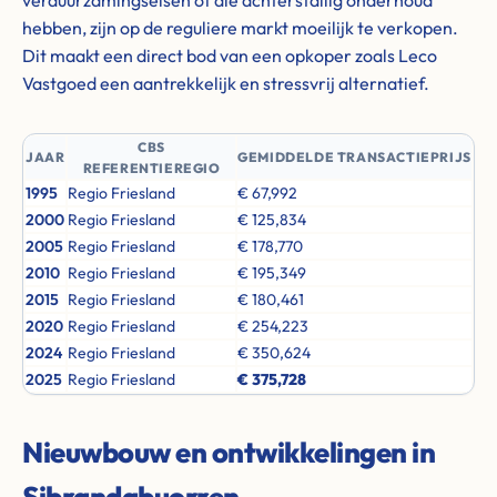
verduurzamingseisen of die achterstallig onderhoud
hebben, zijn op de reguliere markt moeilijk te verkopen.
Dit maakt een direct bod van een opkoper zoals Leco
Vastgoed een aantrekkelijk en stressvrij alternatief.
CBS
JAAR
GEMIDDELDE TRANSACTIEPRIJS
REFERENTIEREGIO
1995
Regio Friesland
€ 67,992
2000
Regio Friesland
€ 125,834
2005
Regio Friesland
€ 178,770
2010
Regio Friesland
€ 195,349
2015
Regio Friesland
€ 180,461
2020
Regio Friesland
€ 254,223
2024
Regio Friesland
€ 350,624
2025
Regio Friesland
€ 375,728
Nieuwbouw en ontwikkelingen in
Sibrandabuorren