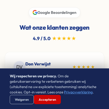
Google Beoordelingen
Wat onze klanten zeggen
4.9 / 5.0
★★★★★
Don Verwijst
★★★★★
2 jaar geleden
Wij respecteren uw privacy.
Om de
"Zeer goede ervaringen met Leon van Leco
gebruikerservaring te verbeteren gebruiken wij
(uitsluitend na uw expliciete toestemming) analytische
Vastgoed. Als je een betrouwbaar bedrijf zoekt
cookies. Opt-in vereist. Lees onze
Privacyverklaring
.
voor de aankoop van je woning neem gerust
Verstuur WhatsApp
Bel Ons Direct
Weigeren
Accepteren
contact op. Aan te raden!"