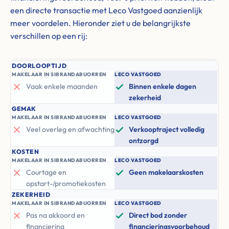
een directe transactie met Leco Vastgoed aanzienlijk
meer voordelen. Hieronder ziet u de belangrijkste
verschillen op een rij:
DOORLOOPTIJD
MAKELAAR IN SIBRANDABUORREN
LECO VASTGOED
Vaak enkele maanden
Binnen enkele dagen
zekerheid
GEMAK
MAKELAAR IN SIBRANDABUORREN
LECO VASTGOED
Veel overleg en afwachting
Verkooptraject volledig
ontzorgd
KOSTEN
MAKELAAR IN SIBRANDABUORREN
LECO VASTGOED
Courtage en
Geen makelaarskosten
opstart-/promotiekosten
ZEKERHEID
MAKELAAR IN SIBRANDABUORREN
LECO VASTGOED
Pas na akkoord en
Direct bod zonder
financiering
financieringsvoorbehoud