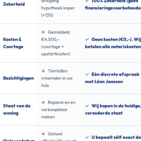
afwijzing
✓
100% Zekerheid (geen
Zekerheid
hypotheek koper
financieringsvoorbehoude
(>13%)
✗
Gemiddeld
Kosten &
€4.500,-
✓
Geen kosten (€0,-). Wij
Courtage
(courtage +
betalen alle notariskosten
opstartkosten)
✗
Tientallen
✓
Eén discrete afspraak
Bezichtigingen
vreemden in uw
met Léon Janssen
huis
✗
Repareren en
Staat van de
✓
Wij kopen in de huidige
verkoopklaar
woning
verouderde staat
maken
✗
Geheel
✓
U bepaalt zélf exact de