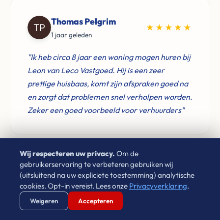
Thomas Pelgrim
★★★★★
1 jaar geleden
"Ik heb circa 8 jaar een woning mogen huren bij
Leon van Leco Vastgoed. Hij is een zeer
prettige huisbaas, komt zijn afspraken goed na
en zorgt dat problemen snel verholpen worden.
Zeker een goed voorbeeld voor verhuurders"
Wij respecteren uw privacy.
Om de
gebruikerservaring te verbeteren gebruiken wij
Don Verwijst
(uitsluitend na uw expliciete toestemming) analytische
★★★★★
2 jaar geleden
cookies. Opt-in vereist. Lees onze
Privacyverklaring
.
Verstuur WhatsApp
Bel Ons Direct
Weigeren
Accepteren
"Zeer goede ervaringen met Leon van Leco
Vastgoed. Als je een betrouwbaar bedrijf zoekt