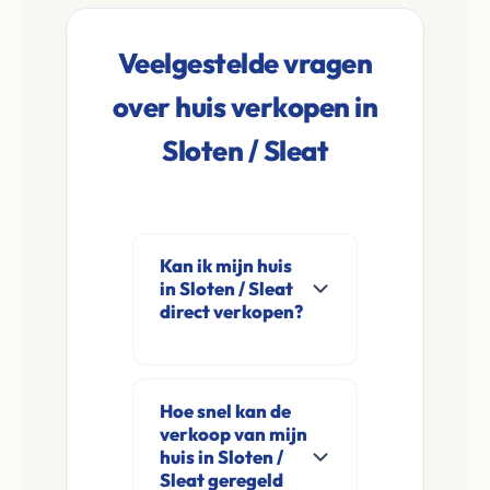
Veelgestelde vragen
over huis verkopen in
Sloten / Sleat
Kan ik mijn huis
in Sloten / Sleat
direct verkopen?
Ja, Leco Vastgoed
koopt woningen
Hoe snel kan de
direct aan in Sloten /
verkoop van mijn
Sleat en omgeving. U
huis in Sloten /
verkoopt
Sleat geregeld