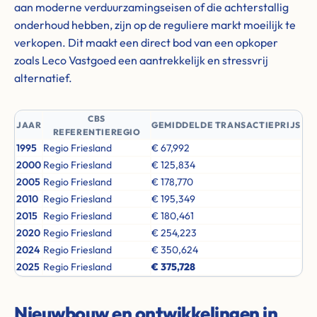
aan moderne verduurzamingseisen of die achterstallig
onderhoud hebben, zijn op de reguliere markt moeilijk te
verkopen. Dit maakt een direct bod van een opkoper
zoals Leco Vastgoed een aantrekkelijk en stressvrij
alternatief.
CBS
JAAR
GEMIDDELDE TRANSACTIEPRIJS
REFERENTIEREGIO
1995
Regio Friesland
€ 67,992
2000
Regio Friesland
€ 125,834
2005
Regio Friesland
€ 178,770
2010
Regio Friesland
€ 195,349
2015
Regio Friesland
€ 180,461
2020
Regio Friesland
€ 254,223
2024
Regio Friesland
€ 350,624
2025
Regio Friesland
€ 375,728
Nieuwbouw en ontwikkelingen in