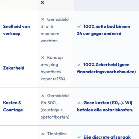
❌
✗
Gemiddeld
Snelheid van
3 tot 6
✓
100% netto bod binnen
verkoop
maanden
24 uur gegarandeerd
wachten
✗
Kans op
afwijzing
✓
100% Zekerheid (geen
Zekerheid
hypotheek
financieringsvoorbehouden)
koper (>13%)
✗
Gemiddeld
Kosten &
€4.500,-
✓
Geen kosten (€0,-). Wij
Courtage
(courtage +
betalen alle notariskosten.
opstartkosten)
✗
Tientallen
✓
Eén discrete afspraak