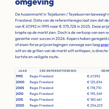
omgeving
De huizenmarkt in Teijeburen / Teyebuorren beweegt m
Friesland. Data van de referentieregio laat zien dat 
van € 67,992 in 1995 naar € 375,728 in 2025. Deze prij
krapte op de markt zien. Doch is de verkoop van een 
garantie voor succes in 2026. Kopers haken geregeld 
of eisen forse prijsverlagingen vanwege een laag
ener
wilt en de grillen van de markt wilt ontlopen, is direc
kortste en veiligste route.
JAAR
CBS REFERENTIEREGIO
GEM
1995
Regio Friesland
€ 67,992
2000
Regio Friesland
€ 125,834
2005
Regio Friesland
€ 178,770
2010
Regio Friesland
€ 195,349
2015
Regio Friesland
€ 180,461
2020
Regio Friesland
€ 254,223