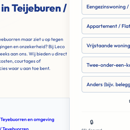
in Teijeburen /
Eengezinswoning / R
Appartement / Fla
yebuorren maar ziet u op tegen
Vrijstaande woning 
igingen en onzekerheid? Bij Leco
eks aan ons. Wij bieden u direct
osten, courtages of
Twee-onder-een-k
cies waar u aan toe bent.
Anders (bijv. beleg
 / Teyebuorren en omgeving
🔒
 / Teyebuorren