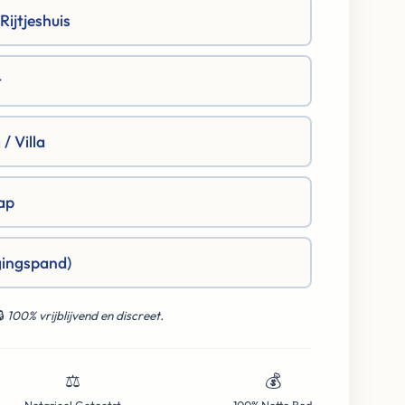
ijtjeshuis
t
/ Villa
ap
gingspand)
🔒
100% vrijblijvend en discreet.
⚖️
💰