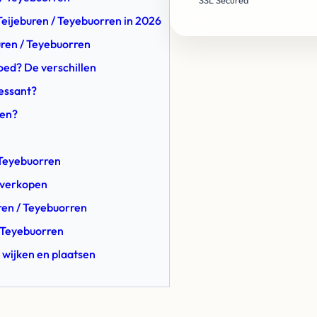
SSL Secured
Teijeburen / Teyebuorren in 2026
uren / Teyebuorren
oed? De verschillen
ressant?
ren?
 Teyebuorren
n verkopen
uren / Teyebuorren
/ Teyebuorren
 wijken en plaatsen