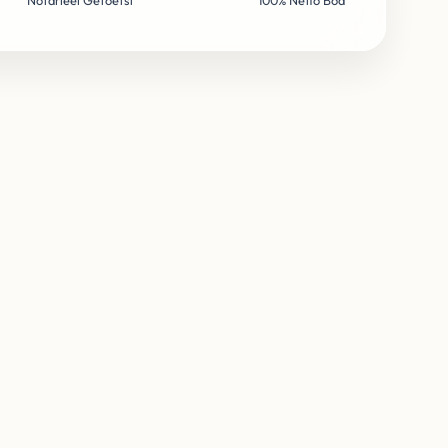
Notarieel Getoetst
100% Netto Bod