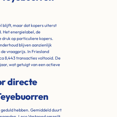
 blijft, maar dat kopers uiterst
. Het energielabel, de
 druk op particuliere kopers.
nderhoud blijven aanzienlijk
de vraagprijs. In Friesland
rca 8,443 transacties voltooid. De
jaar, wat getuigt van een actieve
r directe
 Teyebuorren
t geduld hebben. Gemiddeld duurt
t maanden. Leco Vastgoed omzeilt