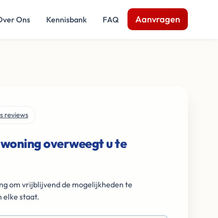
Aanvragen
Over Ons
Kennisbank
FAQ
s reviews
 woning overweegt u te
ng om vrijblijvend de mogelijkheden te
 elke staat.