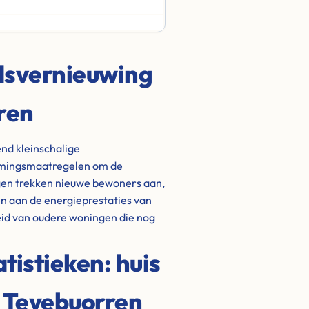
adsvernieuwing
rren
end kleinschalige
amingsmaatregelen om de
gen trekken nieuwe bewoners aan,
en aan de energieprestaties van
id van oudere woningen die nog
istieken: huis
/ Teyebuorren