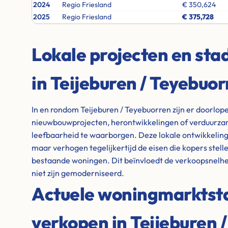
2024
Regio Friesland
€ 350,624
2025
Regio Friesland
€ 375,728
Lokale projecten en st
in Teijeburen / Teyebuo
In en rondom Teijeburen / Teyebuorren zijn er doorlop
nieuwbouwprojecten, herontwikkelingen of verduurz
leefbaarheid te waarborgen. Deze lokale ontwikkelin
maar verhogen tegelijkertijd de eisen die kopers stell
bestaande woningen. Dit beïnvloedt de verkoopsnelhe
niet zijn gemoderniseerd.
Actuele woningmarktstat
verkopen in Teijeburen 