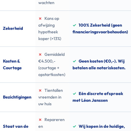
wachten
✗
Kans op
afwijzing
✓
100% Zekerheid (geen
Zekerheid
hypotheek
financieringsvoorbehouden)
koper (>13%)
✗
Gemiddeld
Kosten &
€4.500,-
✓
Geen kosten (€0,-). Wij
Courtage
(courtage +
betalen alle notariskosten.
opstartkosten)
✗
Tientallen
✓
Eén discrete afspraak
Bezichtigingen
vreemden in
met Léon Janssen
uw huis
✗
Repareren
Staat van de
en
✓
Wij kopen in de huidige,