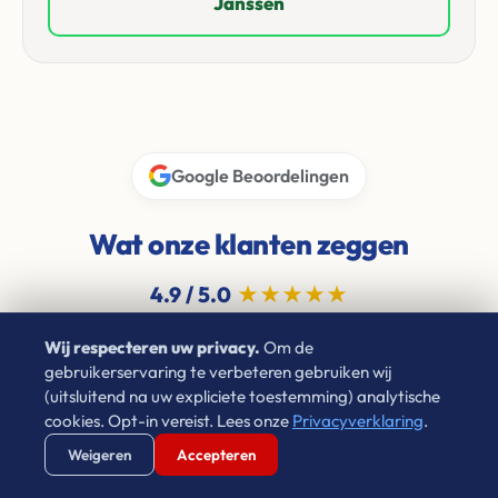
Janssen
Google Beoordelingen
Wat onze klanten zeggen
4.9 / 5.0
★★★★★
Wij respecteren uw privacy.
Om de
gebruikerservaring te verbeteren gebruiken wij
(uitsluitend na uw expliciete toestemming) analytische
Thomas Pelgrim
cookies. Opt-in vereist. Lees onze
Privacyverklaring
.
★★★★★
1 jaar geleden
Verstuur WhatsApp
Bel Ons Direct
Weigeren
Accepteren
"Ik heb circa 8 jaar een woning mogen huren bij