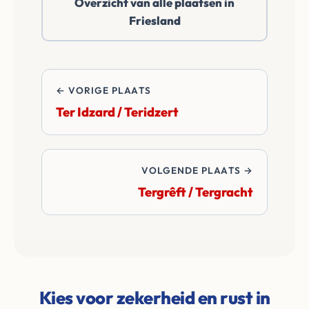
Overzicht van alle plaatsen in
betalen alle
Friesland
overdrachtskosten
en notariskosten van
de transactie.
← VORIGE PLAATS
Ter Idzard / Teridzert
VOLGENDE PLAATS →
Tergrêft / Tergracht
Kies voor zekerheid en rust in