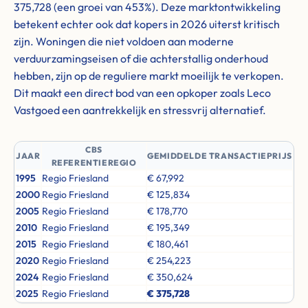
375,728 (een groei van 453%). Deze marktontwikkeling
betekent echter ook dat kopers in 2026 uiterst kritisch
zijn. Woningen die niet voldoen aan moderne
verduurzamingseisen of die achterstallig onderhoud
hebben, zijn op de reguliere markt moeilijk te verkopen.
Dit maakt een direct bod van een opkoper zoals Leco
Vastgoed een aantrekkelijk en stressvrij alternatief.
CBS
JAAR
GEMIDDELDE TRANSACTIEPRIJS
REFERENTIEREGIO
1995
Regio Friesland
€ 67,992
2000
Regio Friesland
€ 125,834
2005
Regio Friesland
€ 178,770
2010
Regio Friesland
€ 195,349
2015
Regio Friesland
€ 180,461
2020
Regio Friesland
€ 254,223
2024
Regio Friesland
€ 350,624
2025
Regio Friesland
€ 375,728