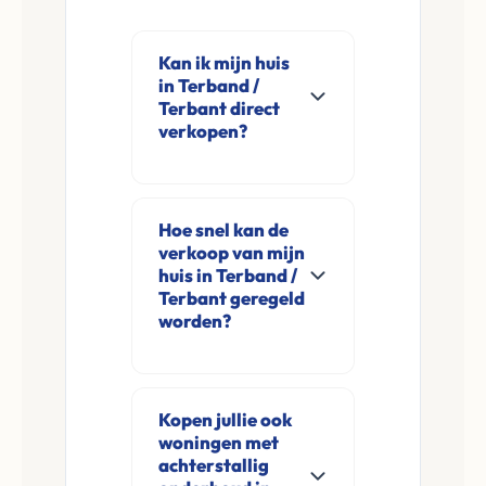
Kan ik mijn huis
in Terband /
Terbant direct
verkopen?
Ja, Leco Vastgoed
koopt woningen
Hoe snel kan de
direct aan in
verkoop van mijn
Terband / Terbant en
huis in Terband /
omgeving. U
Terbant geregeld
worden?
verkoopt
rechtstreeks aan ons
Meestal ontvangt u
zonder
na de online
financieringsvoorbehoud
Kopen jullie ook
aanvraag en
woningen met
en zonder
eventuele korte
achterstallig
makelaarskosten.