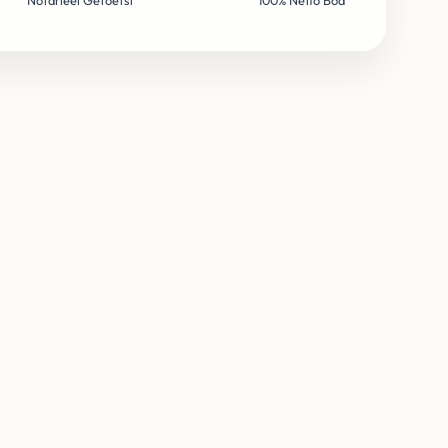
Notarieel Getoetst
100% Netto Bod