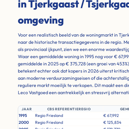
in Tjerkgaast / Tsjerkga
omgeving
Voor een realistisch beeld van de woningmarkt in Tjerk
naar de historische transactiegegevens in de regio. M
als provinciaal ijkpunt, zien we een enorme waardestij
Waar een gemiddelde woning in 1995 nog voor € 67,992
gemiddelde in 2025 op € 375,728 (een groei van 453%
betekent echter ook dat kopers in 2026 uiterst kritisc
aan moderne verduurzamingseisen of die achterstallig
reguliere markt moeilijk te verkopen. Dit maakt een d
Leco Vastgoed een aantrekkelijk en stressvrij alternati
JAAR
CBS REFERENTIEREGIO
GEM
1995
Regio Friesland
€ 67,992
2000
Regio Friesland
€ 125,834