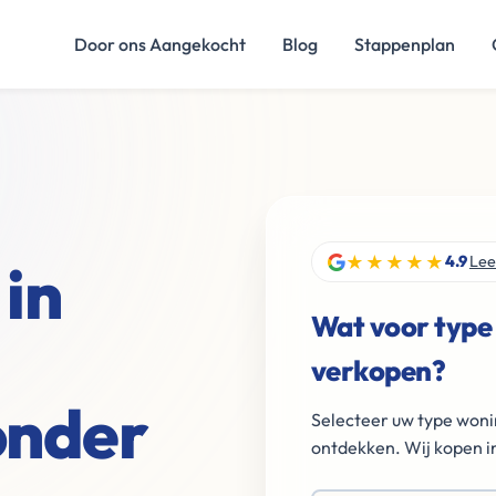
Door ons Aangekocht
Blog
Stappenplan
★★★★★
in
4.9
Lee
Wat voor type
verkopen?
onder
Selecteer uw type woni
ontdekken. Wij kopen in