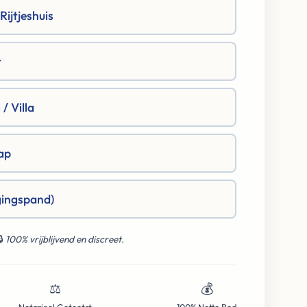
ijtjeshuis
t
/ Villa
ap
gingspand)
🔒
100% vrijblijvend en discreet.
⚖️
💰