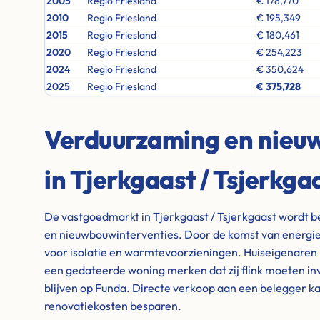
2005
Regio Friesland
€ 178,770
2010
Regio Friesland
€ 195,349
2015
Regio Friesland
€ 180,461
2020
Regio Friesland
€ 254,223
2024
Regio Friesland
€ 350,624
2025
Regio Friesland
€ 375,728
Verduurzaming en nie
in Tjerkgaast / Tsjerkga
De vastgoedmarkt in Tjerkgaast / Tsjerkgaast wordt b
en nieuwbouwinterventies. Door de komst van energiez
voor isolatie en warmtevoorzieningen. Huiseigenaren 
een gedateerde woning merken dat zij flink moeten i
blijven op Funda. Directe verkoop aan een belegger kan
renovatiekosten besparen.