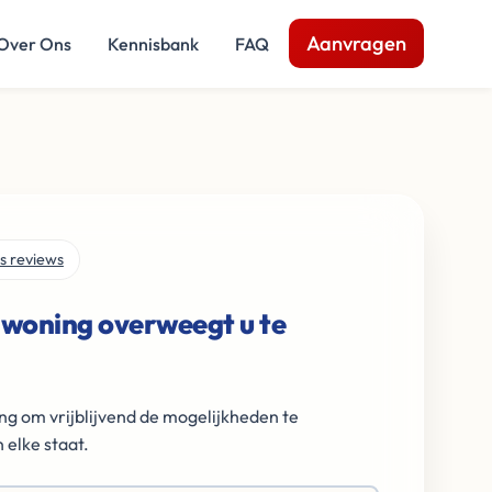
Aanvragen
Over Ons
Kennisbank
FAQ
s reviews
 woning overweegt u te
ng om vrijblijvend de mogelijkheden te
 elke staat.