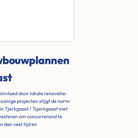
uwbouwplannen
ast
eïnvloed door lokale renovatie-
uinige projecten stijgt de norm
in Tjerkgaast / Tsjerkgaast met
nvesteren om concurrerend te
 dan veel tijd en