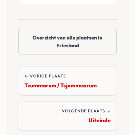
heen en doen een
onafhankelijke
reëel netto bod.
notaris te kiezen in
Uilesprong / De
Ulesprong of
Overzicht van alle plaatsen in
daarbuiten. Wij
Friesland
betalen alle
overdrachtskosten
en notariskosten van
de transactie.
← VORIGE PLAATS
Tzummarum / Tsjummearum
VOLGENDE PLAATS →
Uiteinde