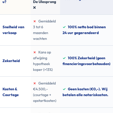
u?
De Ulesprong
❌
✗
Gemiddeld
Snelheid van
3 tot 6
✓
100% netto bod binnen
verkoop
maanden
24 uur gegarandeerd
wachten
✗
Kans op
afwijzing
✓
100% Zekerheid (geen
Zekerheid
hypotheek
financieringsvoorbehouden)
koper (>13%)
✗
Gemiddeld
Kosten &
€4.500,-
✓
Geen kosten (€0,-). Wij
Courtage
(courtage +
betalen alle notariskosten.
opstartkosten)