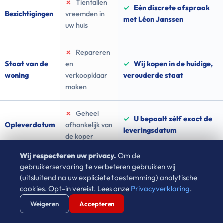
✗
Tientallen
✓
Eén discrete afspraak
Bezichtigingen
vreemden in
met Léon Janssen
uw huis
✗
Repareren
Staat van de
en
✓
Wij kopen in de huidige,
woning
verkoopklaar
verouderde staat
maken
✗
Geheel
✓
U bepaalt zélf exact de
Opleverdatum
afhankelijk van
leveringsdatum
de koper
Wij respecteren uw privacy.
Om de
gebruikerservaring te verbeteren gebruiken wij
(uitsluitend na uw expliciete toestemming) analytische
Ervaar zelf de rust van directe verkoop
cookies. Opt-in vereist. Lees onze
Privacyverklaring
.
Verstuur WhatsApp
Bel Ons Direct
Weigeren
Accepteren
Waarom wachten in onzekerheid als u vandaag de