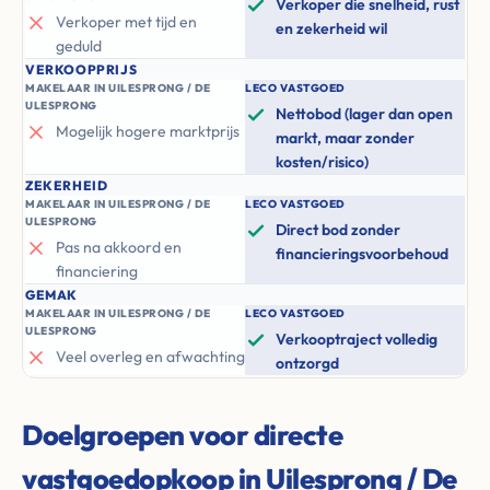
Verkoper die snelheid, rust
Verkoper met tijd en
en zekerheid wil
geduld
VERKOOPPRIJS
MAKELAAR IN UILESPRONG / DE
LECO VASTGOED
ULESPRONG
Nettobod (lager dan open
Mogelijk hogere marktprijs
markt, maar zonder
kosten/risico)
ZEKERHEID
MAKELAAR IN UILESPRONG / DE
LECO VASTGOED
ULESPRONG
Direct bod zonder
Pas na akkoord en
financieringsvoorbehoud
financiering
GEMAK
MAKELAAR IN UILESPRONG / DE
LECO VASTGOED
ULESPRONG
Verkooptraject volledig
Veel overleg en afwachting
ontzorgd
Doelgroepen voor directe
vastgoedopkoop in Uilesprong / De