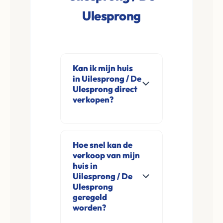
Ulesprong
Kan ik mijn huis
in Uilesprong / De
Ulesprong direct
verkopen?
Ja, Leco Vastgoed
koopt woningen
Hoe snel kan de
direct aan in
verkoop van mijn
Uilesprong / De
huis in
Ulesprong en
Uilesprong / De
Ulesprong
omgeving. U
geregeld
verkoopt
worden?
rechtstreeks aan ons