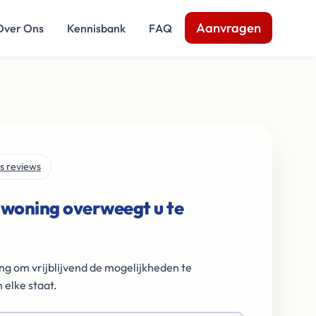
Aanvragen
Over Ons
Kennisbank
FAQ
s reviews
 woning overweegt u te
ng om vrijblijvend de mogelijkheden te
 elke staat.