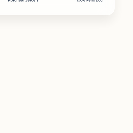
Notarieel Getoetst
100% Netto Bod