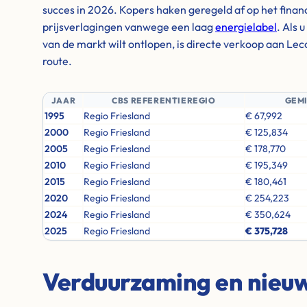
succes in 2026. Kopers haken geregeld af op het finan
prijsverlagingen vanwege een laag
energielabel
. Als 
van de markt wilt ontlopen, is directe verkoop aan Lec
route.
JAAR
CBS REFERENTIEREGIO
GEM
1995
Regio Friesland
€ 67,992
2000
Regio Friesland
€ 125,834
2005
Regio Friesland
€ 178,770
2010
Regio Friesland
€ 195,349
2015
Regio Friesland
€ 180,461
2020
Regio Friesland
€ 254,223
2024
Regio Friesland
€ 350,624
2025
Regio Friesland
€ 375,728
Verduurzaming en nie