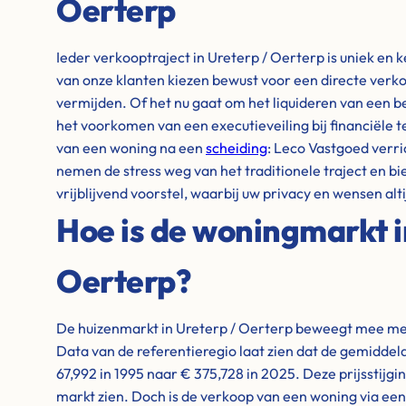
Oerterp
Ieder verkooptraject in Ureterp / Oerterp is uniek en k
van onze klanten kiezen bewust voor een directe verk
vermijden. Of het nu gaat om het liquideren van een b
het voorkomen van een executieveiling bij financiële 
van een woning na een
scheiding
: Leco Vastgoed verri
nemen de stress weg van het traditionele traject en bi
vrijblijvend voorstel, waarbij uw privacy en wensen alti
Hoe is de woningmarkt i
Oerterp?
De huizenmarkt in Ureterp / Oerterp beweegt mee met 
Data van de referentieregio laat zien dat de gemiddel
67,992 in 1995 naar € 375,728 in 2025. Deze prijsstijgi
markt zien. Doch is de verkoop van een woning via ee