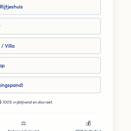
ijtjeshuis
t
/ Villa
ap
gingspand)
🔒
100% vrijblijvend en discreet.
⚖️
💰