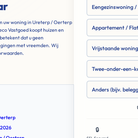
ar
Eengezinswoning / R
m uw woning in Ureterp / Oerterp
Appartement / Fla
eco Vastgoed koopt huizen en
betekent dat u geen
tigingen met vreemden. Wij
Vrijstaande woning 
oorwaarden.
Twee-onder-een-k
Anders (bijv. beleg
Oerterp
 2026
🔒
rp / Oerterp