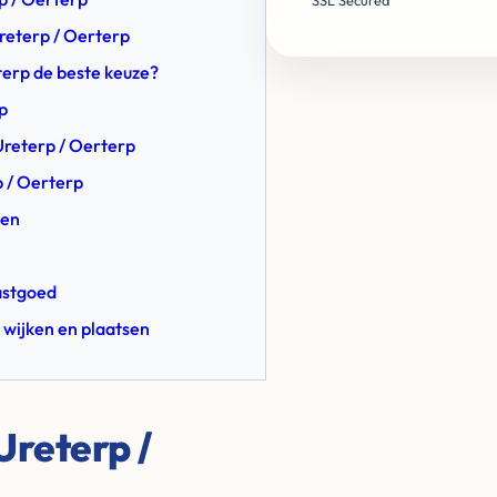
SSL Secured
Ureterp / Oerterp
terp de beste keuze?
p
Ureterp / Oerterp
p / Oerterp
pen
Vastgoed
 wijken en plaatsen
Ureterp /