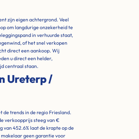
ent zijn eigen achtergrond. Veel
oop om langdurige onzekerheid te
eleggingspand in verhuurde staat,
tegenwind, of het snel verkopen
cht direct een aankoop. Wij
eden u direct een helder,
jd centraal staan.
n Ureterp /
de trends in de regio Friesland.
de verkoopprijs steeg van €
ng van 452.6% laat de krapte op de
n makelaar geen garantie voor