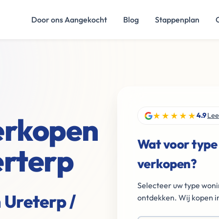
Door ons Aangekocht
Blog
Stappenplan
★★★★★
verkopen
4.9
Lee
Wat voor type
erterp
verkopen?
Selecteer uw type woni
 Ureterp /
ontdekken. Wij kopen in