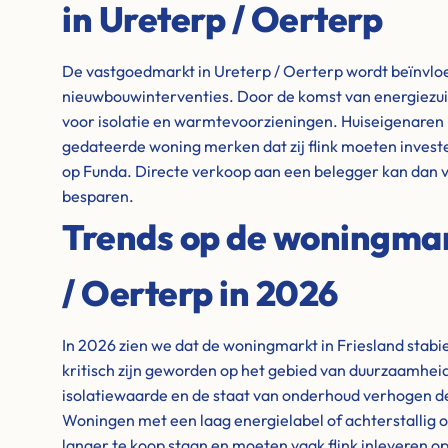
in Ureterp / Oerterp
De vastgoedmarkt in Ureterp / Oerterp wordt beïnvloe
nieuwbouwinterventies. Door de komst van energiezuin
voor isolatie en warmtevoorzieningen. Huiseigenaren 
gedateerde woning merken dat zij flink moeten invest
op Funda. Directe verkoop aan een belegger kan dan v
besparen.
Trends op de woningmar
/ Oerterp in 2026
In 2026 zien we dat de woningmarkt in Friesland stabiel
kritisch zijn geworden op het gebied van duurzaamheid
isolatiewaarde en de staat van onderhoud verhogen de
Woningen met een laag energielabel of achterstallig o
langer te koop staan en moeten vaak flink inleveren op 