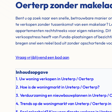
Oerterp zonder makela
Bent u op zoek naar een snelle, betrouwbare manier o
te verkopen zonder tussenkomst van een makelaar? L
appartementen rechtstreeks voor eigen rekening. Dit 
verkoopstress heeft van Funda-plaatsingen of bezich
bregen snel een reëel bod uit zonder opschortende v
Vraag vrijblijvend een bod aan
Inhoudsopgave
1. Uw woning verkopen in Ureterp / Oerterp
2. Hoe is de woningmarkt in Ureterp / Oerterp?
3. Verduurzaming en nieuwbouwplannen in Ureterp / 
4. Trends op de woningmarkt van Ureterp / Oerterp in
5. Snel zekerheid? Kies voor directe verkoop in Urete