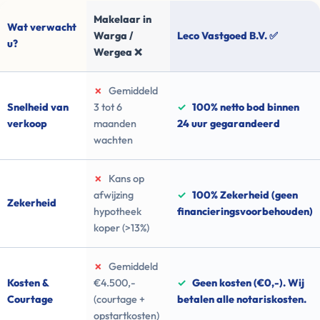
Makelaar in
Wat verwacht
Warga /
Leco Vastgoed B.V. ✅
u?
Wergea ❌
✗
Gemiddeld
Snelheid van
3 tot 6
✓
100% netto bod binnen
verkoop
maanden
24 uur gegarandeerd
wachten
✗
Kans op
afwijzing
✓
100% Zekerheid (geen
Zekerheid
hypotheek
financieringsvoorbehouden)
koper (>13%)
✗
Gemiddeld
Kosten &
€4.500,-
✓
Geen kosten (€0,-). Wij
Courtage
(courtage +
betalen alle notariskosten.
opstartkosten)