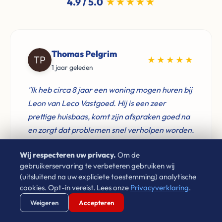
4.9 / 5.0
★★★★★
Thomas Pelgrim
★★★★★
1 jaar geleden
"Ik heb circa 8 jaar een woning mogen huren bij
Leon van Leco Vastgoed. Hij is een zeer
prettige huisbaas, komt zijn afspraken goed na
en zorgt dat problemen snel verholpen worden.
Zeker een goed voorbeeld voor verhuurders"
Wij respecteren uw privacy.
Om de
gebruikerservaring te verbeteren gebruiken wij
(uitsluitend na uw expliciete toestemming) analytische
cookies. Opt-in vereist. Lees onze
Privacyverklaring
.
Verstuur WhatsApp
Bel Ons Direct
Weigeren
Accepteren
MB
★★★★★
6 maanden geleden