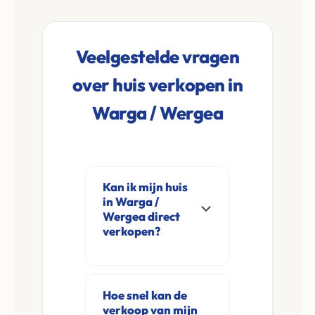
Veelgestelde vragen
over huis verkopen in
Warga / Wergea
Kan ik mijn huis
in Warga /
Wergea direct
verkopen?
Ja, Leco Vastgoed
koopt woningen
Hoe snel kan de
direct aan in Warga /
verkoop van mijn