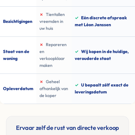
✗
Tientallen
✓
Eén discrete afspraak
Bezichtigingen
vreemden in
met Léon Janssen
uw huis
✗
Repareren
Staat van de
en
✓
Wij kopen in de huidige,
woning
verkoopklaar
verouderde staat
maken
✗
Geheel
✓
U bepaalt zélf exact de
Opleverdatum
afhankelijk van
leveringsdatum
de koper
Ervaar zelf de rust van directe verkoop