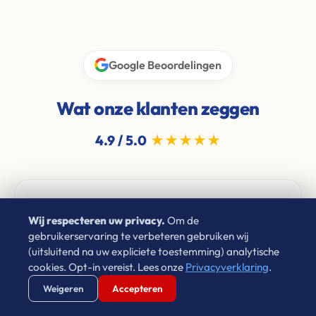
Google Beoordelingen
Wat onze klanten zeggen
4.9 / 5.0
★★★★★
Laura Cornet
Wij respecteren uw privacy.
Om de
★★★★★
4 jaar geleden
gebruikerservaring te verbeteren gebruiken wij
(uitsluitend na uw expliciete toestemming) analytische
"Sinds 2009 heb ik via Leon gehuurd in
cookies. Opt-in vereist. Lees onze
Privacyverklaring
.
Eindhoven. Hij is netjes, vriendelijk en zorgt
Verstuur WhatsApp
Bel Ons Direct
Weigeren
Accepteren
ervoor dat problemen altijd op een goede