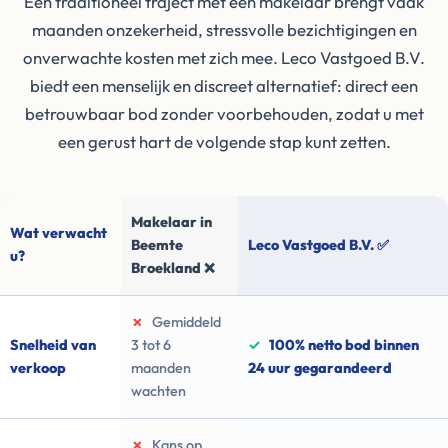
Een traditioneel traject met een makelaar brengt vaak
maanden onzekerheid, stressvolle bezichtigingen en
onverwachte kosten met zich mee. Leco Vastgoed B.V.
biedt een menselijk en discreet alternatief: direct een
betrouwbaar bod zonder voorbehouden, zodat u met
een gerust hart de volgende stap kunt zetten.
Makelaar in
Wat verwacht
Beemte
Leco Vastgoed B.V. ✅
u?
Broekland ❌
✗
Gemiddeld
Snelheid van
3 tot 6
✓
100% netto bod binnen
verkoop
maanden
24 uur gegarandeerd
wachten
✗
Kans op