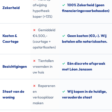
afwijzing
✓
100% Zekerheid (geen
Zekerheid
hypotheek
financieringsvoorbehouden)
koper (>13%)
✗
Gemiddeld
Kosten &
€4.500,-
✓
Geen kosten (€0,-). Wij
Courtage
(courtage +
betalen alle notariskosten.
opstartkosten)
✗
Tientallen
✓
Eén discrete afspraak
Bezichtigingen
vreemden in
met Léon Janssen
uw huis
✗
Repareren
Staat van de
en
✓
Wij kopen in de huidige,
woning
verkoopklaar
verouderde staat
maken