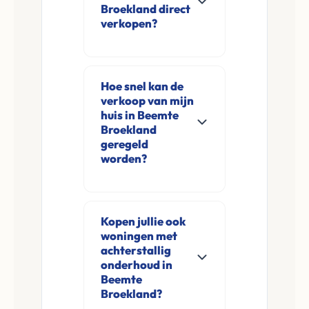
Broekland direct
verkopen?
Ja, Leco Vastgoed
koopt woningen
Hoe snel kan de
direct aan in Beemte
verkoop van mijn
Broekland en
huis in Beemte
omgeving. U
Broekland
geregeld
verkoopt
worden?
rechtstreeks aan ons
zonder
Meestal ontvangt u
financieringsvoorbehoud
na de online
Kopen jullie ook
en zonder
aanvraag en
woningen met
makelaarskosten.
eventuele korte
achterstallig
opname al binnen 24
onderhoud in
Beemte
tot 48 uur een
Broekland?
concreet voorstel.