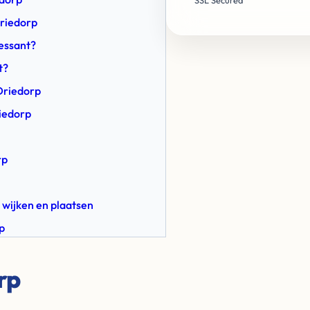
SSL Secured
Driedorp
ressant?
t?
Driedorp
riedorp
rp
 wijken en plaatsen
p
rp