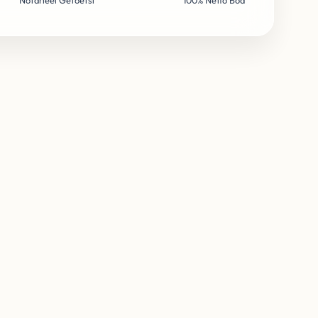
Notarieel Getoetst
100% Netto Bod