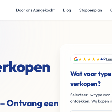
Door ons Aangekocht
Blog
Stappenplan
★★★★★
verkopen
4.9
Lee
Wat voor type
verkopen?
Selecteer uw type woni
 – Ontvang een
ontdekken. Wij kopen in