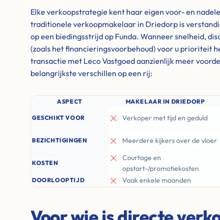
Elke verkoopstrategie kent haar eigen voor- en nadel
traditionele verkoopmakelaar in Driedorp is verstandig 
op een biedingsstrijd op Funda. Wanneer snelheid, discre
(zoals het financieringsvoorbehoud) voor u prioriteit 
transactie met Leco Vastgoed aanzienlijk meer voordel
belangrijkste verschillen op een rij:
ASPECT
MAKELAAR IN DRIEDORP
Verkoper met tijd en geduld
GESCHIKT VOOR
Meerdere kijkers over de vloer
BEZICHTIGINGEN
Courtage en
KOSTEN
opstart-/promotiekosten
Vaak enkele maanden
DOORLOOPTIJD
Voor wie is directe verk