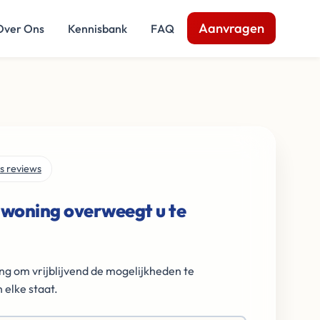
Aanvragen
Over Ons
Kennisbank
FAQ
s reviews
 woning overweegt u te
ng om vrijblijvend de mogelijkheden te
 elke staat.