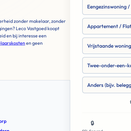
Eengezinswoning / R
ekerheid zonder makelaar, zonder
Appartement / Fla
gingen? Leco Vastgoed koopt
id en bij interesse een
laarskosten
en geen
Vrijstaande woning 
Twee-onder-een-k
Anders (bijv. beleg
orp
🔒
edorp