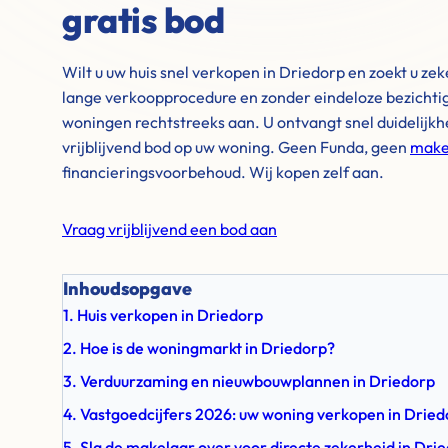
gratis bod
Wilt u uw huis snel verkopen in Driedorp en zoekt u z
lange verkoopprocedure en zonder eindeloze bezichti
woningen rechtstreeks aan. U ontvangt snel duidelijkhe
vrijblijvend bod op uw woning. Geen Funda, geen
make
financieringsvoorbehoud. Wij kopen zelf aan.
Vraag vrijblijvend een bod aan
Inhoudsopgave
1. Huis verkopen in Driedorp
2. Hoe is de woningmarkt in Driedorp?
3. Verduurzaming en nieuwbouwplannen in Driedorp
4. Vastgoedcijfers 2026: uw woning verkopen in Dried
5. Sla de makelaar over voor directe zekerheid in Dri