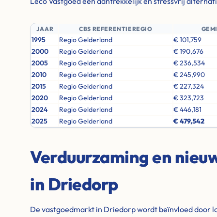
Leco Vastgoed een aantrekkelijk en stressvrij alternati
JAAR
CBS REFERENTIEREGIO
GEM
1995
Regio Gelderland
€ 101,759
2000
Regio Gelderland
€ 190,676
2005
Regio Gelderland
€ 236,534
2010
Regio Gelderland
€ 245,990
2015
Regio Gelderland
€ 227,324
2020
Regio Gelderland
€ 323,723
2024
Regio Gelderland
€ 446,181
2025
Regio Gelderland
€ 479,542
Verduurzaming en nie
in Driedorp
De vastgoedmarkt in Driedorp wordt beïnvloed door lo