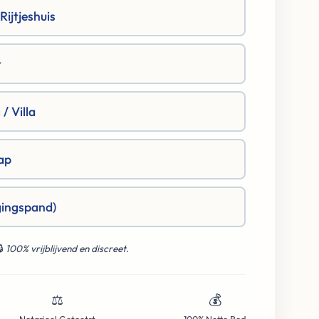
ijtjeshuis
t
/ Villa
ap
gingspand)
🔒
100% vrijblijvend en discreet.
⚖️
💰