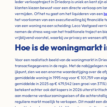
Ieder verkooptraject in Driedorp is uniek en kent zijn
klanten kiezen bewust voor een directe verkoop om la
vermijden. Of het nu gaat om het liquideren van een
b
het voorkomen van een executieveiling bij financiële 
van een woning na een scheiding: Leco Vastgoed verri
nemen de stress weg van het traditionele traject en bi
vrijblijvend voorstel, waarbij uw privacy en wensen alti
Hoe is de woningmarkt i
Voor een realistisch beeld van de woningmarkt in Drie
transactiegegevens in de regio. Met de nabijgelegen r
ijkpunt, zien we een enorme waardestijging over de a
gemiddelde woning in 1995 nog voor € 101,759 van eige
gemiddelde in 2025 op € 479,542 (een groei van 371%
betekent echter ook dat kopers in 2026 uiterst kritisc
aan moderne verduurzamingseisen of die achterstallig
reguliere markt moeilijk te verkopen. Dit maakt een d