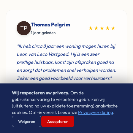
Thomas Pelgrim
★★★★★
1 jaar geleden
"Ik heb circa 8 jaar een woning mogen huren bij
Leon van Leco Vastgoed. Hij is een zeer
prettige huisbaas, komt zijn afspraken goed na
en zorgt dat problemen snel verholpen worden.
Zeker een goed voorbeeld voor verhuurders"
Wij respecteren uw privacy.
Om de
gebruikerservaring te verbeteren gebruiken wij
(uitsluitend na uw expliciete toestemming) analytische
cookies. Opt-in vereist. Lees onze
Privacyverklaring
.
Don Verwijst
★★★★★
Verstuur WhatsApp
Bel Ons Direct
Weigeren
Accepteren
2 jaar geleden