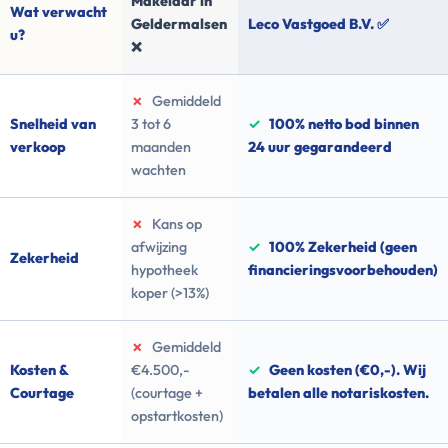
Makelaar in
Wat verwacht
Geldermalsen
Leco Vastgoed B.V. ✅
u?
❌
✗
Gemiddeld
Snelheid van
3 tot 6
✓
100% netto bod binnen
verkoop
maanden
24 uur gegarandeerd
wachten
✗
Kans op
afwijzing
✓
100% Zekerheid (geen
Zekerheid
hypotheek
financieringsvoorbehouden)
koper (>13%)
✗
Gemiddeld
Kosten &
€4.500,-
✓
Geen kosten (€0,-). Wij
Courtage
(courtage +
betalen alle notariskosten.
opstartkosten)