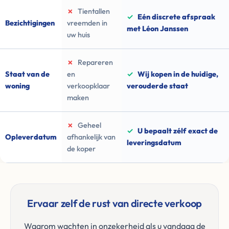
✗
Tientallen
✓
Eén discrete afspraak
Bezichtigingen
vreemden in
met Léon Janssen
uw huis
✗
Repareren
Staat van de
en
✓
Wij kopen in de huidige,
woning
verkoopklaar
verouderde staat
maken
✗
Geheel
✓
U bepaalt zélf exact de
Opleverdatum
afhankelijk van
leveringsdatum
de koper
Ervaar zelf de rust van directe verkoop
Waarom wachten in onzekerheid als u vandaag de