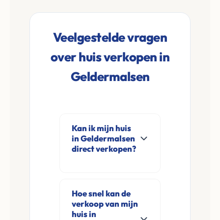
Veelgestelde vragen
over huis verkopen in
Geldermalsen
Kan ik mijn huis
in Geldermalsen
direct verkopen?
Ja, Leco Vastgoed
koopt woningen
Hoe snel kan de
direct aan in
verkoop van mijn
Geldermalsen en
huis in