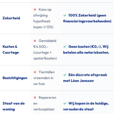
✗
Kans op
afwijzing
✓
100% Zekerheid (geen
Zekerheid
hypotheek
financieringsvoorbehouden)
koper (>13%)
✗
Gemiddeld
Kosten &
€4.500,-
✓
Geen kosten (€0,-). Wij
Courtage
(courtage +
betalen alle notariskosten.
opstartkosten)
✗
Tientallen
✓
Eén discrete afspraak
Bezichtigingen
vreemden in
met Léon Janssen
uw huis
✗
Repareren
Staat van de
en
✓
Wij kopen in de huidige,
woning
verkoopklaar
verouderde staat