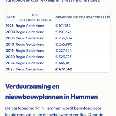
Vastgoed een aantrekkelijk en stressvrij alternatief.
CBS
JAAR
GEMIDDELDE TRANSACTIEPRIJS
REFERENTIEREGIO
1995
Regio Gelderland
€ 101,759
2000
Regio Gelderland
€ 190,676
2005
Regio Gelderland
€ 236,534
2010
Regio Gelderland
€ 245,990
2015
Regio Gelderland
€ 227,324
2020
Regio Gelderland
€ 323,723
2024
Regio Gelderland
€ 446,181
2025
Regio Gelderland
€ 479,542
Verduurzaming en
nieuwbouwplannen in Hemmen
De vastgoedmarkt in Hemmen wordt beïnvloed door
lokale renovatie- en nieuwbouwinterventies. Door de