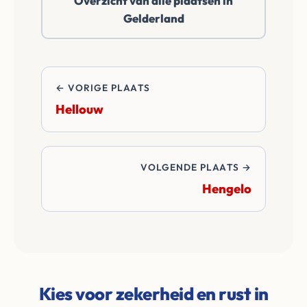
Overzicht van alle plaatsen in
betalen alle
Gelderland
overdrachtskosten
en notariskosten van
de transactie.
← VORIGE PLAATS
Hellouw
VOLGENDE PLAATS →
Hengelo
Kies voor zekerheid en rust in