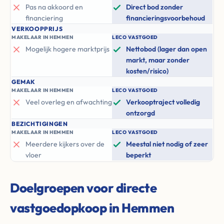
Pas na akkoord en
Direct bod zonder
financiering
financieringsvoorbehoud
VERKOOPPRIJS
MAKELAAR IN HEMMEN
LECO VASTGOED
Mogelijk hogere marktprijs
Nettobod (lager dan open
markt, maar zonder
kosten/risico)
GEMAK
MAKELAAR IN HEMMEN
LECO VASTGOED
Veel overleg en afwachting
Verkooptraject volledig
ontzorgd
BEZICHTIGINGEN
MAKELAAR IN HEMMEN
LECO VASTGOED
Meerdere kijkers over de
Meestal niet nodig of zeer
vloer
beperkt
Doelgroepen voor directe
vastgoedopkoop in Hemmen