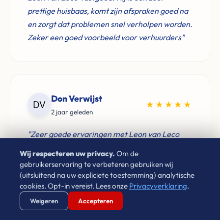
prettige huisbaas, komt zijn afspraken goed na
en zorgt dat problemen snel verholpen worden.
Zeker een goed voorbeeld voor verhuurders"
Don Verwijst
★★★★★
2 jaar geleden
"Zeer goede ervaringen met Leon van Leco
Vastgoed. Als je een betrouwbaar bedrijf zoekt
Wij respecteren uw privacy.
Om de
voor de aankoop van je woning neem gerust
gebruikerservaring te verbeteren gebruiken wij
contact op. Aan te raden!"
(uitsluitend na uw expliciete toestemming) analytische
cookies. Opt-in vereist. Lees onze
Privacyverklaring
.
Verstuur WhatsApp
Bel Ons Direct
Weigeren
Accepteren