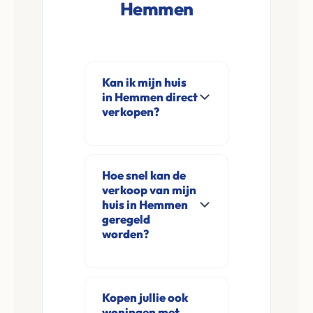
Hemmen
Kan ik mijn huis
in Hemmen direct
verkopen?
Ja, Leco Vastgoed
koopt woningen
Hoe snel kan de
direct aan in
verkoop van mijn
Hemmen en
huis in Hemmen
omgeving. U
geregeld
worden?
verkoopt
rechtstreeks aan ons
Meestal ontvangt u
zonder
na de online
financieringsvoorbehoud
Kopen jullie ook
aanvraag en
woningen met