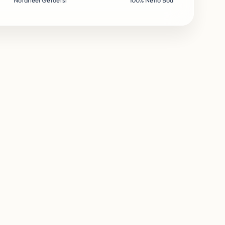
Notarieel Getoetst
100% Netto Bod