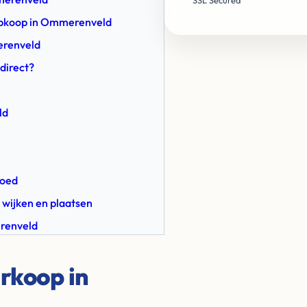
SSL Secured
e Opkoop in Ommerenveld
erenveld
direct?
ld
goed
 wijken en plaatsen
erenveld
rkoop in