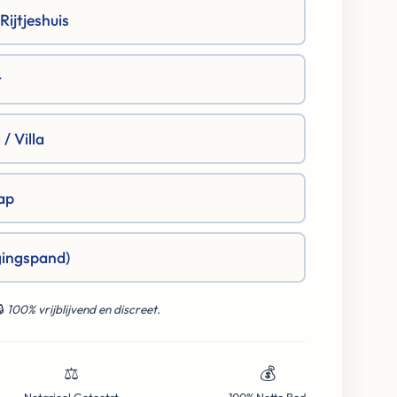
ijtjeshuis
t
/ Villa
ap
gingspand)
🔒
100% vrijblijvend en discreet.
⚖️
💰