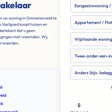
akelaar
Eengezinswoning / R
om uw woning in Ommerenveld te
Appartement / Fla
 Vastgoed koopt huizen en
betekent dat u geen
tigingen met vreemden. Wij
Vrijstaande woning 
oorwaarden.
Twee-onder-een-k
Anders (bijv. beleg
ld
veld
26
🔒
mmerenveld