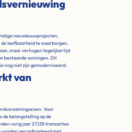
adsvernieuwing
chalige nieuwbouwprojecten,
 de leefbaarheid te waarborgen.
aan, maar verhogen tegelijkertijd
van bestaande woningen. Dit
e nog niet zijn gemoderniseerd.
rkt van
verduurzamingseisen. Voor
 de belangstelling op de
nden vorig jaar 27,138 transacties
ers worden geconfronteerd met