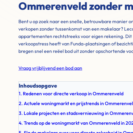
Ommerenveld zonder m
Bent u op zoek naar een snelle, betrouwbare manier 
verkopen zonder tussenkomst van een makelaar? Leco
appartementen rechtstreeks voor eigen rekening. Dit 
verkoopstress heeft van Funda-plaatsingen of bezich
bregen snel een reëel bod uit zonder opschortende v
Vraag vrijblijvend een bod aan
Inhoudsopgave
1. Redenen voor directe verkoop in Ommerenveld
2. Actuele woningmarkt en prijstrends in Ommerenve
3. Lokale projecten en stadsvernieuwing in Ommeren
4. Trends op de woningmarkt van Ommerenveld in 20
5. Sla de makelaar over voor directe zekerheid in O