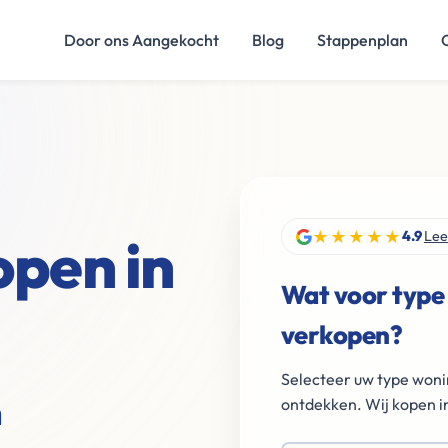
Door ons Aangekocht
Blog
Stappenplan
★★★★★
open in
4.9
Lee
Wat voor type
d
verkopen?
Selecteer uw type woni
n
ontdekken. Wij kopen in