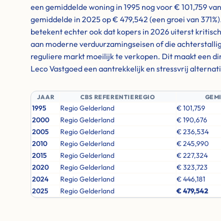
een gemiddelde woning in 1995 nog voor € 101,759 van 
gemiddelde in 2025 op € 479,542 (een groei van 371%
betekent echter ook dat kopers in 2026 uiterst kritisc
aan moderne verduurzamingseisen of die achterstallig
reguliere markt moeilijk te verkopen. Dit maakt een d
Leco Vastgoed een aantrekkelijk en stressvrij alternati
JAAR
CBS REFERENTIEREGIO
GEM
1995
Regio Gelderland
€ 101,759
2000
Regio Gelderland
€ 190,676
2005
Regio Gelderland
€ 236,534
2010
Regio Gelderland
€ 245,990
2015
Regio Gelderland
€ 227,324
2020
Regio Gelderland
€ 323,723
2024
Regio Gelderland
€ 446,181
2025
Regio Gelderland
€ 479,542