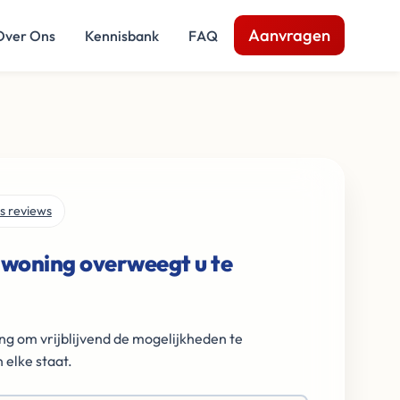
Aanvragen
Over Ons
Kennisbank
FAQ
s reviews
 woning overweegt u te
ng om vrijblijvend de mogelijkheden te
 elke staat.