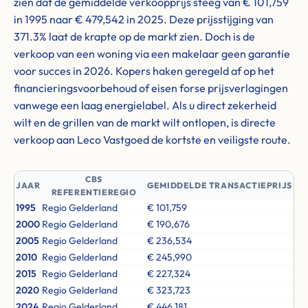
zien dat de gemiddelde verkoopprijs steeg van € 101,759
in 1995 naar € 479,542 in 2025. Deze prijsstijging van
371.3% laat de krapte op de markt zien. Doch is de
verkoop van een woning via een makelaar geen garantie
voor succes in 2026. Kopers haken geregeld af op het
financieringsvoorbehoud of eisen forse prijsverlagingen
vanwege een laag energielabel. Als u direct zekerheid
wilt en de grillen van de markt wilt ontlopen, is directe
verkoop aan Leco Vastgoed de kortste en veiligste route.
CBS
JAAR
GEMIDDELDE TRANSACTIEPRIJS
REFERENTIEREGIO
1995
Regio Gelderland
€ 101,759
2000
Regio Gelderland
€ 190,676
2005
Regio Gelderland
€ 236,534
2010
Regio Gelderland
€ 245,990
2015
Regio Gelderland
€ 227,324
2020
Regio Gelderland
€ 323,723
2024
Regio Gelderland
€ 446,181