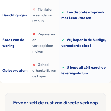
✗
Tientallen
✓
Eén discrete afspraak
Bezichtigingen
vreemden in
met Léon Janssen
uw huis
✗
Repareren
Staat van de
en
✓
Wij kopen in de huidige,
woning
verkoopklaar
verouderde staat
maken
✗
Geheel
✓
U bepaalt zélf exact de
Opleverdatum
afhankelijk van
leveringsdatum
de koper
Ervaar zelf de rust van directe verkoop