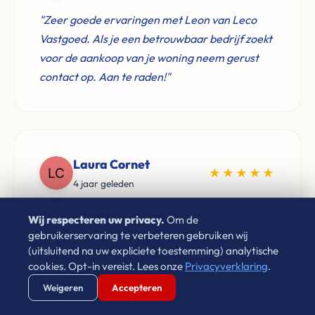
"Zeer goede ervaringen met Leon van Leco
Vastgoed. Als je een betrouwbaar bedrijf zoekt
voor de aankoop van je woning neem gerust
contact op. Aan te raden!"
Laura Cornet
★★★★★
4 jaar geleden
"Sinds 2009 heb ik via Leon gehuurd in
Wij respecteren uw privacy.
Om de
Eindhoven. Hij is netjes, vriendelijk en zorgt
gebruikerservaring te verbeteren gebruiken wij
(uitsluitend na uw expliciete toestemming) analytische
ervoor dat problemen altijd op een goede
cookies. Opt-in vereist. Lees onze
Privacyverklaring
.
manier opgelost worden. Prima huurbaas!"
Verstuur WhatsApp
Bel Ons Direct
Weigeren
Accepteren