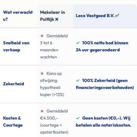
Wat verwacht
Makelaar in
Leco Vastgoed B.V. ✅
u?
Puiflijk ❌
✗
Gemiddeld
Snelheid van
3 tot 6
✓
100% netto bod binnen
verkoop
maanden
24 uur gegarandeerd
wachten
✗
Kans op
afwijzing
✓
100% Zekerheid (geen
Zekerheid
hypotheek
financieringsvoorbehouden)
koper (>13%)
✗
Gemiddeld
Kosten &
€4.500,-
✓
Geen kosten (€0,-). Wij
Courtage
(courtage +
betalen alle notariskosten.
opstartkosten)