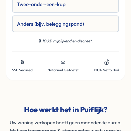
Twee-onder-een-kap
Anders (bijv. beleggingspand)
🔒
100% vrijblijvend en discreet.
🔒
⚖️
💰
SSL Secured
Notarieel Getoetst
100% Netto Bod
Hoe werkt het in Puiflijk?
Uw woning verkopen hoeft geen maanden te duren.
Met ons transparante 3-stappenplan weet u precies