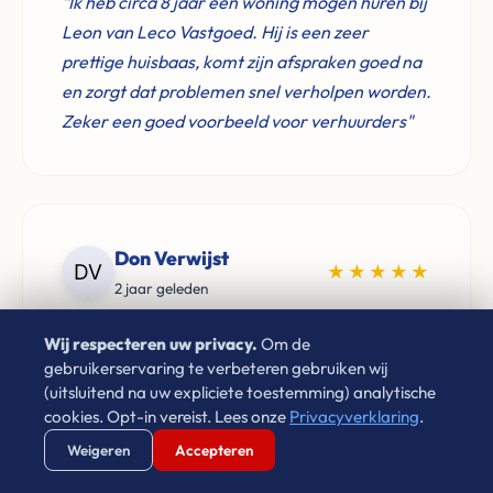
"Ik heb circa 8 jaar een woning mogen huren bij
Leon van Leco Vastgoed. Hij is een zeer
prettige huisbaas, komt zijn afspraken goed na
en zorgt dat problemen snel verholpen worden.
Zeker een goed voorbeeld voor verhuurders"
Don Verwijst
★★★★★
2 jaar geleden
"Zeer goede ervaringen met Leon van Leco
Wij respecteren uw privacy.
Om de
Vastgoed. Als je een betrouwbaar bedrijf zoekt
gebruikerservaring te verbeteren gebruiken wij
(uitsluitend na uw expliciete toestemming) analytische
voor de aankoop van je woning neem gerust
cookies. Opt-in vereist. Lees onze
Privacyverklaring
.
contact op. Aan te raden!"
Verstuur WhatsApp
Bel Ons Direct
Weigeren
Accepteren