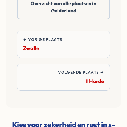
Overzicht van alle plaatsen in
betalen alle
Gelderland
overdrachtskosten
en notariskosten van
de transactie.
← VORIGE PLAATS
Zwolle
VOLGENDE PLAATS →
t Harde
Kies voor zekerheid en rust in s-