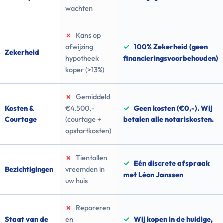
wachten
✗
Kans op
afwijzing
✓
100% Zekerheid (geen
Zekerheid
hypotheek
financieringsvoorbehouden)
koper (>13%)
✗
Gemiddeld
Kosten &
€4.500,-
✓
Geen kosten (€0,-). Wij
Courtage
(courtage +
betalen alle notariskosten.
opstartkosten)
✗
Tientallen
✓
Eén discrete afspraak
Bezichtigingen
vreemden in
met Léon Janssen
uw huis
✗
Repareren
Staat van de
en
✓
Wij kopen in de huidige,