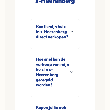
s-Heerenberg
Kan ik mijn huis
in s-Heerenberg
direct verkopen?
Ja, Leco Vastgoed
koopt woningen
Hoe snel kan de
direct aan in s-
verkoop van mijn
Heerenberg en
huis in s-
omgeving. U
Heerenberg
geregeld
verkoopt
worden?
rechtstreeks aan ons
zonder
Meestal ontvangt u
financieringsvoorbehoud
na de online
Kopen jullie ook
en zonder
aanvraag en