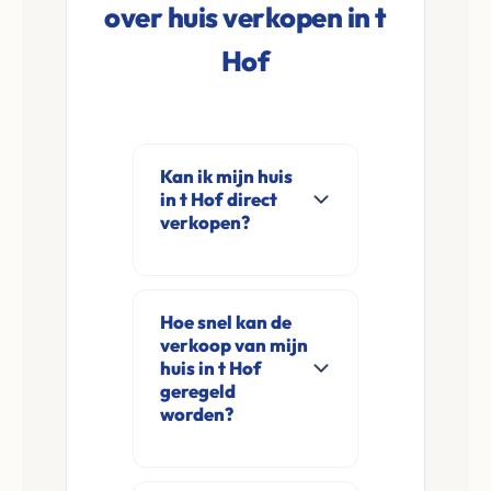
over huis verkopen in t
Hof
Kan ik mijn huis
in t Hof direct
verkopen?
Ja, Leco Vastgoed
koopt woningen
Hoe snel kan de
direct aan in t Hof en
verkoop van mijn
omgeving. U
huis in t Hof
verkoopt
geregeld
worden?
rechtstreeks aan ons
zonder
Meestal ontvangt u
financieringsvoorbehoud
na de online