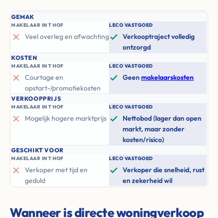
GEMAK
MAKELAAR IN T HOF
LECO VASTGOED
Veel overleg en afwachting
Verkooptraject volledig
ontzorgd
KOSTEN
MAKELAAR IN T HOF
LECO VASTGOED
Courtage en
Geen
makelaarskosten
opstart-/promotiekosten
VERKOOPPRIJS
MAKELAAR IN T HOF
LECO VASTGOED
Mogelijk hogere marktprijs
Nettobod (lager dan open
markt, maar zonder
kosten/risico)
GESCHIKT VOOR
MAKELAAR IN T HOF
LECO VASTGOED
Verkoper met tijd en
Verkoper die snelheid, rust
geduld
en zekerheid wil
Wanneer is directe woningverkoop