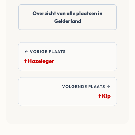
Wij betalen alle
Overzicht van alle plaatsen in
overdrachtskosten
Gelderland
en notariskosten van
de transactie.
← VORIGE PLAATS
t Hazeleger
VOLGENDE PLAATS →
t Kip