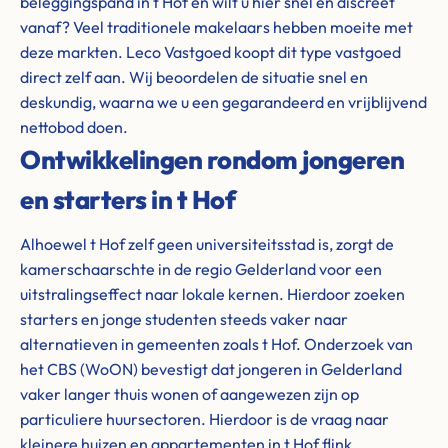
beleggingspand in t Hof en wilt u hier snel en discreet
vanaf? Veel traditionele makelaars hebben moeite met
deze markten. Leco Vastgoed koopt dit type vastgoed
direct zelf aan. Wij beoordelen de situatie snel en
deskundig, waarna we u een gegarandeerd en vrijblijvend
nettobod doen.
Ontwikkelingen rondom jongeren
en starters in t Hof
Alhoewel t Hof zelf geen universiteitsstad is, zorgt de
kamerschaarschte in de regio Gelderland voor een
uitstralingseffect naar lokale kernen. Hierdoor zoeken
starters en jonge studenten steeds vaker naar
alternatieven in gemeenten zoals t Hof. Onderzoek van
het CBS (WoON) bevestigt dat jongeren in Gelderland
vaker langer thuis wonen of aangewezen zijn op
particuliere huursectoren. Hierdoor is de vraag naar
kleinere huizen en appartementen in t Hof flink