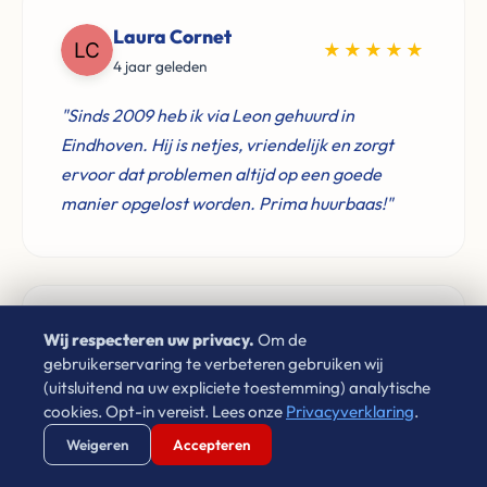
Laura Cornet
★★★★★
4 jaar geleden
"Sinds 2009 heb ik via Leon gehuurd in
Eindhoven. Hij is netjes, vriendelijk en zorgt
ervoor dat problemen altijd op een goede
manier opgelost worden. Prima huurbaas!"
MB
Wij respecteren uw privacy.
Om de
★★★★★
gebruikerservaring te verbeteren gebruiken wij
6 maanden geleden
(uitsluitend na uw expliciete toestemming) analytische
cookies. Opt-in vereist. Lees onze
Privacyverklaring
.
"Ontzettend vriendelijk en goudeerlijk,
Verstuur WhatsApp
Bel Ons Direct
ontzettend fijn contact en ook een goed hart!"
Weigeren
Accepteren