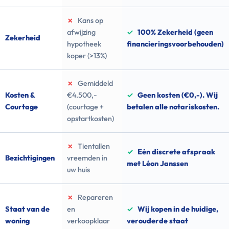
✗
Kans op
afwijzing
✓
100% Zekerheid (geen
Zekerheid
hypotheek
financieringsvoorbehouden)
koper (>13%)
✗
Gemiddeld
Kosten &
€4.500,-
✓
Geen kosten (€0,-). Wij
Courtage
(courtage +
betalen alle notariskosten.
opstartkosten)
✗
Tientallen
✓
Eén discrete afspraak
Bezichtigingen
vreemden in
met Léon Janssen
uw huis
✗
Repareren
Staat van de
en
✓
Wij kopen in de huidige,
woning
verkoopklaar
verouderde staat