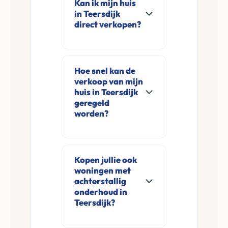
Kan ik mijn huis
in Teersdijk
direct verkopen?
Ja, Leco Vastgoed
koopt woningen
Hoe snel kan de
direct aan in
verkoop van mijn
Teersdijk en
huis in Teersdijk
omgeving. U
geregeld
worden?
verkoopt
rechtstreeks aan ons
Meestal ontvangt u
zonder
na de online
financieringsvoorbehoud
Kopen jullie ook
aanvraag en
woningen met
en zonder
eventuele korte
achterstallig
makelaarskosten.
opname al binnen 24
onderhoud in
Teersdijk?
tot 48 uur een
concreet voorstel.
Ja, wij kopen