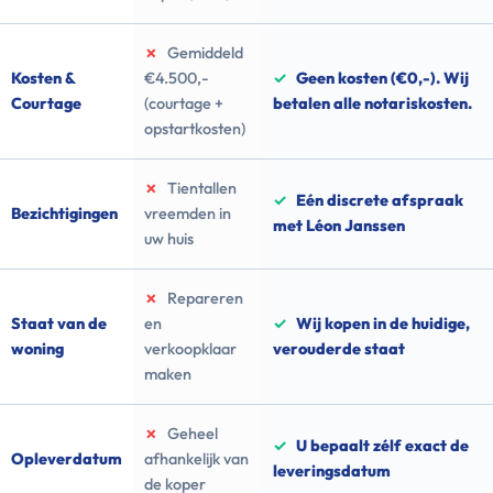
✗
Gemiddeld
Kosten &
€4.500,-
✓
Geen kosten (€0,-). Wij
Courtage
(courtage +
betalen alle notariskosten.
opstartkosten)
✗
Tientallen
✓
Eén discrete afspraak
Bezichtigingen
vreemden in
met Léon Janssen
uw huis
✗
Repareren
Staat van de
en
✓
Wij kopen in de huidige,
woning
verkoopklaar
verouderde staat
maken
✗
Geheel
✓
U bepaalt zélf exact de
Opleverdatum
afhankelijk van
leveringsdatum
de koper