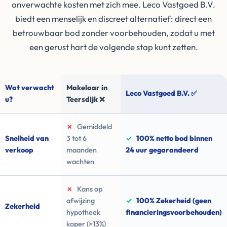
onverwachte kosten met zich mee. Leco Vastgoed B.V.
biedt een menselijk en discreet alternatief: direct een
betrouwbaar bod zonder voorbehouden, zodat u met
een gerust hart de volgende stap kunt zetten.
Wat verwacht
Makelaar in
Leco Vastgoed B.V. ✅
u?
Teersdijk ❌
✗
Gemiddeld
Snelheid van
3 tot 6
✓
100% netto bod binnen
verkoop
maanden
24 uur gegarandeerd
wachten
✗
Kans op
afwijzing
✓
100% Zekerheid (geen
Zekerheid
hypotheek
financieringsvoorbehouden)
koper (>13%)