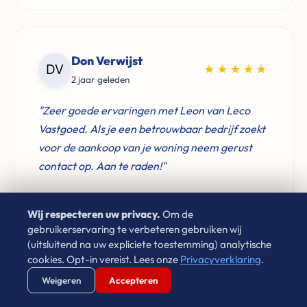
Don Verwijst
★★★★★
2 jaar geleden
"Zeer goede ervaringen met Leon van Leco
Vastgoed. Als je een betrouwbaar bedrijf zoekt
voor de aankoop van je woning neem gerust
contact op. Aan te raden!"
Wij respecteren uw privacy.
Om de
gebruikerservaring te verbeteren gebruiken wij
(uitsluitend na uw expliciete toestemming) analytische
Laura Cornet
★★★★★
cookies. Opt-in vereist. Lees onze
Privacyverklaring
.
4 jaar geleden
Verstuur WhatsApp
Bel Ons Direct
Weigeren
Accepteren
"Sinds 2009 heb ik via Leon gehuurd in