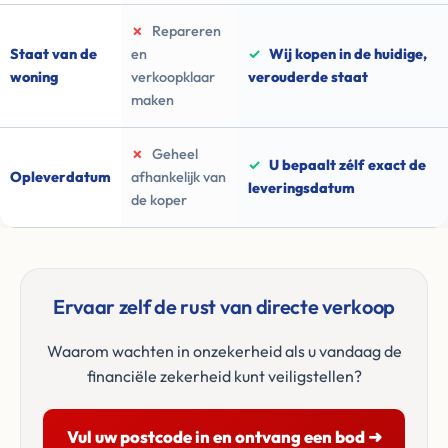
✗
Repareren
Staat van de
en
✓
Wij kopen in de huidige,
woning
verkoopklaar
verouderde staat
maken
✗
Geheel
✓
U bepaalt zélf exact de
Opleverdatum
afhankelijk van
leveringsdatum
de koper
Ervaar zelf de rust van directe verkoop
Waarom wachten in onzekerheid als u vandaag de
financiële zekerheid kunt veiligstellen?
Vul uw postcode in en ontvang een bod ➜