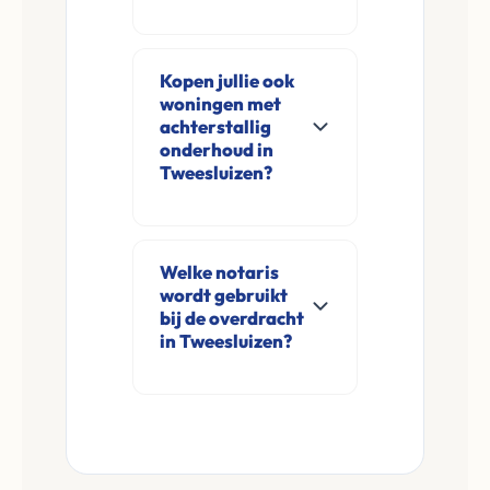
zonder
Meestal ontvangt u
financieringsvoorbehoud
na de online
Kopen jullie ook
en zonder
aanvraag en
woningen met
makelaarskosten.
eventuele korte
achterstallig
opname al binnen 24
onderhoud in
Tweesluizen?
tot 48 uur een
concreet voorstel.
Ja, wij kopen
De overdracht bij de
woningen in elke
notaris in regio
Welke notaris
staat. U hoeft uw
wordt gebruikt
Gelderland kan
woning in
bij de overdracht
indien gewenst al
Tweesluizen niet
in Tweesluizen?
binnen 1 à 2 weken
eerst te renoveren of
U heeft als verkoper
plaatsvinden.
op te ruimen. Wij
altijd de volledige
kijken door
vrijheid om zelf een
eventuele gebreken
onafhankelijke