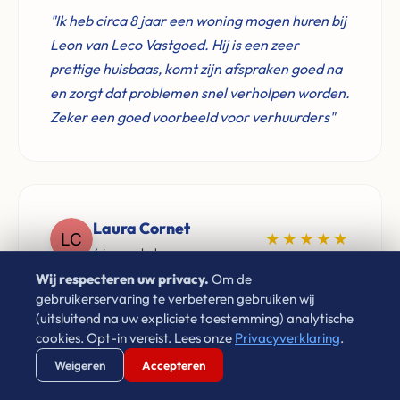
"Ik heb circa 8 jaar een woning mogen huren bij
Leon van Leco Vastgoed. Hij is een zeer
prettige huisbaas, komt zijn afspraken goed na
en zorgt dat problemen snel verholpen worden.
Zeker een goed voorbeeld voor verhuurders"
Laura Cornet
★★★★★
4 jaar geleden
Wij respecteren uw privacy.
Om de
"Sinds 2009 heb ik via Leon gehuurd in
gebruikerservaring te verbeteren gebruiken wij
Eindhoven. Hij is netjes, vriendelijk en zorgt
(uitsluitend na uw expliciete toestemming) analytische
cookies. Opt-in vereist. Lees onze
Privacyverklaring
.
ervoor dat problemen altijd op een goede
Verstuur WhatsApp
Bel Ons Direct
manier opgelost worden. Prima huurbaas!"
Weigeren
Accepteren