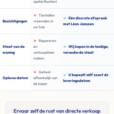
opstartkosten)
✗
Tientallen
✓
Eén discrete afspraak
Bezichtigingen
vreemden in
met Léon Janssen
uw huis
✗
Repareren
Staat van de
en
✓
Wij kopen in de huidige,
woning
verkoopklaar
verouderde staat
maken
✗
Geheel
✓
U bepaalt zélf exact de
Opleverdatum
afhankelijk van
leveringsdatum
de koper
Ervaar zelf de rust van directe verkoop