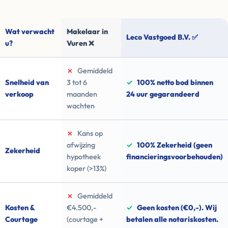
Wat verwacht
Makelaar in
Leco Vastgoed B.V. ✅
u?
Vuren ❌
✗
Gemiddeld
Snelheid van
3 tot 6
✓
100% netto bod binnen
verkoop
maanden
24 uur gegarandeerd
wachten
✗
Kans op
afwijzing
✓
100% Zekerheid (geen
Zekerheid
hypotheek
financieringsvoorbehouden)
koper (>13%)
✗
Gemiddeld
Kosten &
€4.500,-
✓
Geen kosten (€0,-). Wij
Courtage
(courtage +
betalen alle notariskosten.