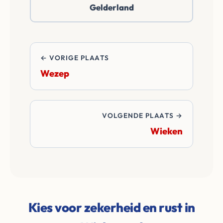
Gelderland
overdrachtskosten
en notariskosten van
de transactie.
← VORIGE PLAATS
Wezep
VOLGENDE PLAATS →
Wieken
Kies voor zekerheid en rust in