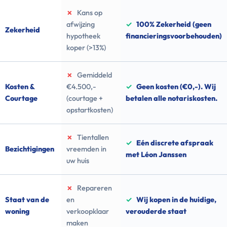
✗
Kans op
afwijzing
✓
100% Zekerheid (geen
Zekerheid
hypotheek
financieringsvoorbehouden)
koper (>13%)
✗
Gemiddeld
Kosten &
€4.500,-
✓
Geen kosten (€0,-). Wij
Courtage
(courtage +
betalen alle notariskosten.
opstartkosten)
✗
Tientallen
✓
Eén discrete afspraak
Bezichtigingen
vreemden in
met Léon Janssen
uw huis
✗
Repareren
Staat van de
en
✓
Wij kopen in de huidige,
woning
verkoopklaar
verouderde staat
maken