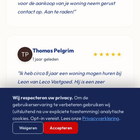
voor de aankoop van je woning neem gerust
contact op. Aan te raden!"
Thomas Pelgrim
★★★★★
1 jaar geleden
"Ik heb circa 8 jaar een woning mogen huren bij
Leon van Leco Vastgoed. Hij is een zeer
prettige huisbaas, komt zijn afspraken goed na
Wij respecteren uw privacy.
Om de
en zorgt dat problemen snel verholpen worden.
gebruikerservaring te verbeteren gebruiken wij
Zeker een goed voorbeeld voor verhuurders"
(uitsluitend na uw expliciete toestemming) analytische
cookies. Opt-in vereist. Lees onze
Privacyverklaring
.
Verstuur WhatsApp
Bel Ons Direct
Weigeren
Accepteren