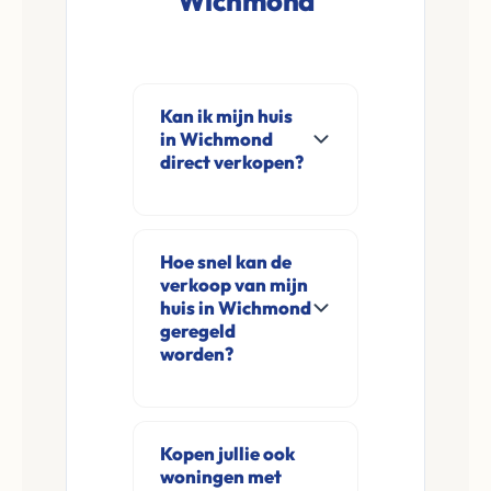
Wichmond
Kan ik mijn huis
in Wichmond
direct verkopen?
Ja, Leco Vastgoed
koopt woningen
Hoe snel kan de
direct aan in
verkoop van mijn
Wichmond en
huis in Wichmond
omgeving. U
geregeld
worden?
verkoopt
rechtstreeks aan ons
Meestal ontvangt u
zonder
na de online
financieringsvoorbehoud
Kopen jullie ook
aanvraag en
woningen met
en zonder