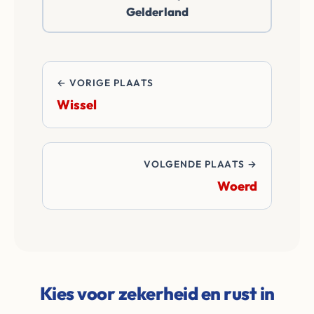
Gelderland
overdrachtskosten
en notariskosten van
de transactie.
← VORIGE PLAATS
Wissel
VOLGENDE PLAATS →
Woerd
Kies voor zekerheid en rust in