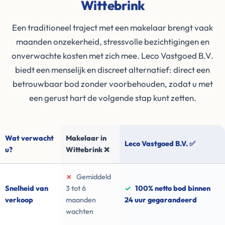
Wittebrink
Een traditioneel traject met een makelaar brengt vaak
maanden onzekerheid, stressvolle bezichtigingen en
onverwachte kosten met zich mee. Leco Vastgoed B.V.
biedt een menselijk en discreet alternatief: direct een
betrouwbaar bod zonder voorbehouden, zodat u met
een gerust hart de volgende stap kunt zetten.
Wat verwacht
Makelaar in
Leco Vastgoed B.V. ✅
u?
Wittebrink ❌
✗
Gemiddeld
Snelheid van
3 tot 6
✓
100% netto bod binnen
verkoop
maanden
24 uur gegarandeerd
wachten