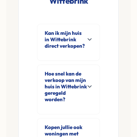
Wittebrink
Kan ik mijn huis
in Wittebrink
direct verkopen?
Ja, Leco Vastgoed
koopt woningen
Hoe snel kan de
direct aan in
verkoop van mijn
Wittebrink en
huis in Wittebrink
omgeving. U
geregeld
worden?
verkoopt
rechtstreeks aan ons
Meestal ontvangt u
zonder
na de online
financieringsvoorbehoud
Kopen jullie ook
aanvraag en
woningen met
en zonder