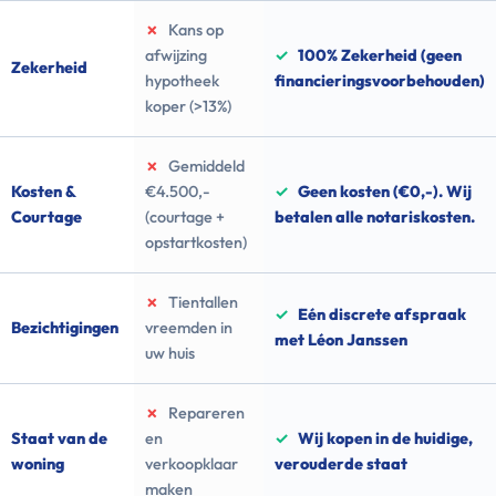
✗
Kans op
afwijzing
✓
100% Zekerheid (geen
Zekerheid
hypotheek
financieringsvoorbehouden)
koper (>13%)
✗
Gemiddeld
Kosten &
€4.500,-
✓
Geen kosten (€0,-). Wij
Courtage
(courtage +
betalen alle notariskosten.
opstartkosten)
✗
Tientallen
✓
Eén discrete afspraak
Bezichtigingen
vreemden in
met Léon Janssen
uw huis
✗
Repareren
Staat van de
en
✓
Wij kopen in de huidige,
woning
verkoopklaar
verouderde staat
maken