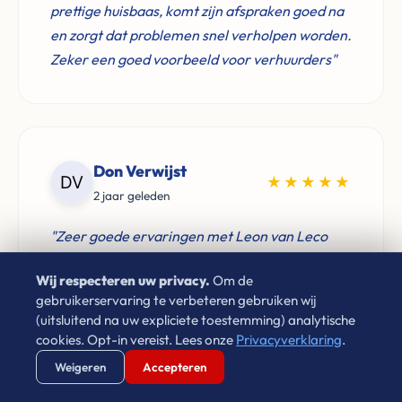
prettige huisbaas, komt zijn afspraken goed na
en zorgt dat problemen snel verholpen worden.
Zeker een goed voorbeeld voor verhuurders"
Don Verwijst
★★★★★
2 jaar geleden
"Zeer goede ervaringen met Leon van Leco
Vastgoed. Als je een betrouwbaar bedrijf zoekt
Wij respecteren uw privacy.
Om de
voor de aankoop van je woning neem gerust
gebruikerservaring te verbeteren gebruiken wij
contact op. Aan te raden!"
(uitsluitend na uw expliciete toestemming) analytische
cookies. Opt-in vereist. Lees onze
Privacyverklaring
.
Verstuur WhatsApp
Bel Ons Direct
Weigeren
Accepteren