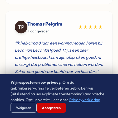
Thomas Pelgrim
★★★★★
1 jaar geleden
"Ik heb circa 8 jaar een woning mogen huren bij
Leon van Leco Vastgoed. Hij is een zeer
prettige huisbaas, komt zijn afspraken goed na
en zorgt dat problemen snel verholpen worden.
Zeker een goed voorbeeld voor verhuurders"
Wij respecteren uw privacy.
Om de
gebruikerservaring te verbeteren gebruiken wij
(uitsluitend na uw expliciete toestemming) analytische
cookies. Opt-in vereist. Lees onze
Privacyverklaring
.
Laura Cornet
Verstuur WhatsApp
Bel Ons Direct
★★★★★
Weigeren
Accepteren
4 jaar geleden