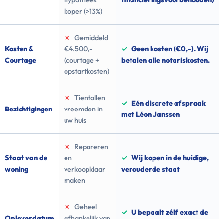
hypotheek
financieringsvoorbehouden)
koper (>13%)
✗
Gemiddeld
Kosten &
€4.500,-
✓
Geen kosten (€0,-). Wij
Courtage
(courtage +
betalen alle notariskosten.
opstartkosten)
✗
Tientallen
✓
Eén discrete afspraak
Bezichtigingen
vreemden in
met Léon Janssen
uw huis
✗
Repareren
Staat van de
en
✓
Wij kopen in de huidige,
woning
verkoopklaar
verouderde staat
maken
✗
Geheel
✓
U bepaalt zélf exact de
Opleverdatum
afhankelijk van