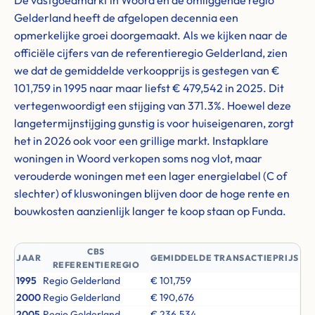
De vastgoedmarkt in Woord en de omliggende regio
Gelderland heeft de afgelopen decennia een
opmerkelijke groei doorgemaakt. Als we kijken naar de
officiële cijfers van de referentieregio Gelderland, zien
we dat de gemiddelde verkoopprijs is gestegen van €
101,759 in 1995 naar maar liefst € 479,542 in 2025. Dit
vertegenwoordigt een stijging van 371.3%. Hoewel deze
langetermijnstijging gunstig is voor huiseigenaren, zorgt
het in 2026 ook voor een grillige markt. Instapklare
woningen in Woord verkopen soms nog vlot, maar
verouderde woningen met een lager energielabel (C of
slechter) of kluswoningen blijven door de hoge rente en
bouwkosten aanzienlijk langer te koop staan op Funda.
CBS
JAAR
GEMIDDELDE TRANSACTIEPRIJS
REFERENTIEREGIO
1995
Regio Gelderland
€ 101,759
2000
Regio Gelderland
€ 190,676
2005
Regio Gelderland
€ 236,534