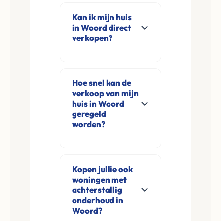
Kan ik mijn huis
in Woord direct
verkopen?
Ja, Leco Vastgoed
koopt woningen
Hoe snel kan de
direct aan in Woord
verkoop van mijn
en omgeving. U
huis in Woord
verkoopt
geregeld
worden?
rechtstreeks aan ons
zonder
Meestal ontvangt u
financieringsvoorbehoud
na de online
en zonder
Kopen jullie ook
aanvraag en
woningen met
makelaarskosten.
eventuele korte
achterstallig
opname al binnen 24
onderhoud in
Woord?
tot 48 uur een