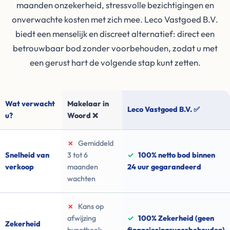
maanden onzekerheid, stressvolle bezichtigingen en
onverwachte kosten met zich mee. Leco Vastgoed B.V.
biedt een menselijk en discreet alternatief: direct een
betrouwbaar bod zonder voorbehouden, zodat u met
een gerust hart de volgende stap kunt zetten.
Wat verwacht
Makelaar in
Leco Vastgoed B.V. ✅
u?
Woord ❌
✗
Gemiddeld
Snelheid van
3 tot 6
✓
100% netto bod binnen
verkoop
maanden
24 uur gegarandeerd
wachten
✗
Kans op
afwijzing
✓
100% Zekerheid (geen
Zekerheid