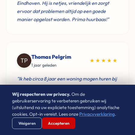
Eindhoven. Hij is netjes, vriendelijk en zorgt
ervoor dat problemen altijd op een goede
manier opgelost worden. Prima huurbaas!"
Thomas Pelgrim
★★★★★
1 jaar geleden
"Ik heb circa 8 jaar een woning mogen huren bij
Leon van Leco Vastgoed. Hij is een zeer
Wij respecteren uw privacy.
Om de
prettige huisbaas, komt zijn afspraken goed na
gebruikerservaring te verbeteren gebruiken wij
en zorgt dat problemen snel verholpen worden.
(uitsluitend na uw expliciete toestemming) analytische
Zeker een goed voorbeeld voor verhuurders"
cookies. Opt-in vereist. Lees onze
Privacyverklaring
.
Verstuur WhatsApp
Bel Ons Direct
Weigeren
Accepteren