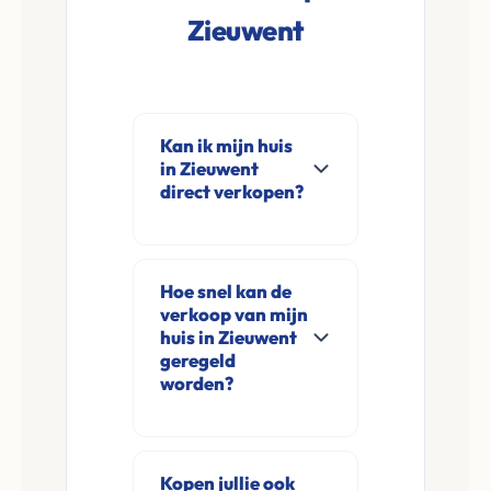
Zieuwent
Kan ik mijn huis
in Zieuwent
direct verkopen?
Ja, Leco Vastgoed
koopt woningen
Hoe snel kan de
direct aan in
verkoop van mijn
Zieuwent en
huis in Zieuwent
omgeving. U
geregeld
worden?
verkoopt
rechtstreeks aan ons
Meestal ontvangt u
zonder
na de online
financieringsvoorbehoud
Kopen jullie ook
aanvraag en