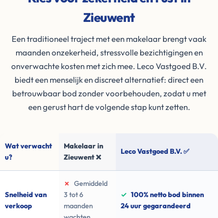
Zieuwent
Een traditioneel traject met een makelaar brengt vaak
maanden onzekerheid, stressvolle bezichtigingen en
onverwachte kosten met zich mee. Leco Vastgoed B.V.
biedt een menselijk en discreet alternatief: direct een
betrouwbaar bod zonder voorbehouden, zodat u met
een gerust hart de volgende stap kunt zetten.
Wat verwacht
Makelaar in
Leco Vastgoed B.V. ✅
u?
Zieuwent ❌
✗
Gemiddeld
Snelheid van
3 tot 6
✓
100% netto bod binnen
verkoop
maanden
24 uur gegarandeerd
wachten