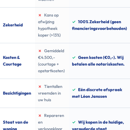
✗
Kans op
afwijzing
✓
100% Zekerheid (geen
Zekerheid
hypotheek
financieringsvoorbehouden)
koper (>13%)
✗
Gemiddeld
Kosten &
€4.500,-
✓
Geen kosten (€0,-). Wij
Courtage
(courtage +
betalen alle notariskosten.
opstartkosten)
✗
Tientallen
✓
Eén discrete afspraak
Bezichtigingen
vreemden in
met Léon Janssen
uw huis
✗
Repareren
Staat van de
en
✓
Wij kopen in de huidige,
woning
verkoopklaar
verouderde staat