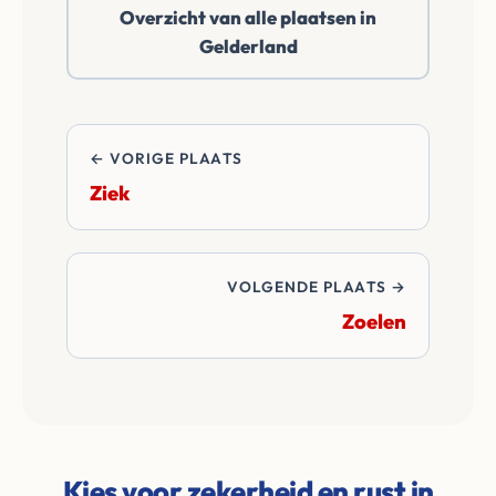
Overzicht van alle plaatsen in
betalen alle
Gelderland
overdrachtskosten
en notariskosten van
de transactie.
← VORIGE PLAATS
Ziek
VOLGENDE PLAATS →
Zoelen
Kies voor zekerheid en rust in