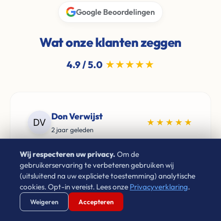
Google Beoordelingen
Wat onze klanten zeggen
4.9 / 5.0
★★★★★
Don Verwijst
★★★★★
2 jaar geleden
"Zeer goede ervaringen met Leon van Leco
Wij respecteren uw privacy.
Om de
Vastgoed. Als je een betrouwbaar bedrijf zoekt
gebruikerservaring te verbeteren gebruiken wij
(uitsluitend na uw expliciete toestemming) analytische
voor de aankoop van je woning neem gerust
cookies. Opt-in vereist. Lees onze
Privacyverklaring
.
contact op. Aan te raden!"
Verstuur WhatsApp
Bel Ons Direct
Weigeren
Accepteren