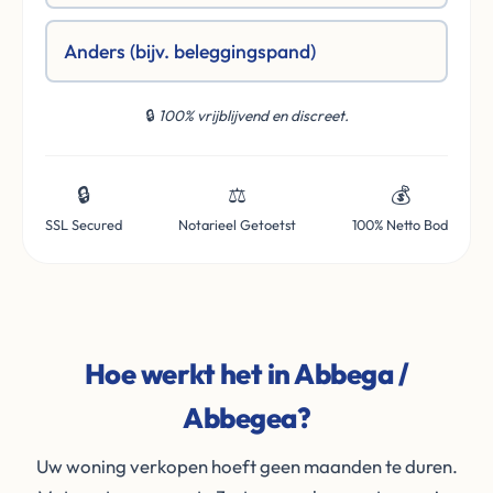
Anders (bijv. beleggingspand)
🔒
100% vrijblijvend en discreet.
🔒
⚖️
💰
SSL Secured
Notarieel Getoetst
100% Netto Bod
Hoe werkt het in Abbega /
Abbegea?
Uw woning verkopen hoeft geen maanden te duren.