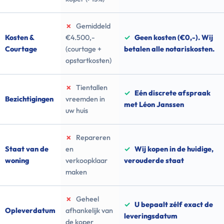
✗
Gemiddeld
Kosten &
€4.500,-
✓
Geen kosten (€0,-). Wij
Courtage
(courtage +
betalen alle notariskosten.
opstartkosten)
✗
Tientallen
✓
Eén discrete afspraak
Bezichtigingen
vreemden in
met Léon Janssen
uw huis
✗
Repareren
Staat van de
en
✓
Wij kopen in de huidige,
woning
verkoopklaar
verouderde staat
maken
✗
Geheel
✓
U bepaalt zélf exact de
Opleverdatum
afhankelijk van
leveringsdatum
de koper