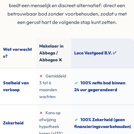
biedt een menselijk en discreet alternatief: direct een
betrouwbaar bod zonder voorbehouden, zodat u met
een gerust hart de volgende stap kunt zetten.
Makelaar in
Wat verwacht
Abbega /
Leco Vastgoed B.V. ✅
u?
Abbegea ❌
✗
Gemiddeld
Snelheid van
3 tot 6
✓
100% netto bod binnen
verkoop
maanden
24 uur gegarandeerd
wachten
✗
Kans op
afwijzing
✓
100% Zekerheid (geen
Zekerheid
hypotheek
financieringsvoorbehouden)
koper (>13%)