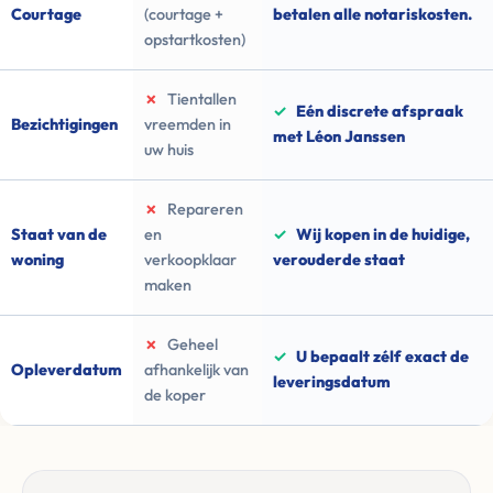
Courtage
(courtage +
betalen alle notariskosten.
opstartkosten)
✗
Tientallen
✓
Eén discrete afspraak
Bezichtigingen
vreemden in
met Léon Janssen
uw huis
✗
Repareren
Staat van de
en
✓
Wij kopen in de huidige,
woning
verkoopklaar
verouderde staat
maken
✗
Geheel
✓
U bepaalt zélf exact de
Opleverdatum
afhankelijk van
leveringsdatum
de koper