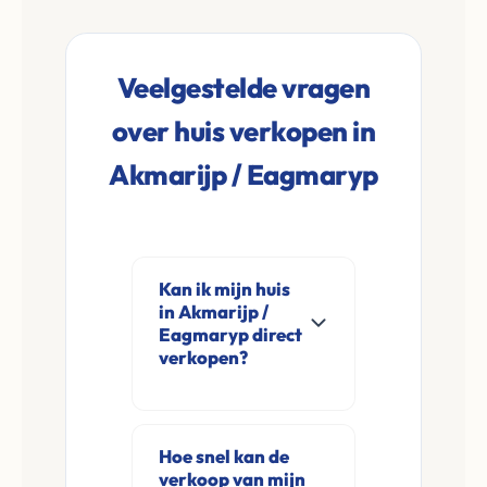
Veelgestelde vragen
over huis verkopen in
Akmarijp / Eagmaryp
Kan ik mijn huis
in Akmarijp /
Eagmaryp direct
verkopen?
Ja, Leco Vastgoed
koopt woningen
Hoe snel kan de
direct aan in
verkoop van mijn