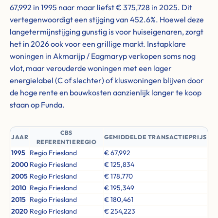
67,992 in 1995 naar maar liefst € 375,728 in 2025. Dit
vertegenwoordigt een stijging van 452.6%. Hoewel deze
langetermijnstijging gunstig is voor huiseigenaren, zorgt
het in 2026 ook voor een grillige markt. Instapklare
woningen in Akmarijp / Eagmaryp verkopen soms nog
vlot, maar verouderde woningen met een lager
energielabel (C of slechter) of kluswoningen blijven door
de hoge rente en bouwkosten aanzienlijk langer te koop
staan op Funda.
CBS
JAAR
GEMIDDELDE TRANSACTIEPRIJS
REFERENTIEREGIO
1995
Regio Friesland
€ 67,992
2000
Regio Friesland
€ 125,834
2005
Regio Friesland
€ 178,770
2010
Regio Friesland
€ 195,349
2015
Regio Friesland
€ 180,461
2020
Regio Friesland
€ 254,223