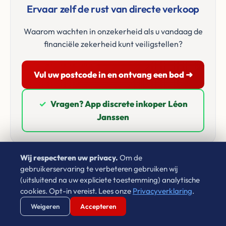
Ervaar zelf de rust van directe verkoop
Waarom wachten in onzekerheid als u vandaag de
financiële zekerheid kunt veiligstellen?
Vul uw postcode in en ontvang een bod ➜
✓
Vragen? App discrete inkoper Léon
Janssen
Wij respecteren uw privacy.
Om de
gebruikerservaring te verbeteren gebruiken wij
(uitsluitend na uw expliciete toestemming) analytische
cookies. Opt-in vereist. Lees onze
Privacyverklaring
.
Google Beoordelingen
Verstuur WhatsApp
Bel Ons Direct
Weigeren
Accepteren