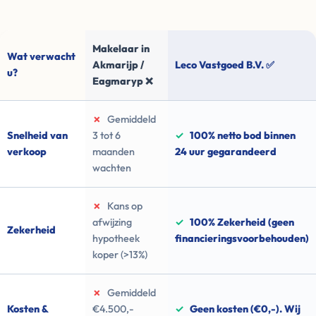
Makelaar in
Wat verwacht
Akmarijp /
Leco Vastgoed B.V. ✅
u?
Eagmaryp ❌
✗
Gemiddeld
Snelheid van
3 tot 6
✓
100% netto bod binnen
verkoop
maanden
24 uur gegarandeerd
wachten
✗
Kans op
afwijzing
✓
100% Zekerheid (geen
Zekerheid
hypotheek
financieringsvoorbehouden)
koper (>13%)
✗
Gemiddeld
Kosten &
€4.500,-
✓
Geen kosten (€0,-). Wij