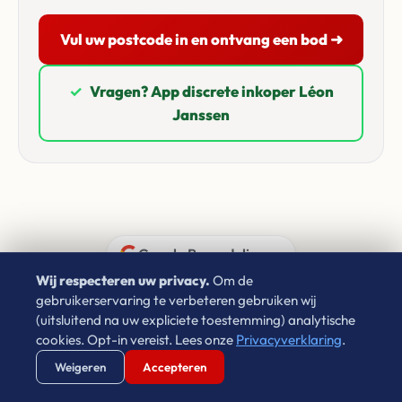
Vul uw postcode in en ontvang een bod ➜
✓
Vragen? App discrete inkoper Léon
Janssen
Google Beoordelingen
Wij respecteren uw privacy.
Om de
gebruikerservaring te verbeteren gebruiken wij
Wat onze klanten zeggen
(uitsluitend na uw expliciete toestemming) analytische
cookies. Opt-in vereist. Lees onze
Privacyverklaring
.
4.9 / 5.0
★★★★★
Verstuur WhatsApp
Bel Ons Direct
Weigeren
Accepteren