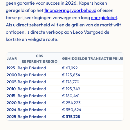
geen garantie voor succes in 2026. Kopers haken
geregeld af op het
financieringsvoorbehoud
of eisen
forse prijsverlagingen vanwege een laag
energielabel
.
Als u direct zekerheid wilt en de grillen van de markt wilt
ontlopen, is directe verkoop aan Leco Vastgoed de
kortste en veiligste route.
CBS
JAAR
GEMIDDELDE TRANSACTIEPRIJS
REFERENTIEREGIO
1995
Regio Friesland
€ 67,992
2000
Regio Friesland
€ 125,834
2005
Regio Friesland
€ 178,770
2010
Regio Friesland
€ 195,349
2015
Regio Friesland
€ 180,461
2020
Regio Friesland
€ 254,223
2024
Regio Friesland
€ 350,624
2025
Regio Friesland
€ 375,728