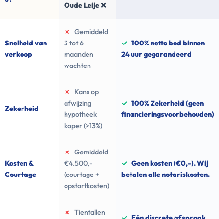
Oude Leije ❌
✗
Gemiddeld
Snelheid van
3 tot 6
✓
100% netto bod binnen
verkoop
maanden
24 uur gegarandeerd
wachten
✗
Kans op
afwijzing
✓
100% Zekerheid (geen
Zekerheid
hypotheek
financieringsvoorbehouden)
koper (>13%)
✗
Gemiddeld
Kosten &
€4.500,-
✓
Geen kosten (€0,-). Wij
Courtage
(courtage +
betalen alle notariskosten.
opstartkosten)
✗
Tientallen
✓
Eén discrete afspraak