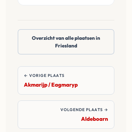
doen een reëel netto
onafhankelijke
bod.
notaris te kiezen in
Alde Leie / Oude
Leije of daarbuiten.
Overzicht van alle plaatsen in
Wij betalen alle
Friesland
overdrachtskosten
en notariskosten van
de transactie.
← VORIGE PLAATS
Akmarijp / Eagmaryp
VOLGENDE PLAATS →
Aldeboarn