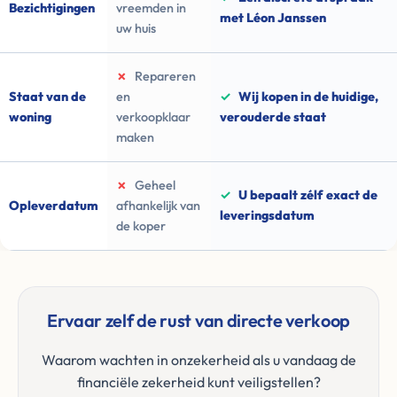
Bezichtigingen
vreemden in
met Léon Janssen
uw huis
✗
Repareren
Staat van de
en
✓
Wij kopen in de huidige,
woning
verkoopklaar
verouderde staat
maken
✗
Geheel
✓
U bepaalt zélf exact de
Opleverdatum
afhankelijk van
leveringsdatum
de koper
Ervaar zelf de rust van directe verkoop
Waarom wachten in onzekerheid als u vandaag de
financiële zekerheid kunt veiligstellen?