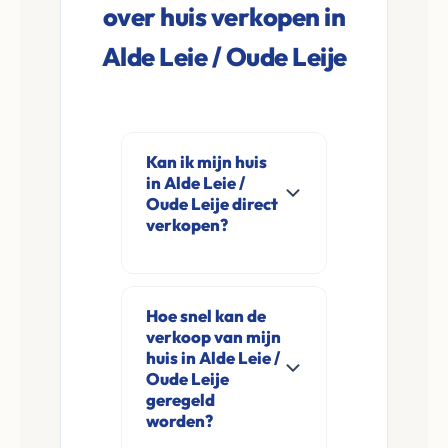
over huis verkopen in
Alde Leie / Oude Leije
Kan ik mijn huis
in Alde Leie /
Oude Leije direct
verkopen?
Ja, Leco Vastgoed
koopt woningen
Hoe snel kan de
direct aan in Alde
verkoop van mijn
Leie / Oude Leije en
huis in Alde Leie /
omgeving. U
Oude Leije
geregeld
verkoopt
worden?
rechtstreeks aan ons