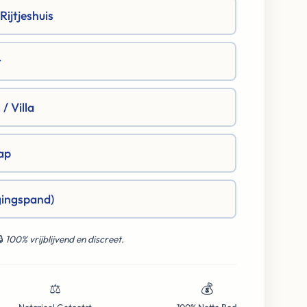
ijtjeshuis
t
/ Villa
ap
gingspand)
🔒
100% vrijblijvend en discreet.
⚖️
💰