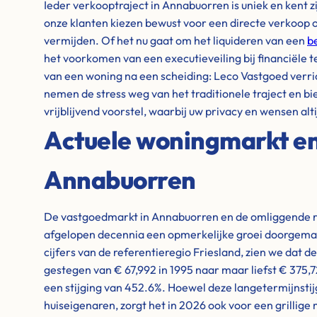
Ieder verkooptraject in Annabuorren is uniek en kent z
onze klanten kiezen bewust voor een directe verkoop 
vermijden. Of het nu gaat om het liquideren van een
b
het voorkomen van een executieveiling bij financiële 
van een woning na een scheiding: Leco Vastgoed verri
nemen de stress weg van het traditionele traject en bi
vrijblijvend voorstel, waarbij uw privacy en wensen alti
Actuele woningmarkt en 
Annabuorren
De vastgoedmarkt in Annabuorren en de omliggende re
afgelopen decennia een opmerkelijke groei doorgemaakt
cijfers van de referentieregio Friesland, zien we dat d
gestegen van € 67,992 in 1995 naar maar liefst € 375,
een stijging van 452.6%. Hoewel deze langetermijnstijg
huiseigenaren, zorgt het in 2026 ook voor een grillige