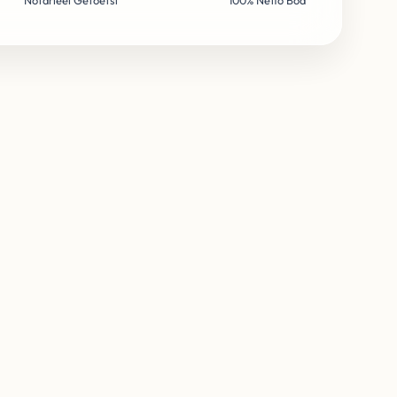
Notarieel Getoetst
100% Netto Bod