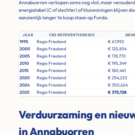
Annabuorren verkopen soms nog vlot, maar verouder
energielabel (C of slechter) of kluswoningen blijven 
aanzienlijk langer te koop staan op Funda.
JAAR
CBS REFERENTIEREGIO
GEM
1995
Regio Friesland
€ 67,992
2000
Regio Friesland
€ 125,834
2005
Regio Friesland
€ 178,770
2010
Regio Friesland
€ 195,349
2015
Regio Friesland
€ 180,461
2020
Regio Friesland
€ 254,223
2024
Regio Friesland
€ 350,624
2025
Regio Friesland
€ 375,728
Verduurzaming en nie
in Annabuorren