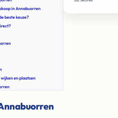
SSL Secured
 Opkoop in Annabuorren
de beste keuze?
irect?
uorren
n
 wijken en plaatsen
orren
 Annabuorren