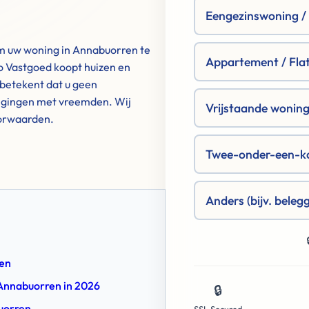
Eengezinswoning / R
om uw woning in Annabuorren te
Appartement / Fla
 Vastgoed koopt huizen en
betekent dat u geen
tigingen met vreemden. Wij
Vrijstaande woning 
oorwaarden.
Twee-onder-een-k
Anders (bijv. beleg
ren
 Annabuorren in 2026
🔒
buorren