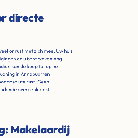
r directe
n
veel onrust met zich mee. Uw huis
igingen en u bent wekenlang
ndien kan de koop tot op het
 woning in Annabuorren
oor absolute rust. Geen
bindende overeenkomst.
ng: Makelaardij