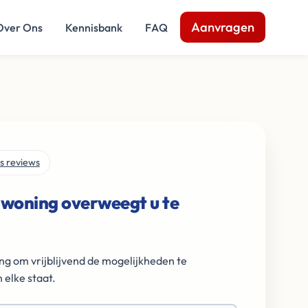
Aanvragen
Over Ons
Kennisbank
FAQ
s reviews
 woning overweegt u te
ng om vrijblijvend de mogelijkheden te
 elke staat.