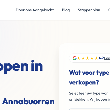
Door ons Aangekocht
Blog
Stappenplan
★★★★★
open in
4.9
Lee
Wat voor type
verkopen?
Selecteer uw type woni
in Annabuorren
ontdekken. Wij kopen in